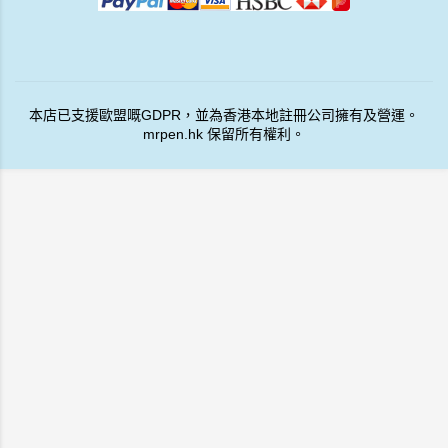
店查單)；
2.所有商品正版正貨
🔒
所有介紹產品其間都有大優惠
🛍️ 記得登入會員查看專屬價格！
📌 優惠
只限登記會員
，登入後即顯示優惠價。
📌
我們不主動推銷
，所有會員資料均依 GDPR 處理。
📌 若 2 年內未曾購買，會員帳戶及資料將自動刪除。
*非本店購買商品直接向售賣者查詢保養！
如因貨存問題缺貨，我們會在7天內退款；不會收取任何額外費用。
多謝支持小店 😃