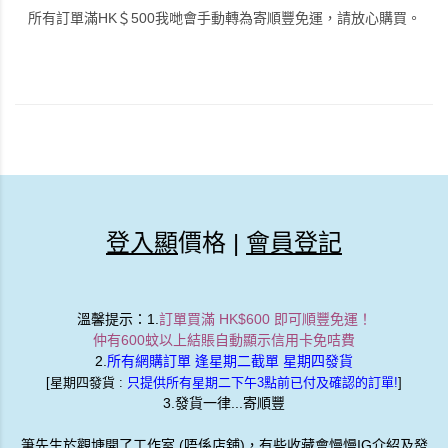
Kaweco CLASSIC SPORT Clutch Pencil 3.2 mm Black
Kaweco CLASSIC SPORT Clutch Pencil 3.2 mm Bordeaux
登入顯優惠
登入顯優惠
Kaweco CLASSIC SPORT Clutch Pencil 3.2 mm White 剩餘少量
Kaweco CLASSIC SPORT Fountain Pen Black 鋼筆
登入顯優惠
登入顯優惠
Kaweco CLASSIC SPORT Fountain Pen Bordeaux 鋼筆
Kaweco CLASSIC Sport Fountain Pen Green 鋼筆
登入顯優惠
登入顯優惠