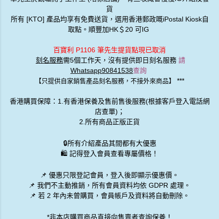
Kaweco CLASSIC SPORT Fountain Pen Red 鋼筆
Kaweco CLASSIC Sport Gel Roller Green 10000497 走珠筆
登入顯優惠
登入顯優惠
Kaweco CLASSIC SPORT Mechanical Pencil 0.7 mm Black
Kaweco CLASSIC SPORT Mechanical Pencil 0.7 mm Bordeaux
登入顯優惠
登入顯優惠
Kaweco CLASSIC SPORT Mechanical Pencil 0.7 mm Red
Kaweco Collection AL Sport 2022 限量 RUBY RED 紅寶石 鋁合金鋼筆 送紅色墨膽
登入顯優惠
登入顯優惠
Kaweco Collection DIY Sport F nib
Kaweco COLLECTION Fountain Pen Apricot Pearl