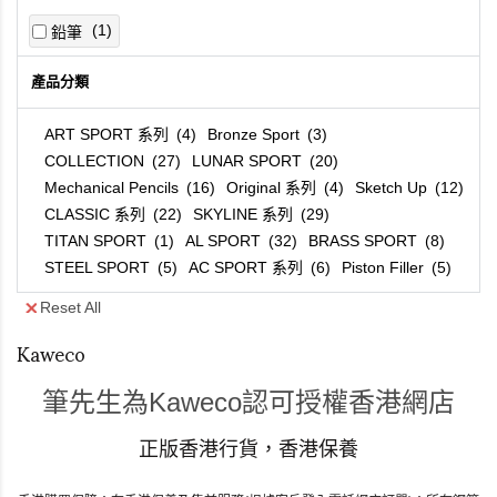
1
鉛筆
產品分類
ART SPORT 系列
4
Bronze Sport
3
COLLECTION
27
LUNAR SPORT
20
Mechanical Pencils
16
Original 系列
4
Sketch Up
12
CLASSIC 系列
22
SKYLINE 系列
29
TITAN SPORT
1
AL SPORT
32
BRASS SPORT
8
STEEL SPORT
5
AC SPORT 系列
6
Piston Filler
5
LILIPUT 系列
23
SUPRA 系列
9
SPECIAL系列
20
Reset All
STUDENT
23
DIA2系列
11
PERKEO系列
13
Kaweco
Paper & Leather Pouch
25
Kaweco 配件
91
筆先生為Kaweco認可授權香港網店
正版香港行貨，香港保養