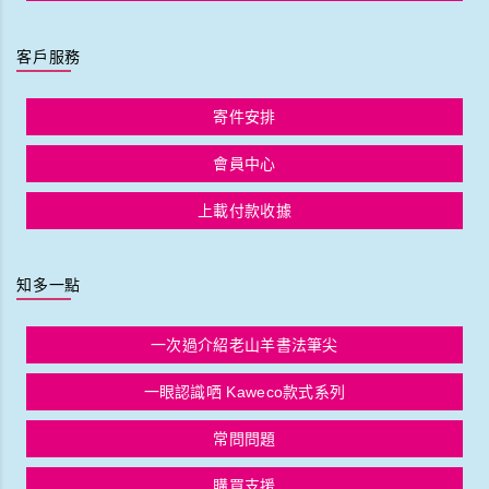
<<
<
1
2
3
4
5
6
>
>>
第 61 ~ 120 筆，共 359 筆資料
登入顯示價格
，
優惠週四
開始！
每天推出不同產品優惠特價。
所有訂單滿HK＄500我哋會手動轉為寄順豐免運，請放心購買。