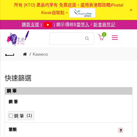
所有 [KTO] 產品均享有 免費送貨，選用香港郵政嘅iPostal
×
Kiosk自取點。
購買支援
|
| 顯示價格$
要登入
/
新會員登記
0
Kaweco
快速篩選
鋼 筆
鋼 筆
1
鋼 筆
筆類