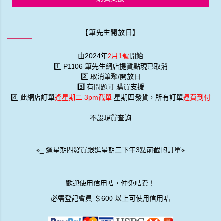
登入顯
價格 |
會員登記
溫馨提示
：1.
訂單買滿 HK$600 即可順豐免運！
仲有600蚊以上結賬自動顯示信用卡免咭費
2.
所有網購訂單 逢星期二截單 星期四發貨
[星期四發貨 :
只提供所有星期二下午3點前已付及確認的訂單!
]
3.發貨一律...寄順豐
筆先生於觀塘開了工作室 (唔係店舖)，有些收藏會慢慢IG介紹及發
貨
所有 [KTO] 產品均享有免費送貨，選用香港郵政嘅iPostal Kiosk自
取點。順豐加HK＄20 可IG
百寶利 P1106 筆先生提貨點現已取消
刻名服務
需5個工作天，沒有提供即日刻名服務
請
Whatsapp90841538
查詢
***
【只提供自家銷售產品刻名服務，不接外來商品】
香港購買保障：1.有香港保養及售前售後服務(根據客戶登入電話網