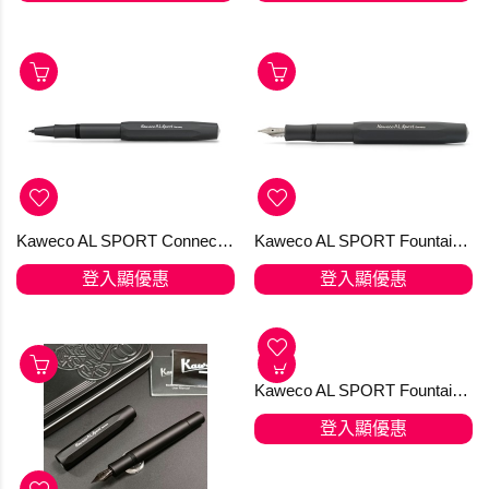
Kaweco AL SPORT Connect EMR Black (訂購)
Kaweco AL SPORT Fountain Pen Black - F 筆尖
登入顯優惠
登入顯優惠