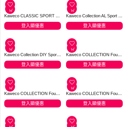
Kaweco BRASS SPORT Fountain Pen 鋼筆
Kaweco BRASS SPORT Fountain Pen 鋼筆 F (+Galen Leather鞣製皮革皮套)
登入顯優惠
登入顯優惠
Kaweco BRASS SPORT Gel Roller 黃銅走珠筆
Kaweco BRASS SPORT Mechanical Pencil 0.7 mm
登入顯優惠
登入顯優惠
Kaweco BRONZE SPORT Mechanical Pencil
Kaweco BRONZE SPORT Roller Ball
登入顯優惠
登入顯優惠