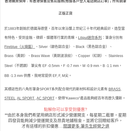
香港購買保障：有香港保養及售前服務(根據客戶登入電話網店訂單)；
所有鋼筆
正版正貨
於1883年創始於德國海德堡，百年以來沿襲上世紀三十年代經典設計，造型富
有特色，受到金融、律師、媒體等行業的青睞，
Liliput迷你系列
：筆身分別有
Fireblue（火燒藍）
、Silver（銀色鋁合金）、Black（黑色鋁合金）、
Brass（黃銅）、Brass Wave（黃銅波浪紋）、Copper（紅銅）、 Stainless
Steel（不銹鋼）
筆尖有
EF -0.5mm，F -0.7 mm，M -0.9 mm，B -1.1 mm，
BB -1.3 mm 供應，我哋常提供 EF, F, M尖。
其標誌性的八角形筆身SPORT系列配合現代的新材料和設計元素有
BRASS
,
STEEL
,
AL SPORT
,
AC SPORT
，使得"Kaweco"產品能夠經百年而歷久彌新。
點解你可以享受到優惠?
**由於本身我們希望用網店形式減少營運開支，每星期二截單，星期
四發貨能夠減少營運開支及昂貴地鋪租金，並將它回贈給客戶，
才有這樣的折扣優惠....
閱讀更多 筆先生經營之道