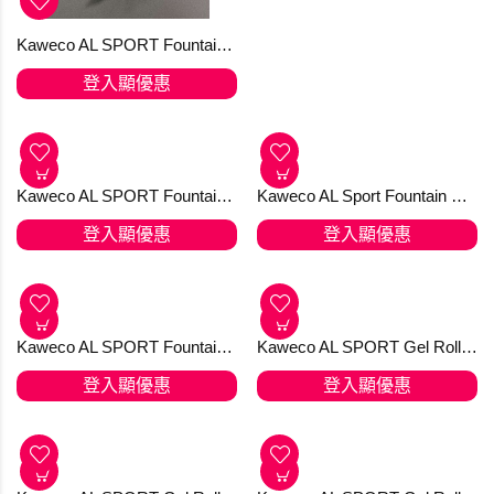
Kaweco AL SPORT Fountain Pen Black 黑色 PVD DLC 鍍層技術 - EF 筆尖
Kaweco AL SPORT Fountain Pen Deep Red
登入顯優惠
登入顯優惠
Kaweco AL SPORT Fountain Pen RAW 鋼筆
Kaweco AL Sport Fountain Pen Rose Gold
登入顯優惠
登入顯優惠