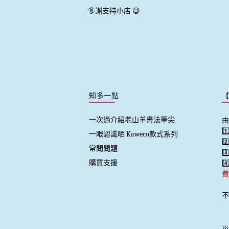
多謝支持小店 😃
知多一點
一次過介紹老山羊書法筆尖
由
1
一眼認識哂 Kaweco款式系列
2
常問問題
3
購買支援
4
費
不
※