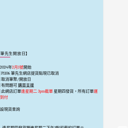
【筆先生開放日】
2024年
2月1號
開始
️⃣ P1106 筆先生網店提貨點現已取消
️⃣ 取消筆聚/開放日
️⃣ 有問題可
購買支援
️⃣ 此網店訂單
逢星期二 3pm截單
星期四發貨，所有訂單
運
到付
設現貨查詢
_
逢星期四發貨跟進星期二下午3點前截的訂單※