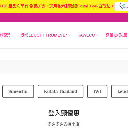
KTO] 產品均享有 免費送貨，選用香港郵政嘅iPostal Kiosk自取點。
牌精選
燈塔LEUCHTTRUM1917
KAWECO
鋼筆|走珠筆
Simeichu
Kulata Thailand
IWI
Leuc
登入顯優惠
多謝多謝支持小店!