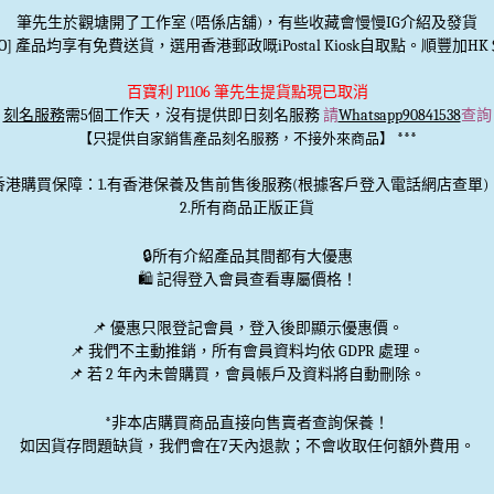
筆先生於觀塘開了工作室 (唔係店舖)，有些收藏會慢慢IG介紹及發貨
TO] 產品均享有免費送貨，選用香港郵政嘅iPostal Kiosk自取點。順豐加HK＄
百寶利 P1106 筆先生提貨點現已取消
刻名服務
需5個工作天，沒有提供即日刻名服務
請
Whatsapp90841538
查詢
***
【只提供自家銷售產品刻名服務，不接外來商品】
香港購買保障：1.有香港保養及售前售後服務(根據客戶登入電話網店查單)
2.所有商品正版正貨
🔒
所有介紹產品其間都有大優惠
🛍️ 記得登入會員查看專屬價格！
📌 優惠
只限登記會員
，登入後即顯示優惠價。
📌
我們不主動推銷
，所有會員資料均依 GDPR 處理。
📌 若 2 年內未曾購買，會員帳戶及資料將自動刪除。
*非本店購買商品直接向售賣者查詢保養！
如因貨存問題缺貨，我們會在7天內退款；不會收取任何額外費用。