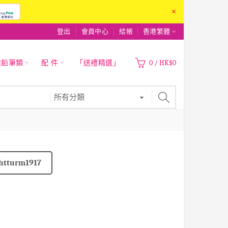
×
登出
會員中心
結帳
香港繁體
|鉛筆類
配 件
「送禮精選」
0
/
HK$0
htturm1917