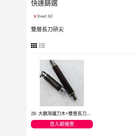
快速篩選
Reset All
雙層長刀研尖
28. 大鵬灣鐵刀木+雙層長刀研尖 (現貨)
登入顯優惠
加入購物車