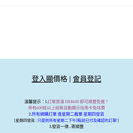
登入顯
價格 |
會員登記
溫馨提示
：1.
訂單買滿 HK$600 即可順豐免運！
仲有600蚊以上結賬自動顯示信用卡免咭費
2.
所有網購訂單 逢星期二截單 星期四發貨
[星期四發貨 :
只提供所有星期二下午3點前已付及確認的訂單!
]
3.發貨一律...寄順豐