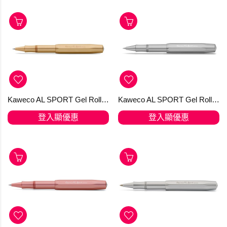
Kaweco AL SPORT Gel Roller Gold 走珠筆 特別版 [KTO] 產品均享有 免費送貨，選用香港郵政嘅iPostal Kiosk自取點。順豐加HK＄20 可IG dm下單
Kaweco AL SPORT Gel Roller RAW 鋁原材走珠筆
登入顯優惠
登入顯優惠