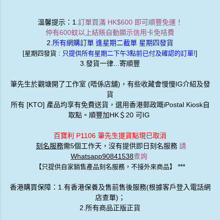
溫馨提示
：1.
訂單買滿 HK$600 即可順豐免運！
仲有600蚊以上結賬自動顯示信用卡免咭費
2.
所有網購訂單 逢星期二截單 星期四發貨
[星期四發貨 :
只提供所有星期二下午3點前已付及確認的訂單!
]
3.發貨一律...寄順豐
筆先生於觀塘開了工作室 (唔係店舖)，有些收藏會慢慢IG介紹及發
貨
所有 [KTO] 產品均享有免費送貨，選用香港郵政嘅iPostal Kiosk自
取點。順豐加HK＄20 可IG
百寶利 P1106 筆先生提貨點現已取消
刻名服務
需5個工作天，沒有提供即日刻名服務
請
Whatsapp90841538
查詢
***
【只提供自家銷售產品刻名服務，不接外來商品】
香港購買保障：1.有香港保養及售前售後服務(根據客戶登入電話網
店查單)；
2.所有商品正版正貨