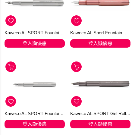
Kaweco AL SPORT Fountain Pen RAW 鋼筆
Kaweco AL Sport Fountain Pen Rose Gold
登入顯優惠
登入顯優惠
Kaweco AL SPORT Fountain Pen Silver - F nib
Kaweco AL SPORT Gel Roller Anthracite 無煙煤 走珠筆
登入顯優惠
登入顯優惠