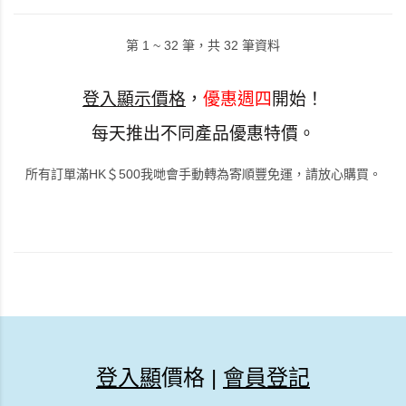
第 1 ~ 32 筆，共 32 筆資料
登入顯示價格
，
優惠週四
開始！
每天推出不同產品優惠特價。
所有訂單滿HK＄500我哋會手動轉為寄順豐免運，請放心購買。
登入顯
價格 |
會員登記