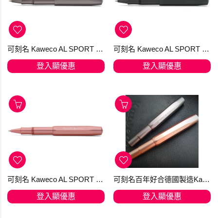
可刻名 Kaweco AL SPORT Gel Roller Anthracite 無煙煤 走珠筆
可刻名 Kaweco AL SPORT Gel Roller Black 走珠筆
登入顯優惠
登入顯優惠
可刻名 Kaweco AL SPORT Gel Roller Rose Gold 走珠筆 (G2筆芯)
可刻名百年好合德國製造Kaweco AL Sport 玫瑰金無煙煤 Wedding Gifts 走珠筆
登入顯優惠
登入顯優惠