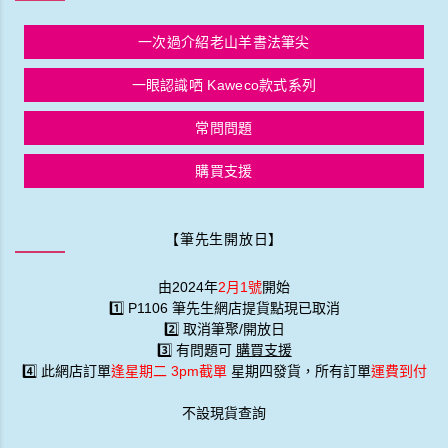
一次過介紹老山羊書法筆尖
一眼認識哂 Kaweco款式系列
常問問題
購買支援
【筆先生開放日】
由2024年
2月1號
開始
1️⃣ P1106 筆先生網店提貨點現已取消
2️⃣ 取消筆聚/開放日
3️⃣ 有問題可
購買支援
4️⃣ 此網店訂單
逢星期二 3pm截單
星期四發貨，所有訂單
運費到付
不設現貨查詢