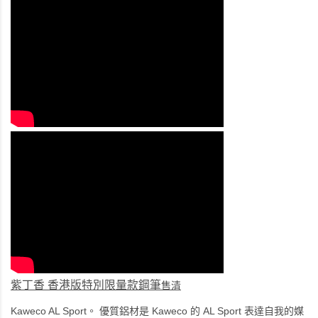
紫丁香 香港版特別限量款鋼筆
售清
Kaweco AL Sport。 優質鋁材是 Kaweco 的 AL Sport 表達自我的媒