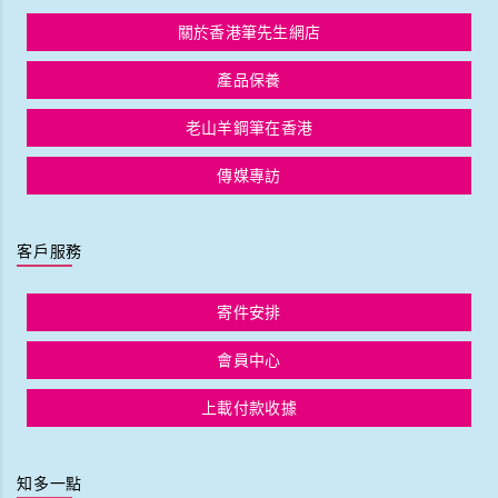
關於香港筆先生網店
產品保養
老山羊鋼筆在香港
傳媒專訪
客戶服務
寄件安排
會員中心
上載付款收據
知多一點