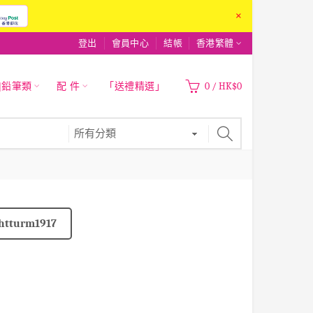
×
登出
會員中心
結帳
香港繁體
|鉛筆類
配 件
「送禮精選」
0
/
HK$0
htturm1917