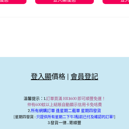
物車
加入購物車
加
登入顯
價格 |
會員登記
溫馨提示
：1.
訂單買滿 HK$600 即可順豐免運！
仲有600蚊以上結賬自動顯示信用卡免咭費
2.
所有網購訂單 逢星期二截單 星期四發貨
[星期四發貨 :
只提供所有星期二下午3點前已付及確認的訂單!
]
3.發貨一律...寄順豐