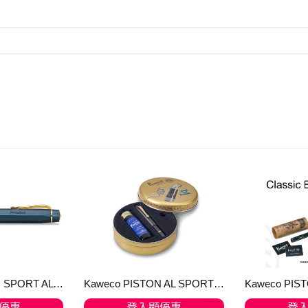
Kaweco PISTON SPORT AL Navy/Gold with bottle ink
Kaweco PISTON AL SPORT 鋁合金 Black/Gold + 32ml Ink Bottle Royal Blue (現正熱賣，數量有限)
優惠
登入顯優惠
登