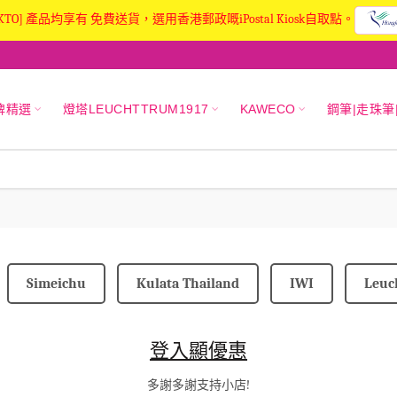
KTO] 產品均享有 免費送貨，選用香港郵政嘅iPostal Kiosk自取點。
牌精選
燈塔LEUCHTTRUM1917
KAWECO
鋼筆|走珠筆
Simeichu
Kulata Thailand
IWI
Leuc
登入顯優惠
多謝多謝支持小店!