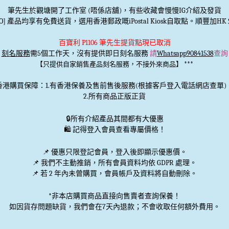
筆先生於觀塘開了工作室 (唔係店舖)，有些收藏會慢慢IG介紹及發貨
TO] 產品均享有免費送貨，選用香港郵政嘅iPostal Kiosk自取點。順豐加HK＄
百寶利 P1106 筆先生提貨點現已取消
刻名服務
需5個工作天，沒有提供即日刻名服務
請
Whatsapp90841538
查詢
***
【只提供自家銷售產品刻名服務，不接外來商品】
香港購買保障：1.有香港保養及售前售後服務(根據客戶登入電話網店查單)
2.所有商品正版正貨
🔒
所有介紹產品其間都有大優惠
🛍️ 記得登入會員查看專屬價格！
📌 優惠
只限登記會員
，登入後即顯示優惠價。
📌
我們不主動推銷
，所有會員資料均依 GDPR 處理。
📌 若 2 年內未曾購買，會員帳戶及資料將自動刪除。
*非本店購買商品直接向售賣者查詢保養！
如因貨存問題缺貨，我們會在7天內退款；不會收取任何額外費用。