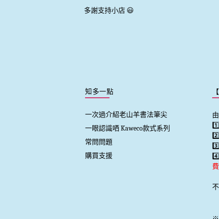
多謝支持小店 😃
知多一點
一次過介紹老山羊書法筆尖
由
1
一眼認識哂 Kaweco款式系列
2
常問問題
3
購買支援
4
費
不
※