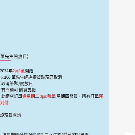
【筆先生開放日】
2024年
2月1號
開始
️⃣ P1106 筆先生網店提貨點現已取消
️⃣ 取消筆聚/開放日
️⃣ 有問題可
購買支援
️⃣ 此網店訂單
逢星期二 3pm截單
星期四發貨，所有訂單
運
到付
設現貨查詢
_
逢星期四發貨跟進星期二下午3點前截的訂單※