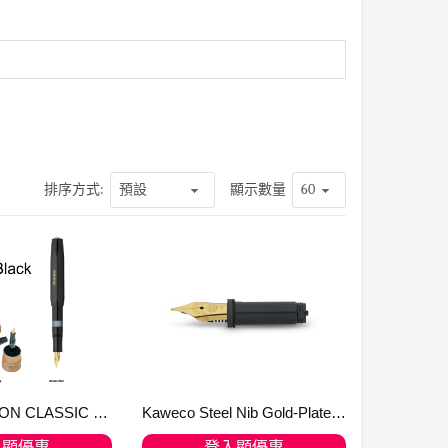
排序方式:
顯示數量
Kaweco PISTON CLASSIC 膠筆身 Black/Gold Fountain Pen
Kaweco Steel Nib Gold-Plated 190 Insert with Thread for PISTON FILLER
入顯優惠
登入顯優惠