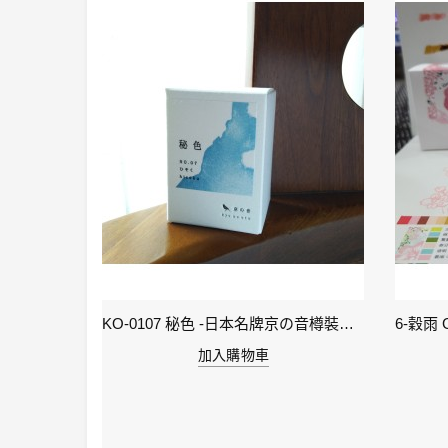
KI-0105 ( keage )蹴上之櫻襲 - 日本名牌京彩樽裝鋼筆墨水40ml
KO-0107 秘色 -日本名牌京の音樽裝鋼筆墨水 4573356130234 - 40ml
加入購物車