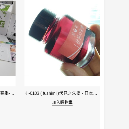
1-立春 Beginning of Spring IWI -春季-24節氣色澤鋼筆墨水
KI-0103 ( fushimi )伏見之朱塗 - 日本名牌京彩樽裝鋼筆墨水40ml
加入購物車