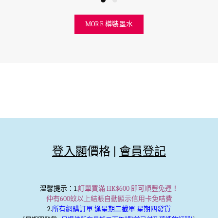
MORE 樽裝墨水
登入顯
價格 |
會員登記
溫馨提示
：1.
訂單買滿 HK$600 即可順豐免運！
仲有600蚊以上結賬自動顯示信用卡免咭費
2.
所有網購訂單 逢星期二截單 星期四發貨