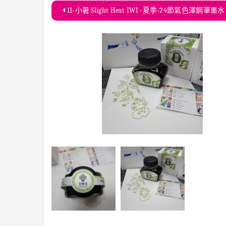
11-小暑 Slight Heat IWI -夏季-24節氣色澤鋼筆墨水