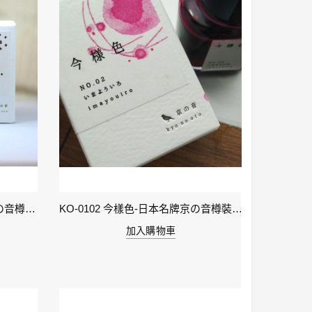
KO-0106 小豆色 – 日本名牌京の音樽裝鋼筆墨水40ml 4573356130159
KO-0102 今樣色-日本名牌京の音樽裝鋼筆墨水40ml 4573356130029
加入購物車