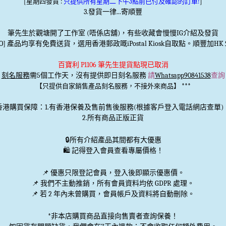
[星期四發貨 :
只提供所有星期二下午3點前已付及確認的訂單!
]
3.發貨一律...寄順豐
筆先生於觀塘開了工作室 (唔係店舖)，有些收藏會慢慢IG介紹及發貨
TO] 產品均享有免費送貨，選用香港郵政嘅iPostal Kiosk自取點。順豐加HK＄
百寶利 P1106 筆先生提貨點現已取消
刻名服務
需5個工作天，沒有提供即日刻名服務
請
Whatsapp90841538
查詢
***
【只提供自家銷售產品刻名服務，不接外來商品】
香港購買保障：1.有香港保養及售前售後服務(根據客戶登入電話網店查單)
2.所有商品正版正貨
🔒
所有介紹產品其間都有大優惠
🛍️ 記得登入會員查看專屬價格！
📌 優惠
只限登記會員
，登入後即顯示優惠價。
📌
我們不主動推銷
，所有會員資料均依 GDPR 處理。
📌 若 2 年內未曾購買，會員帳戶及資料將自動刪除。
*非本店購買商品直接向售賣者查詢保養！