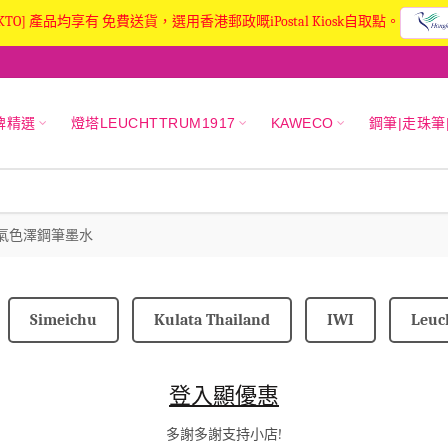
KTO] 產品均享有 免費送貨，選用香港郵政嘅iPostal Kiosk自取點。
牌精選
燈塔LEUCHTTRUM1917
KAWECO
鋼筆|走珠筆
季-24節氣色澤鋼筆墨水
Simeichu
Kulata Thailand
IWI
Leuc
登入顯優惠
多謝多謝支持小店!