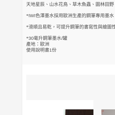
天地星辰、山水花鳥、草木魚蟲、園林田野
色澤墨水採用歐洲生產的鋼筆專用墨水
*
IWI
滑順且易乾，可提升鋼筆的書寫性與繪圖
*
毫升鋼筆墨水
罐
*
30
/
產地：歐洲
使用說明書
份
1