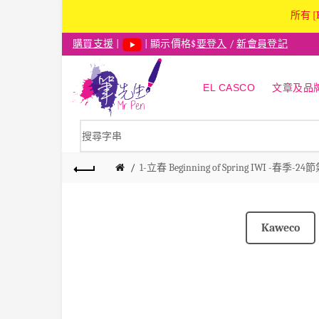
所有 [
購買支援
|
| 顯示價格$
要登入
/
新會員登記
EL CASCO
文章及品
1-立春 Beginning of Spring IWI -春
Kaweco