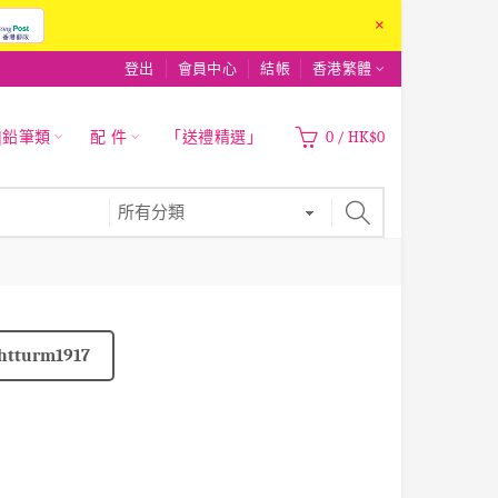
×
登出
會員中心
結帳
香港繁體
|鉛筆類
配 件
「送禮精選」
0
/
HK$0
htturm1917