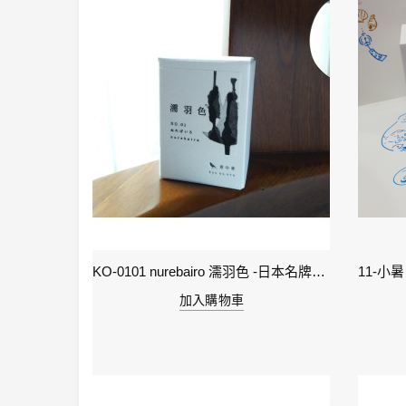
2-雨水 Rain Water - IWI 24節氣色澤鋼筆墨水-春季
KO-0101 nurebairo 濡羽色 -日本名牌京の音樽裝鋼筆墨水40ml 4573356130012
加入購物車