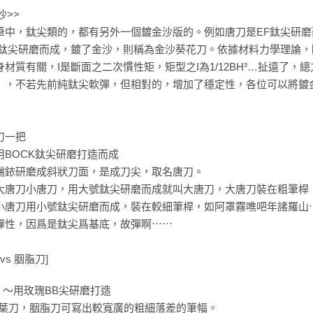
沙>>
筆中，鈦尖類的，都有另外一個鍍金沙版的。例如唐刀是EF鈦尖研磨
調鈦尖研磨而成，鍍了金沙，則稱為金沙葵花刀。依據材料力學理論，
身材質有關，I是斷面之二次慣性矩，矩型之I為1/12BH³…扯遠了
」，不若先前純鈦尖軟彈，但相對的，增加了穩定性，各位可以將鍍
刀一把
用BOCK鈦尖研磨打造而成
端銥研磨成斜狀刀面，是成刀尖，取名唐刀。
大唐刀小唐刀，用大號鈦尖研磨而成就叫大唐刀，大唐刀裝在粗筆桿，如
小唐刀用小號鈦尖研磨而成，裝在較細筆桿，如阿罩霧噍吧年諸羅山
彈性，因爲是鈦尖爲基底，故彈啊⋯⋯
vs 胭脂刀]
] ～用玫瑰BB尖研磨打造
柳葉刀，胭脂刀可寫出較寬廣的粗細落差的筆幅。