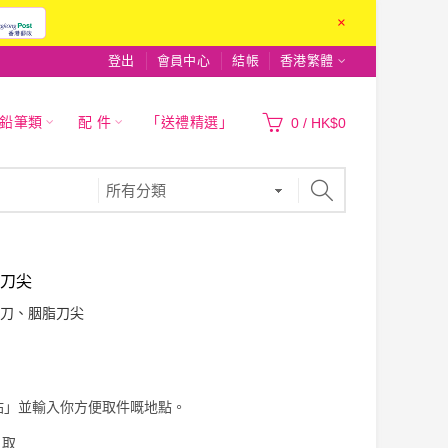
×
登出
會員中心
結帳
香港繁體
|鉛筆類
配 件
「送禮精選」
0
/
HK$0
刀尖
刀、胭脂刀尖
站」並輸入你方便取件嘅地點。
自取