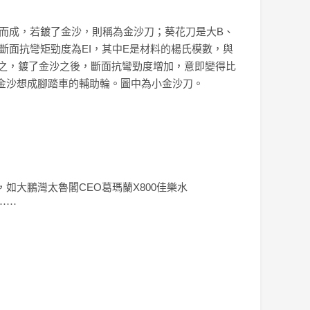
而成，若鍍了金沙，則稱為金沙刀；葵花刀是大B、
斷面抗彎矩勁度為EI，其中E是材料的楊氏模數，與
，總之，鍍了金沙之後，斷面抗彎勁度增加，意即變得比
金沙想成腳踏車的輔助輪。圖中為小金沙刀。
大鵬灣太魯閣CEO葛瑪蘭X800佳樂水
⋯⋯