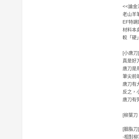
<<論金
老山羊
EF特
材料本
較「硬
[小唐刀]
真是好
唐刀是
筆尖前
唐刀有
反之，
唐刀有
[柳葉刀 
[胭脂刀
-相對