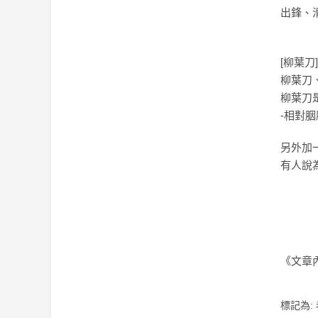
出鋒、
[柳葉刀
柳葉刀
柳葉刀
-相對
另外加
有人說
《文章
標記為: