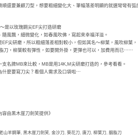
滑順還要兼顧刀型，想要粗細變化大、筆幅落差明顯的就選彎彎有弧
]～是以玫瑰鋼尖EF尖打造研磨
、隨風飄，細微變化，如春風吹佛，寫起來幸福洋溢。
是EF尖研磨，所以粗細落差相對較小，但如其名～柳葉，風吹柳葉，
胭脂刀，柳葉較有彈性，如要開外掛，更彈也可以，加費用而已⋯⋯
一支名牌MB來比較，MB是用14K,M尖研磨打造的，參考看看。
為什麼要寫刀尖？看個人需求及口袋啦⋯
內容由黑木崖刀劍笑提供》
老山羊鋼筆
,
黑木崖刀劍笑
,
金沙刀
,
葵花刀
,
唐刀
,
柳葉刀
,
胭脂刀