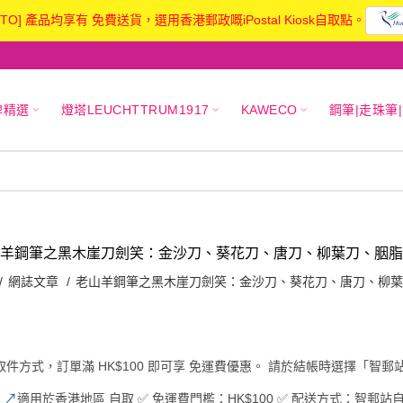
KTO] 產品均享有 免費送貨，選用香港郵政嘅iPostal Kiosk自取點。
牌精選
燈塔LEUCHTTRUM1917
KAWECO
鋼筆|走珠筆
羊鋼筆之黑木崖刀劍笑：金沙刀、葵花刀、唐刀、柳葉刀、胭脂
網誌文章
老山羊鋼筆之黑木崖刀劍笑：金沙刀、葵花刀、唐刀、柳葉
取件方式，訂單滿
HK$100
即可享
免運費優惠
。 請於結帳時選擇「智郵
✅
↗
適用於香港地區
自取 ✅ 免運費門檻：HK$100 ✅ 配送方式：智郵站