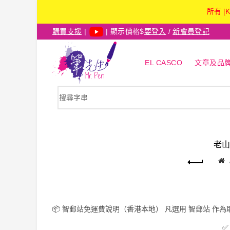
所有 [
購買支援
|
| 顯示價格$
要登入
/
新會員登記
EL CASCO
文章及品
老山
📦
智郵站免運費說明（香港本地）
凡選用
智郵站
作為