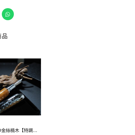
商品
14. CEO金絲楠木【特調書法鈦尖】 (現貨)