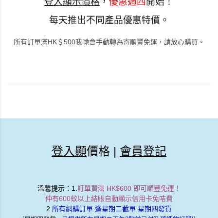
登入顯示價格
，
優惠週四
開始！
每天推出不同產品優惠特價。
所有訂單滿HK＄500我哋會手動轉為寄順豐免運，請放心購買。
登入顯
價格 |
會員登記
溫馨提示
：1.
訂單買滿 HK$600 即可順豐免運！
仲有600蚊以上結賬自動顯示信用卡免咭費
2.
所有網購訂單 逢星期二截單 星期四發貨