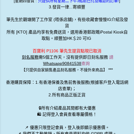
[星期四發貨 :
只提供所有星期二下午3點前已付及確認的訂單!
]
3.發貨一律...寄順豐
筆先生於觀塘開了工作室 (唔係店舖)，有些收藏會慢慢IG介紹及發
貨
所有 [KTO] 產品均享有免費送貨，選用香港郵政嘅iPostal Kiosk自
取點。順豐加HK＄20 可IG
百寶利 P1106 筆先生提貨點現已取消
刻名服務
需5個工作天，沒有提供即日刻名服務
請
Whatsapp90841538
查詢
***
【只提供自家銷售產品刻名服務，不接外來商品】
香港購買保障：1.有香港保養及售前售後服務(根據客戶登入電話網
店查單)；
2.所有商品正版正貨
🔒
所有介紹產品其間都有大優惠
🛍️ 記得登入會員查看專屬價格！
📌 優惠
只限登記會員
，登入後即顯示優惠價。
📌
我們不主動推銷
，所有會員資料均依 GDPR 處理。