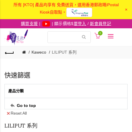
所有 [KTO] 產品均享有 免費送貨，選用香港郵政嘅iPostal
×
Kiosk自取點。
購買支援
|
| 顯示價格$
要登入
/
新會員登記
0
Kaweco
LILIPUT 系列
快速篩選
產品分類
Go to top
Reset All
LILIPUT 系列