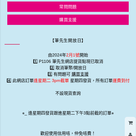
常問問題
購買支援
【筆先生開放日】
由2024年
2月1號
開始
1️⃣ P1106 筆先生網店提貨點現已取消
2️⃣ 取消筆聚/開放日
3️⃣ 有問題可
購買支援
4️⃣ 此網店訂單
逢星期二 3pm截單
星期四發貨，所有訂單
運費到付
不設現貨查詢
※
_
逢星期四發貨跟進星期二下午3點前截的訂單※
歡迎使用信用咭，仲免咭費！