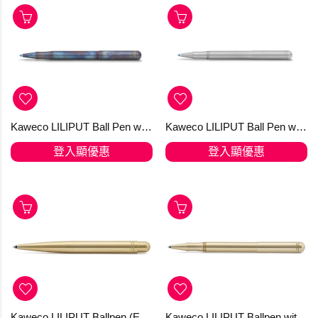
Kaweco LILIPUT Ball Pen with Cap Fireblue 原子筆
Kaweco LILIPUT Ball Pen with Cap Stainless Steel
登入顯優惠
登入顯優惠
Kaweco LILIPUT Ballpen (Eco-) Brass
Kaweco LILIPUT Ballpen with Cap (Eco-) Brass