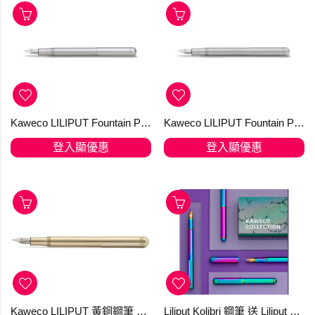
Kaweco LILIPUT Fountain Pen Silver
Kaweco LILIPUT Fountain Pen Stainless Steel
登入顯優惠
登入顯優惠
Kaweco LILIPUT 黃銅鋼筆 Brass
Liliput Kolibri 鋼筆 送 Liliput Mini-converter Foldable ,【順豐免運費】僅限網上登記會員