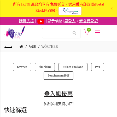
所有 [KTO] 產品均享有 免費送貨，選用香港郵政嘅iPostal
×
Kiosk自取點。
購買支援
|
| 顯示價格$
要登入
/
新會員登記
0
品牌
WÖRTHER
Kaweco
Simeichu
Kulata Thailand
IWI
Leuchtturm1917
登入顯優惠
多謝多謝支持小店!
快速篩選