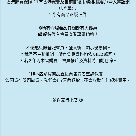
香港購買保障：1.有香港保養及售前售後服務(根據客戶登入電話網
店查單)；
2.所有商品正版正貨
🔒
所有介紹產品其間都有大優惠
🛍️ 記得登入會員查看專屬價格！
📌 優惠
只限登記會員
，登入後即顯示優惠價。
📌
我們不主動推銷
，所有會員資料均依 GDPR 處理。
📌 若 2 年內未曾購買，會員帳戶及資料將自動刪除。
*非本店購買商品直接向售賣者查詢保養！
如因貨存問題缺貨，我們會在7天內退款；不會收取任何額外費用。
多謝支持小店 😃