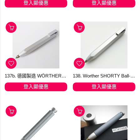
登入顯優惠
登入顯優惠
137b. 德國製造 WÖRTHER SHORTY 天然鋁抓取筆 "隨心變芯"多用筆 (鉛筆/原子筆/顏色筆) [KTO] 產品均享有 免費送貨，選用香港郵政嘅iPostal Kiosk自取點。順豐加HK＄20 可IG dm下單
138. Worther SHORTY Ball-point pen, natural alu 撳掣原子筆天然鋁 15230 (清貨只限1支)
登入顯優惠
登入顯優惠