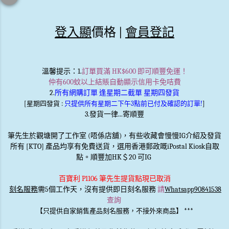
登入顯
價格 |
會員登記
溫馨提示
：1.
訂單買滿 HK$600 即可順豐免運！
仲有600蚊以上結賬自動顯示信用卡免咭費
2.
所有網購訂單 逢星期二截單 星期四發貨
[星期四發貨 :
只提供所有星期二下午3點前已付及確認的訂單!
]
3.發貨一律...寄順豐
筆先生於觀塘開了工作室 (唔係店舖)，有些收藏會慢慢IG介紹及發貨
所有 [KTO] 產品均享有免費送貨，選用香港郵政嘅iPostal Kiosk自取
點。順豐加HK＄20 可IG
百寶利 P1106 筆先生提貨點現已取消
刻名服務
需5個工作天，沒有提供即日刻名服務
請
Whatsapp90841538
查詢
***
【只提供自家銷售產品刻名服務，不接外來商品】