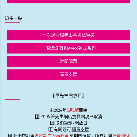
知多一點
一次過介紹老山羊書法筆尖
一眼認識哂 Kaweco款式系列
常問問題
購買支援
【筆先生開放日】
由2024年
2月1號
開始
1️⃣ P1106 筆先生網店提貨點現已取消
2️⃣ 取消筆聚/開放日
3️⃣ 有問題可
購買支援
4️⃣ 此網店訂單
逢星期二 3pm截單
星期四發貨，所有訂單
運費到付