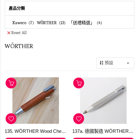
產品分類
Kaweco
7
WÖRTHER
13
「送禮精選」
4
Reset All
WÖRTHER
135. WÖRTHER Wood Cherry 櫻桃木圓形筆桿多用筆 包1支鉛筆芯 3.15 mm
137a. 德國製造 WÖRTHER SHORTY 天然鋁抓取筆 "隨心變芯"多用筆 (鉛筆/原子筆/顏色筆) [KTO] 產品均享有 免費送貨，選用香港郵政嘅iPostal Kiosk自取點。順豐加HK＄20 可IG dm下單