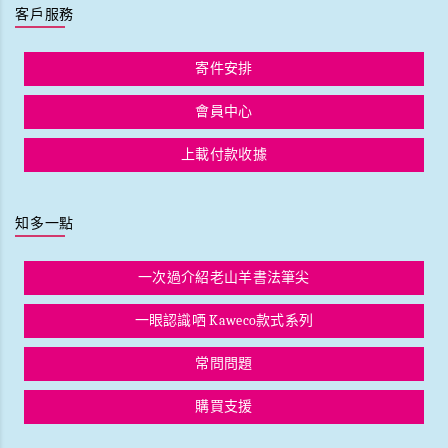
客戶服務
寄件安排
會員中心
上載付款收據
知多一點
一次過介紹老山羊書法筆尖
一眼認識哂 Kaweco款式系列
常問問題
購買支援