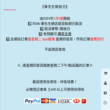
【筆先生開放日】
由2024年
2月1號
開始
1️⃣ P1106 筆先生網店提貨點現已取消
2️⃣ 取消筆聚/開放日
3️⃣ 有問題可
購買支援
4️⃣ 此網店訂單
逢星期二 3pm截單
星期四發貨，所有訂單
運費到付
不設現貨查詢
※
_
逢星期四發貨跟進星期二下午3點前截的訂單※
歡迎使用信用咭，仲免咭費！
必需登記會員 ＄600 以上可使用信用咭