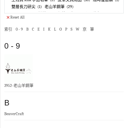
雙層長刀研尖
1
老山羊鋼筆
29
Leuchttrum1917燈塔
25
鋼筆墨水
91
心靈修行
2
Reset All
Waldmann
6
CALLIGRAPHY
2
Galen Leather
1
配件
137
索引
0 - 9
B
C
E
I
K
L
O
P
S
W
京
筆
0 - 9
3952-老山羊鋼筆
B
BeaverCraft