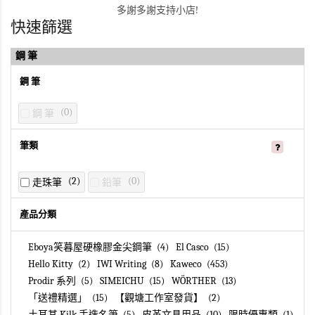
多謝多謝支持小店!
快速篩選
鋼 筆
鋼 筆
0
鋼 筆
筆類
2
0
走珠筆
鉛筆
產品分類
Eboya笑暮屋硬橡膠金尖鋼筆
4
El Casco
15
Hello Kitty
2
IWI Writing
8
Kaweco
453
Prodir 系列
5
SIMEICHU
15
WÖRTHER
13
「送禮精選」
15
【觀塘工作室發貨】
2
土耳其 Kilk 手造名筆
5
皮革文具用品
10
限時優惠類
1