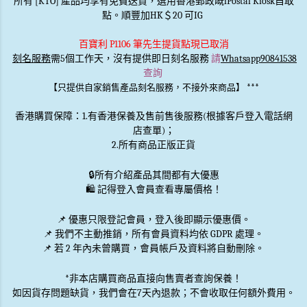
所有 [KTO] 產品均享有免費送貨，選用香港郵政嘅iPostal Kiosk自取
點。順豐加HK＄20 可IG
百寶利 P1106 筆先生提貨點現已取消
刻名服務
需5個工作天，沒有提供即日刻名服務
請
Whatsapp90841538
查詢
***
【只提供自家銷售產品刻名服務，不接外來商品】
香港購買保障：1.有香港保養及售前售後服務(根據客戶登入電話網
店查單)；
2.所有商品正版正貨
🔒
所有介紹產品其間都有大優惠
🛍️ 記得登入會員查看專屬價格！
📌 優惠
只限登記會員
，登入後即顯示優惠價。
📌
我們不主動推銷
，所有會員資料均依 GDPR 處理。
📌 若 2 年內未曾購買，會員帳戶及資料將自動刪除。
*非本店購買商品直接向售賣者查詢保養！
如因貨存問題缺貨，我們會在7天內退款；不會收取任何額外費用。