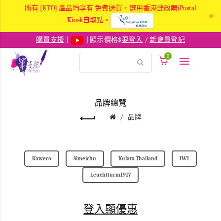
所有 [KTO] 產品均享有 免費送貨，選用香港郵政嘅iPostal
×
Kiosk自取點。
購買支援
|
| 顯示價格$
要登入
/
新會員登記
0
品牌總覽
品牌
Kaweco
Simeichu
Kulata Thailand
IWI
Leuchtturm1917
登入顯優惠