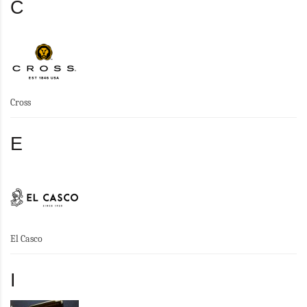
C
Cross
E
El Casco
I