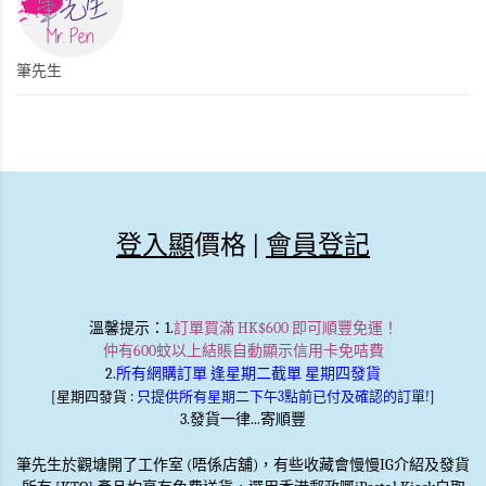
筆先生
登入顯
價格 |
會員登記
溫馨提示
：1.
訂單買滿 HK$600 即可順豐免運！
仲有600蚊以上結賬自動顯示信用卡免咭費
2.
所有網購訂單 逢星期二截單 星期四發貨
[星期四發貨 :
只提供所有星期二下午3點前已付及確認的訂單!
]
3.發貨一律...寄順豐
筆先生於觀塘開了工作室 (唔係店舖)，有些收藏會慢慢IG介紹及發貨