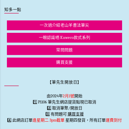
知多一點
一次過介紹老山羊書法筆尖
一眼認識哂 Kaweco款式系列
常問問題
購買支援
【筆先生開放日】
由2024年
2月1號
開始
1️⃣ P1106 筆先生網店提貨點現已取消
2️⃣ 取消筆聚/開放日
3️⃣ 有問題可
購買支援
4️⃣ 此網店訂單
逢星期二 3pm截單
星期四發貨，所有訂單
運費到付