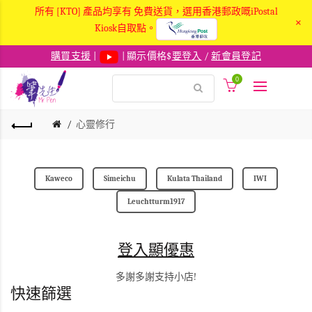
所有 [KTO] 產品均享有 免費送貨，選用香港郵政嘅iPostal
×
Kiosk自取點。
購買支援
|
| 顯示價格$
要登入
/
新會員登記
0
心靈修行
Kaweco
Simeichu
Kulata Thailand
IWI
Leuchtturm1917
登入顯優惠
多謝多謝支持小店!
快速篩選