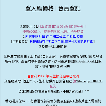
登入顯
價格 |
會員登記
溫馨提示
：1.
訂單買滿 HK$600 即可順豐免運！
仲有600蚊以上結賬自動顯示信用卡免咭費
2.
所有網購訂單 逢星期二截單 星期四發貨
[星期四發貨 :
只提供所有星期二下午3點前已付及確認的訂單!
]
3.發貨一律...寄順豐
筆先生於觀塘開了工作室 (唔係店舖)，有些收藏會慢慢IG介紹及發貨
所有 [KTO] 產品均享有免費送貨，選用香港郵政嘅iPostal Kiosk自取
點。順豐加HK＄20 可IG
百寶利 P1106 筆先生提貨點現已取消
刻名服務
需5個工作天，沒有提供即日刻名服務
請
Whatsapp90841538
查詢
***
【只提供自家銷售產品刻名服務，不接外來商品】
香港購買保障：1.有香港保養及售前售後服務(根據客戶登入電話網