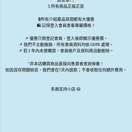
店查單)；
2.所有商品正版正貨
🔒
所有介紹產品其間都有大優惠
🛍️ 記得登入會員查看專屬價格！
📌 優惠
只限登記會員
，登入後即顯示優惠價。
📌
我們不主動推銷
，所有會員資料均依 GDPR 處理。
📌 若 2 年內未曾購買，會員帳戶及資料將自動刪除。
*非本店購買商品直接向售賣者查詢保養！
如因貨存問題缺貨，我們會在7天內退款；不會收取任何額外費用。
多謝支持小店 😃