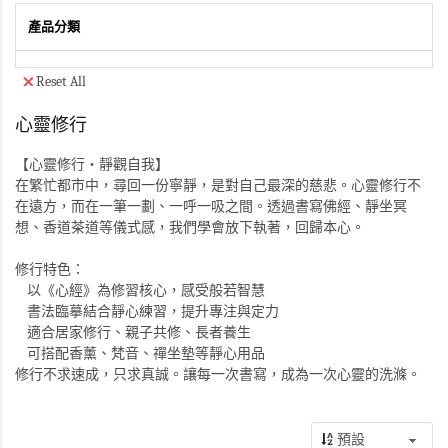
產品分類
Reset All
心靈修行
【心靈修行・靜觀自我】
在繁忙都市中，尋回一份寧靜，是對自己最深的慈悲。心靈修行不
在遠方，而在一筆一劃、一呼一吸之間。透過書寫佛經、靜坐冥
想、香道茶道等儀式感，我們學會放下執著，回歸本心。
修行特色：
以《心經》為修習核心，感受般若智慧
書法臨摹結合靜心練習，提升專注與定力
適合居家修行、親子共修、長者養生
可搭配香薰、梵音、禪坐墊等靜心用品
修行不求速成，只求真誠。讓每一次書寫，成為一次心靈的洗滌。