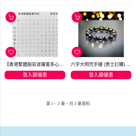
【香港繁體般若波羅蜜多心經臨摹本字帖】25張包郵 [KTO] 產品均享有 免費送貨，選用香港郵政嘅iPostal Kiosk自取點。
六字大明咒手鏈 (男士訂購) 星期二下午3點截單星期四發貨
登入顯優惠
登入顯優惠
第 1 ~ 2 筆，共 2 筆資料