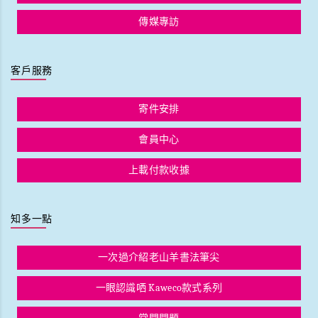
傳媒專訪
客戶服務
寄件安排
會員中心
上載付款收據
知多一點
一次過介紹老山羊書法筆尖
一眼認識哂 Kaweco款式系列