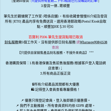
[星期四發貨 :
只提供所有星期二下午3點前已付及確認的訂單!
]
3.發貨一律...寄順豐
筆先生於觀塘開了工作室 (唔係店舖)，有些收藏會慢慢IG介紹及發貨
所有 [KTO] 產品均享有免費送貨，選用香港郵政嘅iPostal Kiosk自取
點。順豐加HK＄20 可IG
百寶利 P1106 筆先生提貨點現已取消
刻名服務
需5個工作天，沒有提供即日刻名服務
請
Whatsapp90841538
查詢
***
【只提供自家銷售產品刻名服務，不接外來商品】
香港購買保障：1.有香港保養及售前售後服務(根據客戶登入電話網
店查單)；
2.所有商品正版正貨
🔒
所有介紹產品其間都有大優惠
🛍️ 記得登入會員查看專屬價格！
📌 優惠
只限登記會員
，登入後即顯示優惠價。
📌
我們不主動推銷
，所有會員資料均依 GDPR 處理。
📌 若 2 年內未曾購買，會員帳戶及資料將自動刪除。