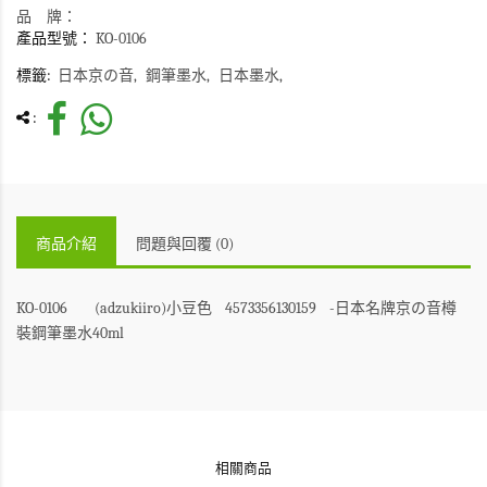
品 牌：
產品型號：
KO-0106
標籤:
日本京の音
鋼筆墨水
日本墨水
:
商品介紹
問題與回覆 (0)
KO-0106
(adzukiiro)小豆色
4573356130159
-日本名牌京の音樽
裝鋼筆墨水40ml
相關商品