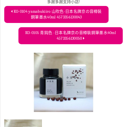
多謝多謝支持小店!
KO-0104 yamabukiiro 山吹色-日本名牌京の音樽裝
鋼筆墨水40ml 4573356130043
KO-0105 青鈍色 -日本名牌京の音樽裝鋼筆墨水40ml
4573356130050