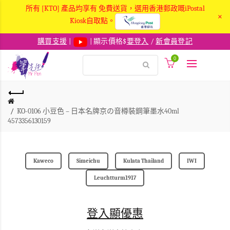
所有 [KTO] 產品均享有 免費送貨，選用香港郵政嘅iPostal
×
Kiosk自取點。
購買支援
|
| 顯示價格$
要登入
/
新會員登記
0
KO-0106 小豆色 – 日本名牌京の音樽裝鋼筆墨水40ml
4573356130159
Kaweco
Simeichu
Kulata Thailand
IWI
Leuchtturm1917
登入顯優惠