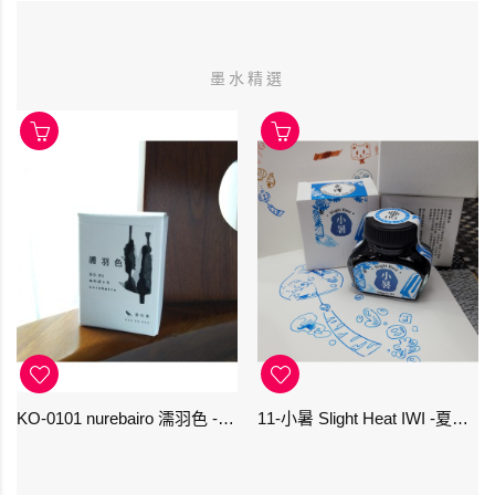
墨水精選
KO-0101 nurebairo 濡羽色 -日本名牌京の音樽裝鋼筆墨水40ml 4573356130012
11-小暑 Slight Heat IWI -夏季-24節氣色澤鋼筆墨水