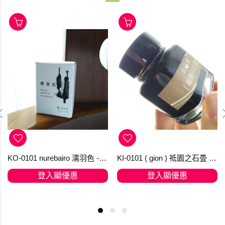
KO-0101 nurebairo 濡羽色 -日本名牌京の音樽裝鋼筆墨水40ml 4573356130012
KI-0101 ( gion ) 祗園之石畳 - 日本名牌京彩樽裝鋼筆墨水40ml
登入顯優惠
登入顯優惠