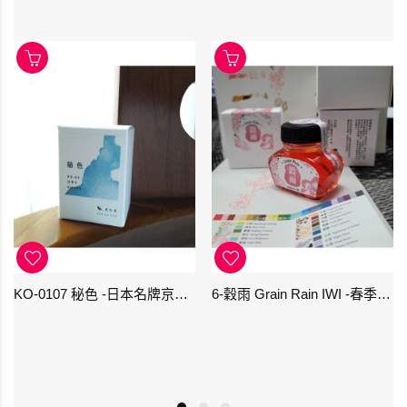
KO-0107 秘色 -日本名牌京の音樽裝鋼筆墨水 4573356130234 - 40ml
6-穀雨 Grain Rain IWI -春季-24節氣色澤鋼筆墨水