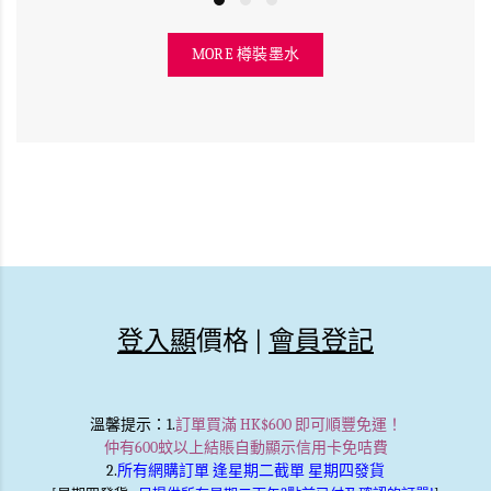
MORE 樽裝墨水
登入顯
價格 |
會員登記
溫馨提示
：1.
訂單買滿 HK$600 即可順豐免運！
仲有600蚊以上結賬自動顯示信用卡免咭費
2.
所有網購訂單 逢星期二截單 星期四發貨