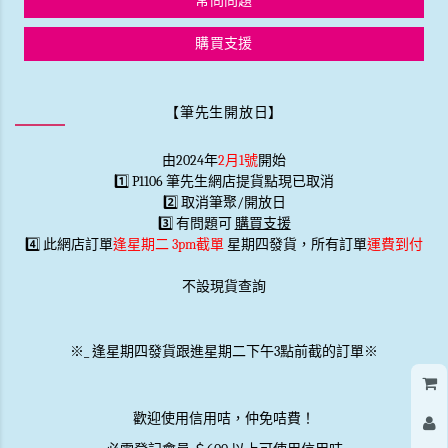
常問問題
購買支援
【筆先生開放日】
由2024年
2月1號
開始
1️⃣ P1106 筆先生網店提貨點現已取消
2️⃣ 取消筆聚/開放日
3️⃣ 有問題可
購買支援
4️⃣ 此網店訂單
逢星期二 3pm截單
星期四發貨，所有訂單
運費到付
不設現貨查詢
※
_
逢星期四發貨跟進星期二下午3點前截的訂單※
歡迎使用信用咭，仲免咭費！