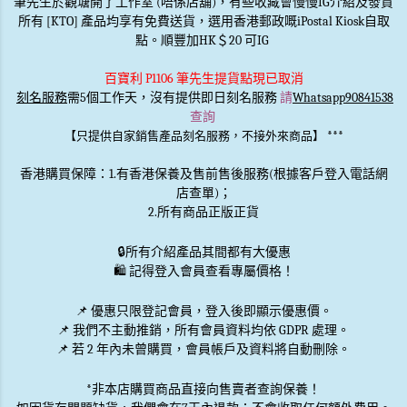
筆先生於觀塘開了工作室 (唔係店舖)，有些收藏會慢慢IG介紹及發貨
所有 [KTO] 產品均享有免費送貨，選用香港郵政嘅iPostal Kiosk自取
點。順豐加HK＄20 可IG
百寶利 P1106 筆先生提貨點現已取消
刻名服務
需5個工作天，沒有提供即日刻名服務
請
Whatsapp90841538
查詢
***
【只提供自家銷售產品刻名服務，不接外來商品】
香港購買保障：1.有香港保養及售前售後服務(根據客戶登入電話網
店查單)；
2.所有商品正版正貨
🔒
所有介紹產品其間都有大優惠
🛍️ 記得登入會員查看專屬價格！
📌 優惠
只限登記會員
，登入後即顯示優惠價。
📌
我們不主動推銷
，所有會員資料均依 GDPR 處理。
📌 若 2 年內未曾購買，會員帳戶及資料將自動刪除。
*非本店購買商品直接向售賣者查詢保養！