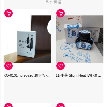
墨水精選
KO-0101 nurebairo 濡羽色 -日本名牌京の音樽裝鋼筆墨水40ml 4573356130012
11-小暑 Slight Heat IWI -夏季-24節氣色澤鋼筆墨水