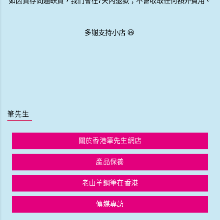
如因貨存問題缺貨，我們會在7天內退款；不會收取任何額外費用。
多謝支持小店 😃
筆先生
關於香港筆先生網店
產品保養
老山羊鋼筆在香港
傳媒專訪