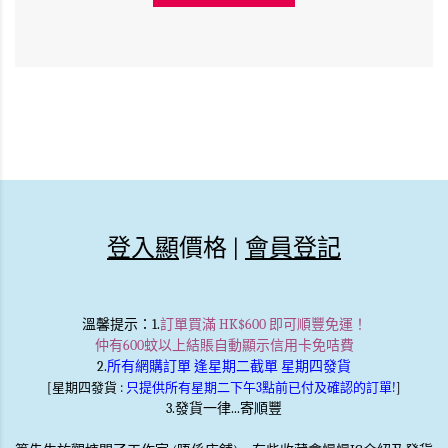
登入顯
價格 |
會員登記
溫馨提示
：1.
訂單買滿 HK$600 即可順豐免運！
仲有600蚊以上結賬自動顯示信用卡免咭費
2.
所有網購訂單 逢星期二截單 星期四發貨
[星期四發貨 :
只提供所有星期二下午3點前已付及確認的訂單!
]
3.發貨一律...寄順豐