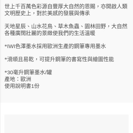
世上千百萬色彩源自豐厚大自然的恩賜，亦開啟人類
文明歷史上，對於美感的發展與傳承
天地星辰、山水花鳥、草木魚蟲、園林田野，大自然
各種廣闊壯麗的景緻使我們的生活溫暖
色澤墨水採用歐洲生產的鋼筆專用墨水
*
IWI
滑順且易乾，可提升鋼筆的書寫性與繪圖性能
*
毫升鋼筆墨水
罐
*
30
/
產地：歐洲
使用說明書
份
1