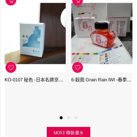
KO-0107 秘色 -日本名牌京の音樽裝鋼筆墨水 4573356130234 - 40ml
6-穀雨 Grain Rain IWI -春季-24節氣色澤鋼筆墨水
MORE 樽裝墨水