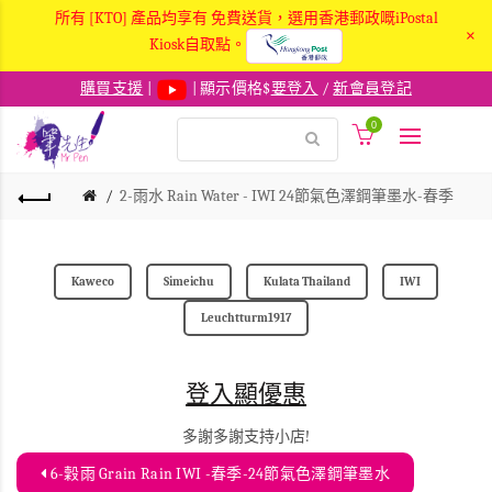
所有 [KTO] 產品均享有 免費送貨，選用香港郵政嘅iPostal
×
Kiosk自取點。
購買支援
|
| 顯示價格$
要登入
/
新會員登記
0
2-雨水 Rain Water - IWI 24節氣色澤鋼筆墨水-春季
Kaweco
Simeichu
Kulata Thailand
IWI
Leuchtturm1917
登入顯優惠
多謝多謝支持小店!
6-穀雨 Grain Rain IWI -春季-24節氣色澤鋼筆墨水