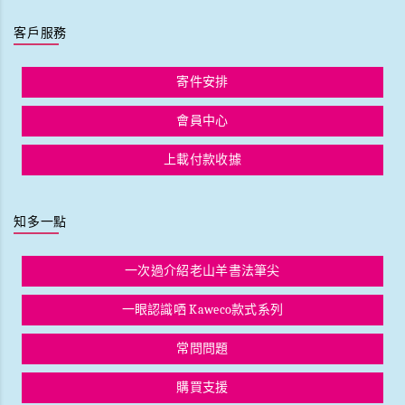
客戶服務
寄件安排
會員中心
上載付款收據
知多一點
一次過介紹老山羊書法筆尖
一眼認識哂 Kaweco款式系列
常問問題
購買支援