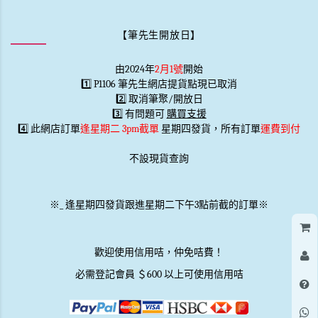
【筆先生開放日】
由2024年
2月1號
開始
1️⃣ P1106 筆先生網店提貨點現已取消
2️⃣ 取消筆聚/開放日
3️⃣ 有問題可
購買支援
4️⃣ 此網店訂單
逢星期二 3pm截單
星期四發貨，所有訂單
運費到付
不設現貨查詢
※
_
逢星期四發貨跟進星期二下午3點前截的訂單※
歡迎使用信用咭，仲免咭費！
必需登記會員 ＄600 以上可使用信用咭