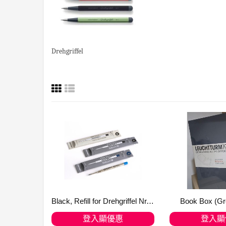
Drehgriffel
Black, Refill for Drehgriffel Nr. 1 (gel refill - line width 0.5 mm) 364170
Book Box (Gr
登入顯優惠
登入顯