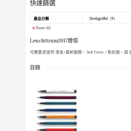
快速篩選
Drehgriffel
9
產品分類
Reset All
Leuchttrum1917燈塔
可應要求提供
燙金
/
雷射服務
，
Soft Cover / 軟封面，請
W
目錄