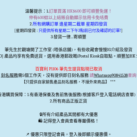
溫馨提示
：1.
訂單買滿 HK$600 即可順豐免運！
仲有600蚊以上結賬自動顯示信用卡免咭費
2.
所有網購訂單 逢星期二截單 星期四發貨
[星期四發貨 :
只提供所有星期二下午3點前已付及確認的訂單!
]
3.發貨一律...寄順豐
筆先生於觀塘開了工作室 (唔係店舖)，有些收藏會慢慢IG介紹及發貨
TO] 產品均享有免費送貨，選用香港郵政嘅iPostal Kiosk自取點。順豐加HK＄
百寶利 P1106 筆先生提貨點現已取消
刻名服務
需5個工作天，沒有提供即日刻名服務
請
Whatsapp90841538
查詢
***
【只提供自家銷售產品刻名服務，不接外來商品】
香港購買保障：1.有香港保養及售前售後服務(根據客戶登入電話網店查單)
2.所有商品正版正貨
🔒
所有介紹產品其間都有大優惠
🛍️ 記得登入會員查看專屬價格！
📌 優惠
只限登記會員
，登入後即顯示優惠價。