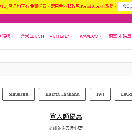
KTO] 產品均享有 免費送貨，選用香港郵政嘅iPostal Kiosk自取點。
牌精選
燈塔LEUCHTTRUM1917
KAWECO
鋼筆|走珠筆
Simeichu
Kulata Thailand
IWI
Leuc
登入顯優惠
多謝多謝支持小店!