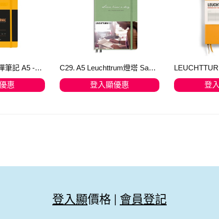
Bullet Journal 子彈筆記 A5 -Edition-2-Yellow黃色- 371205 - 送筆先生【石頭筆】
C29. A5 Leuchttrum燈塔 Same Lines a day - 363840 (只限1) 旺角倉每週六發貨一次！ [順豐到付]
優惠
登入顯優惠
登
物車
加入購物車
加
登入顯
價格 |
會員登記