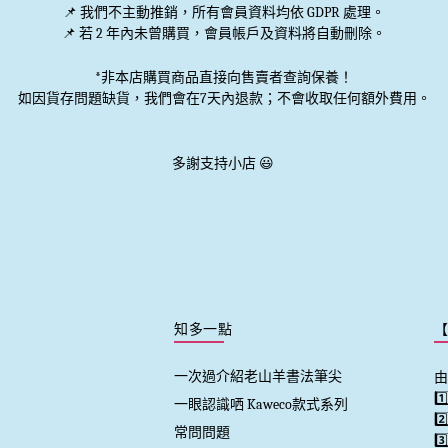
📌
我們不主動推銷
，所有會員資料均依 GDPR 處理。
📌 若 2 年內未曾購買，會員帳戶及資料將自動刪除。
*非本店購買商品直接向售賣者查詢保養！
如因貨存問題缺貨，我們會在7天內退款；不會收取任何額外費用。
多謝支持小店 😃
知多一點
一次過介紹老山羊書法筆尖
由
1
一眼認識哂 Kaweco款式系列
2
常問問題
3