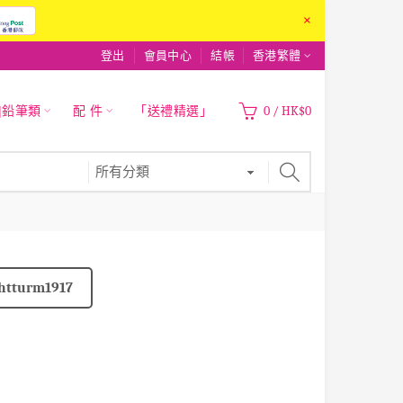
×
登出
會員中心
結帳
香港繁體
|鉛筆類
配 件
「送禮精選」
0
/
HK$0
htturm1917