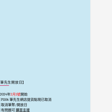
【筆先生開放日】
2024年
2月1號
開始
️⃣ P1106 筆先生網店提貨點現已取消
️⃣ 取消筆聚/開放日
️⃣ 有問題可
購買支援