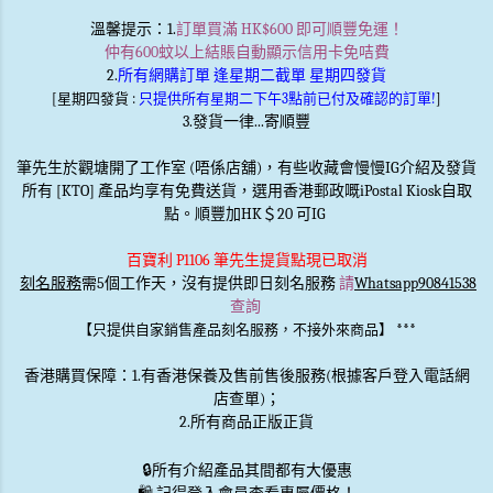
溫馨提示
：1.
訂單買滿 HK$600 即可順豐免運！
仲有600蚊以上結賬自動顯示信用卡免咭費
2.
所有網購訂單 逢星期二截單 星期四發貨
[星期四發貨 :
只提供所有星期二下午3點前已付及確認的訂單!
]
3.發貨一律...寄順豐
筆先生於觀塘開了工作室 (唔係店舖)，有些收藏會慢慢IG介紹及發貨
所有 [KTO] 產品均享有免費送貨，選用香港郵政嘅iPostal Kiosk自取
點。順豐加HK＄20 可IG
百寶利 P1106 筆先生提貨點現已取消
刻名服務
需5個工作天，沒有提供即日刻名服務
請
Whatsapp90841538
查詢
***
【只提供自家銷售產品刻名服務，不接外來商品】
香港購買保障：1.有香港保養及售前售後服務(根據客戶登入電話網
店查單)；
2.所有商品正版正貨
🔒
所有介紹產品其間都有大優惠