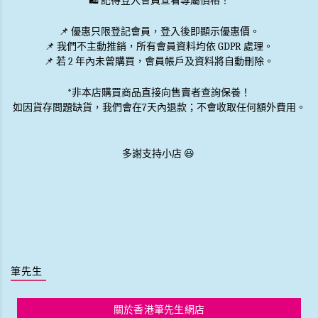
🛍️ 記得登入會員查看專屬價格！
📌 優惠
只限登記會員
，登入後即顯示優惠價。
📌
我們不主動推銷
，所有會員資料均依 GDPR 處理。
📌 若 2 年內未曾購買，會員帳戶及資料將自動刪除。
*非本店購買商品直接向售賣者查詢保養！
如因貨存問題缺貨，我們會在7天內退款；不會收取任何額外費用。
多謝支持小店 😃
筆先生
關於香港筆先生網店