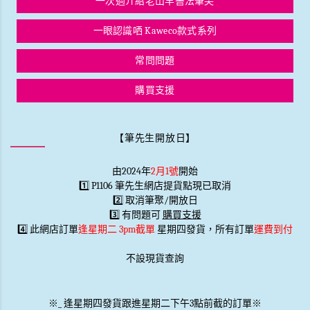
一次過介紹老山羊書法筆尖
一眼認識哂 Kaweco款式系列
常問問題
購買支援
【筆先生開放日】
由2024年
2月1號
開始
1️⃣ P1106 筆先生網店提貨點現已取消
2️⃣ 取消筆聚/開放日
3️⃣ 有問題可
購買支援
4️⃣ 此網店訂單
逢星期二 3pm截單
星期四發貨，所有訂單
運費到付
不設現貨查詢
※
_
逢星期四發貨跟進星期二下午3點前截的訂單※