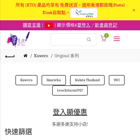
所有 [KTO] 產品均享有 免費送貨，選用香港郵政嘅iPostal
×
Kiosk自取點。
購買支援
|
| 顯示價格$
要登入
/
新會員登記
0
Kaweco
Original 系列
Kaweco
Simeichu
Kulata Thailand
IWI
Leuchtturm1917
登入顯優惠
多謝多謝支持小店!
快速篩選