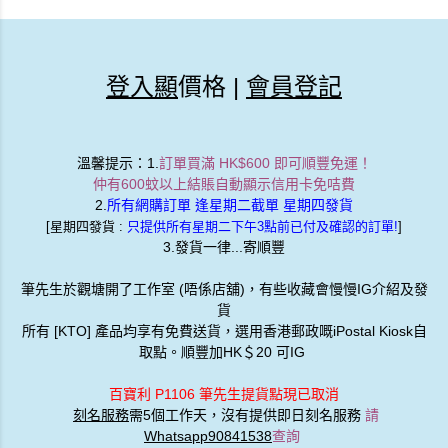
登入顯
價格 |
會員登記
溫馨提示
：1.
訂單買滿 HK$600 即可順豐免運！
仲有600蚊以上結賬自動顯示信用卡免咭費
2.
所有網購訂單 逢星期二截單 星期四發貨
[星期四發貨 :
只提供所有星期二下午3點前已付及確認的訂單!
]
3.發貨一律...寄順豐
筆先生於觀塘開了工作室 (唔係店舖)，有些收藏會慢慢IG介紹及發
貨
所有 [KTO] 產品均享有免費送貨，選用香港郵政嘅iPostal Kiosk自
取點。順豐加HK＄20 可IG
百寶利 P1106 筆先生提貨點現已取消
刻名服務
需5個工作天，沒有提供即日刻名服務
請
Whatsapp90841538
查詢