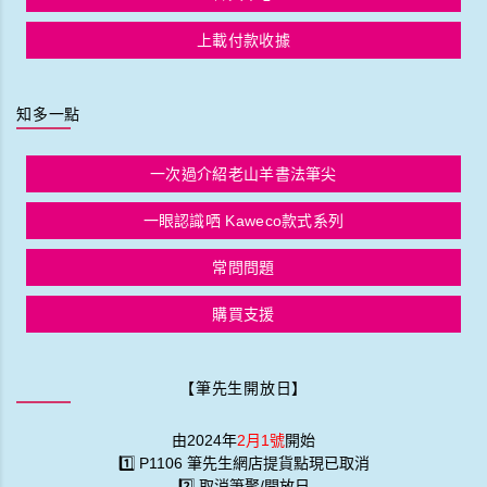
上載付款收據
知多一點
一次過介紹老山羊書法筆尖
一眼認識哂 Kaweco款式系列
常問問題
購買支援
【筆先生開放日】
由2024年
2月1號
開始
1️⃣ P1106 筆先生網店提貨點現已取消
2️⃣ 取消筆聚/開放日