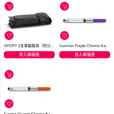
SPORT 2支筆翻蓋袋（附分隔）
Summer Purple Chrome Kaweco Standard Converter
登入顯優惠
登入顯優惠
Sunrise Orange Chrome Kaweco Standard Converter