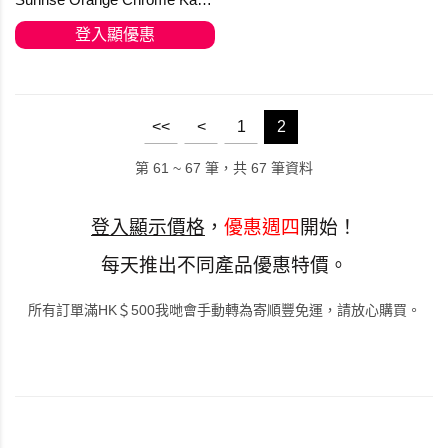
登入顯優惠
<<
<
1
2
第 61 ~ 67 筆，共 67 筆資料
登入顯示價格
，
優惠週四
開始！
每天推出不同產品優惠特價。
所有訂單滿HK＄500我哋會手動轉為寄順豐免運，請放心購買。