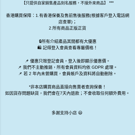
***
【只提供自家銷售產品刻名服務，不接外來商品】
香港購買保障：1.有香港保養及售前售後服務(根據客戶登入電話網
店查單)；
2.所有商品正版正貨
🔒
所有介紹產品其間都有大優惠
🛍️ 記得登入會員查看專屬價格！
📌 優惠
只限登記會員
，登入後即顯示優惠價。
📌
我們不主動推銷
，所有會員資料均依 GDPR 處理。
📌 若 2 年內未曾購買，會員帳戶及資料將自動刪除。
*非本店購買商品直接向售賣者查詢保養！
如因貨存問題缺貨，我們會在7天內退款；不會收取任何額外費用。
多謝支持小店 😃