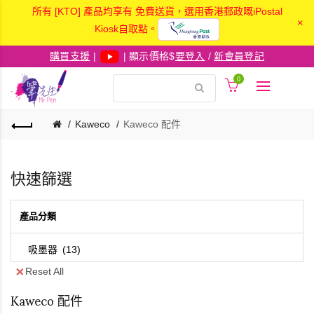
所有 [KTO] 產品均享有 免費送貨，選用香港郵政嘅iPostal
×
Kiosk自取點。
購買支援
|
| 顯示價格$
要登入
/
新會員登記
0
Kaweco
Kaweco 配件
快速篩選
產品分類
吸墨器
13
Reset All
Kaweco 配件