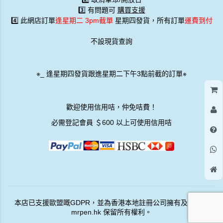
3️⃣ 有問題可
購買支援
4️⃣ 此網店訂單
逢星期二 3pm截單
星期四發貨，所有訂單
運費到付
不設現貨查詢
※
_
逢星期四發貨跟進星期二下午3點前截的訂單※
歡迎使用信用咭，仲免咭費！
必需登記會員 ＄600 以上可使用信用咭
本店已支援歐盟嘅GDPR，並為香港本地註冊公司擁有及營運。
mrpen.hk 保留所有權利。