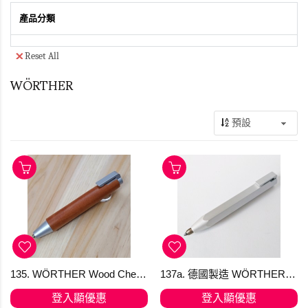
產品分類
Reset All
WÖRTHER
135. WÖRTHER Wood Cherry 櫻桃木圓形筆桿多用筆 包1支鉛筆芯 3.15 mm
137a. 德國製造 WÖRTHER SHORTY 天然鋁抓取筆 "隨心變芯"多用筆 (鉛筆/原子筆/顏色筆) [KTO] 產品均享有 免費送貨，選用香港郵政嘅iPostal Kiosk自取點。順豐加HK＄20 可IG dm下單
登入顯優惠
登入顯優惠