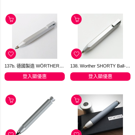
137b. 德國製造 WÖRTHER SHORTY 天然鋁抓取筆 "隨心變芯"多用筆 (鉛筆/原子筆/顏色筆) [KTO] 產品均享有 免費送貨，選用香港郵政嘅iPostal Kiosk自取點。順豐加HK＄20 可IG dm下單
138. Worther SHORTY Ball-point pen, natural alu 撳掣原子筆天然鋁 15230 (清貨只限1支)
登入顯優惠
登入顯優惠