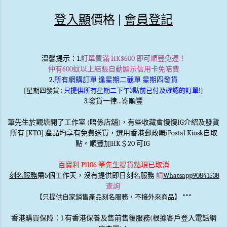
登入顯
價格 |
會員登記
溫馨提示
：1.
訂單買滿 HK$600 即可順豐免運！
仲有600蚊以上結賬自動顯示信用卡免咭費
2.
所有網購訂單 逢星期二截單 星期四發貨
[星期四發貨 :
只提供所有星期二下午3點前已付及確認的訂單!
]
3.發貨一律...寄順豐
筆先生於觀塘開了工作室 (唔係店舖)，有些收藏會慢慢IG介紹及發貨
所有 [KTO] 產品均享有免費送貨，選用香港郵政嘅iPostal Kiosk自取
點。順豐加HK＄20 可IG
百寶利 P1106 筆先生提貨點現已取消
刻名服務
需5個工作天，沒有提供即日刻名服務
請
Whatsapp90841538
查詢
***
【只提供自家銷售產品刻名服務，不接外來商品】
香港購買保障：1.有香港保養及售前售後服務(根據客戶登入電話網