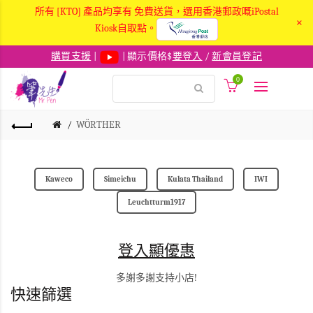
所有 [KTO] 產品均享有 免費送貨，選用香港郵政嘅iPostal
×
Kiosk自取點。
購買支援
|
| 顯示價格$
要登入
/
新會員登記
0
WÖRTHER
Kaweco
Simeichu
Kulata Thailand
IWI
Leuchtturm1917
登入顯優惠
多謝多謝支持小店!
快速篩選