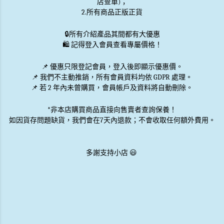
店查單)；
2.所有商品正版正貨
🔒
所有介紹產品其間都有大優惠
🛍️ 記得登入會員查看專屬價格！
📌 優惠
只限登記會員
，登入後即顯示優惠價。
📌
我們不主動推銷
，所有會員資料均依 GDPR 處理。
📌 若 2 年內未曾購買，會員帳戶及資料將自動刪除。
*非本店購買商品直接向售賣者查詢保養！
如因貨存問題缺貨，我們會在7天內退款；不會收取任何額外費用。
多謝支持小店 😃