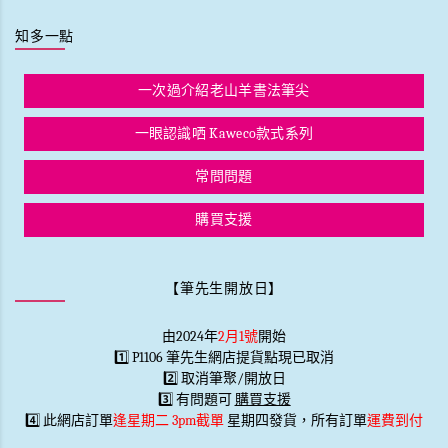
知多一點
一次過介紹老山羊書法筆尖
一眼認識哂 Kaweco款式系列
常問問題
購買支援
【筆先生開放日】
由2024年
2月1號
開始
1️⃣ P1106 筆先生網店提貨點現已取消
2️⃣ 取消筆聚/開放日
3️⃣ 有問題可
購買支援
4️⃣ 此網店訂單
逢星期二 3pm截單
星期四發貨，所有訂單
運費到付