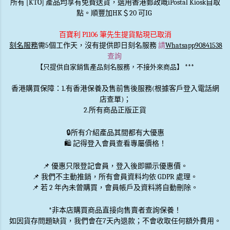
所有 [KTO] 產品均享有免費送貨，選用香港郵政嘅iPostal Kiosk自取
點。順豐加HK＄20 可IG
百寶利 P1106 筆先生提貨點現已取消
刻名服務
需5個工作天，沒有提供即日刻名服務
請
Whatsapp90841538
查詢
***
【只提供自家銷售產品刻名服務，不接外來商品】
香港購買保障：1.有香港保養及售前售後服務(根據客戶登入電話網
店查單)；
2.所有商品正版正貨
🔒
所有介紹產品其間都有大優惠
🛍️ 記得登入會員查看專屬價格！
📌 優惠
只限登記會員
，登入後即顯示優惠價。
📌
我們不主動推銷
，所有會員資料均依 GDPR 處理。
📌 若 2 年內未曾購買，會員帳戶及資料將自動刪除。
*非本店購買商品直接向售賣者查詢保養！
如因貨存問題缺貨，我們會在7天內退款；不會收取任何額外費用。