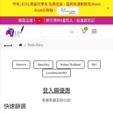
所有 [KTO] 產品均享有 免費送貨，選用香港郵政嘅iPostal
×
Kiosk自取點。
購買支援
|
| 顯示價格$
要登入
/
新會員登記
0
Hello Kitty
Kaweco
Simeichu
Kulata Thailand
IWI
Leuchtturm1917
登入顯優惠
多謝多謝支持小店!
快速篩選