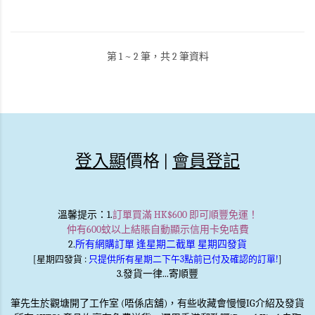
第 1 ~ 2 筆，共 2 筆資料
登入顯
價格 |
會員登記
溫馨提示
：1.
訂單買滿 HK$600 即可順豐免運！
仲有600蚊以上結賬自動顯示信用卡免咭費
2.
所有網購訂單 逢星期二截單 星期四發貨
[星期四發貨 :
只提供所有星期二下午3點前已付及確認的訂單!
]
3.發貨一律...寄順豐
筆先生於觀塘開了工作室 (唔係店舖)，有些收藏會慢慢IG介紹及發貨