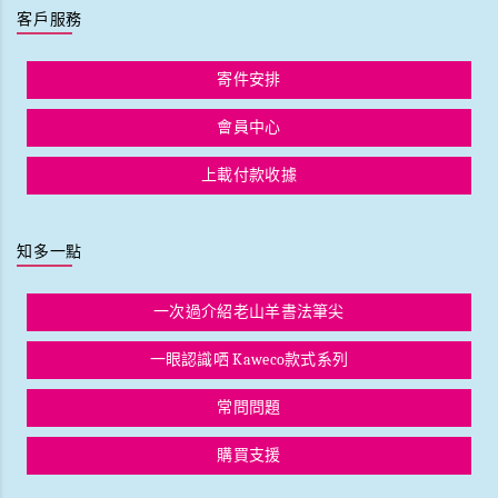
客戶服務
寄件安排
會員中心
上載付款收據
知多一點
一次過介紹老山羊書法筆尖
一眼認識哂 Kaweco款式系列
常問問題
購買支援