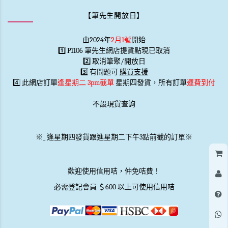
【筆先生開放日】
由2024年
2月1號
開始
1️⃣ P1106 筆先生網店提貨點現已取消
2️⃣ 取消筆聚/開放日
3️⃣ 有問題可
購買支援
4️⃣ 此網店訂單
逢星期二 3pm截單
星期四發貨，所有訂單
運費到付
不設現貨查詢
※
_
逢星期四發貨跟進星期二下午3點前截的訂單※
歡迎使用信用咭，仲免咭費！
必需登記會員 ＄600 以上可使用信用咭