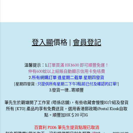
登入顯
價格 |
會員登記
溫馨提示
：1.
訂單買滿 HK$600 即可順豐免運！
仲有600蚊以上結賬自動顯示信用卡免咭費
2.
所有網購訂單 逢星期二截單 星期四發貨
[星期四發貨 :
只提供所有星期二下午3點前已付及確認的訂單!
]
3.發貨一律...寄順豐
筆先生於觀塘開了工作室 (唔係店舖)，有些收藏會慢慢IG介紹及發貨
所有 [KTO] 產品均享有免費送貨，選用香港郵政嘅iPostal Kiosk自取
點。順豐加HK＄20 可IG
百寶利 P1106 筆先生提貨點現已取消