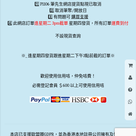
1️⃣ P1106 筆先生網店提貨點現已取消
2️⃣ 取消筆聚/開放日
3️⃣ 有問題可
購買支援
4️⃣ 此網店訂單
逢星期二 3pm截單
星期四發貨，所有訂單
運費到付
不設現貨查詢
※
_
逢星期四發貨跟進星期二下午3點前截的訂單※
歡迎使用信用咭，仲免咭費！
必需登記會員 ＄600 以上可使用信用咭
本店已支援歐盟嘅GDPR，並為香港本地註冊公司擁有及營運。