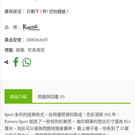
庫存狀況：
只剩下
1
件! 切勿錯過！
品 牌：
產品型號：
10001163xEF
標籤:
鋼筆
旺角現貨
:
商品介紹
問題與回覆 (0)
Sport 系列的經典款式，採用優質塑料製成，色彩清新
1911 年，
Kaweco Sport 創造了一些特別的東西。
袖珍鋼筆的閉合尺寸僅為 10.5
厘米，因此可以毫無問題地隨身攜帶。
戴上帽子後，他長到了 13 厘