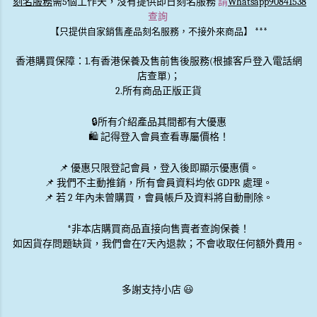
刻名服務
需5個工作天，沒有提供即日刻名服務
請
Whatsapp90841538
查詢
***
【只提供自家銷售產品刻名服務，不接外來商品】
香港購買保障：1.有香港保養及售前售後服務(根據客戶登入電話網
店查單)；
2.所有商品正版正貨
🔒
所有介紹產品其間都有大優惠
🛍️ 記得登入會員查看專屬價格！
📌 優惠
只限登記會員
，登入後即顯示優惠價。
📌
我們不主動推銷
，所有會員資料均依 GDPR 處理。
📌 若 2 年內未曾購買，會員帳戶及資料將自動刪除。
*非本店購買商品直接向售賣者查詢保養！
如因貨存問題缺貨，我們會在7天內退款；不會收取任何額外費用。
多謝支持小店 😃