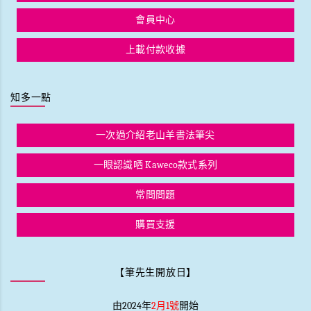
會員中心
上載付款收據
知多一點
一次過介紹老山羊書法筆尖
一眼認識哂 Kaweco款式系列
常問問題
購買支援
【筆先生開放日】
由2024年
2月1號
開始