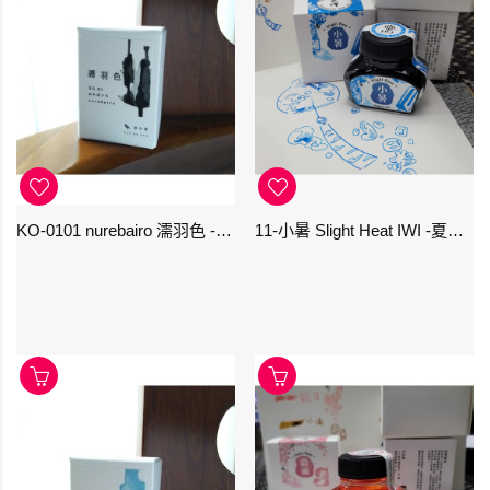
KO-0101 nurebairo 濡羽色 -日本名牌京の音樽裝鋼筆墨水40ml 4573356130012
11-小暑 Slight Heat IWI -夏季-24節氣色澤鋼筆墨水