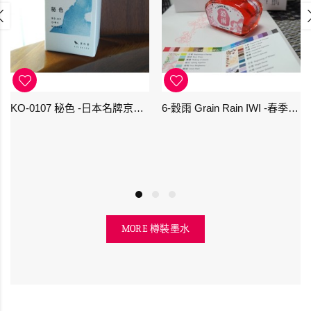
KO-0107 秘色 -日本名牌京の音樽裝鋼筆墨水 4573356130234 - 40ml
6-穀雨 Grain Rain IWI -春季-24節氣色澤鋼筆墨水
MORE 樽裝墨水