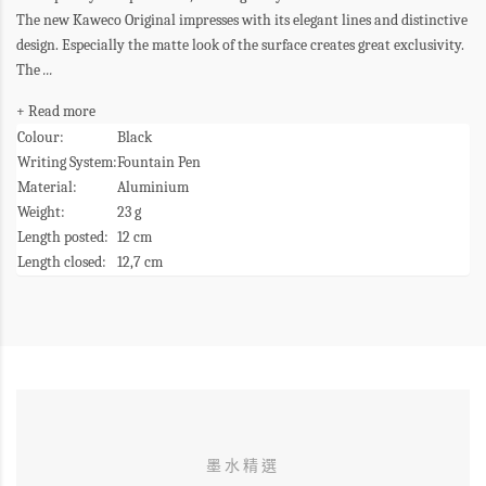
The new Kaweco Original impresses with its elegant lines and distinctive
design. Especially the matte look of the surface creates great exclusivity.
The
...
+ Read more
Colour:
Black
Writing System:
Fountain Pen
Material:
Aluminium
Weight:
23 g
Length posted:
12 cm
Length closed:
12,7 cm
墨水精選