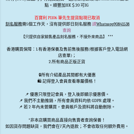
點。順豐加HK＄20 可IG
百寶利 P1106 筆先生提貨點現已取消
刻名服務
需5個工作天，沒有提供即日刻名服務
請
Whatsapp90841538
查詢
***
【只提供自家銷售產品刻名服務，不接外來商品】
香港購買保障：1.有香港保養及售前售後服務(根據客戶登入電話網
店查單)；
2.所有商品正版正貨
🔒
所有介紹產品其間都有大優惠
🛍️ 記得登入會員查看專屬價格！
📌 優惠
只限登記會員
，登入後即顯示優惠價。
📌
我們不主動推銷
，所有會員資料均依 GDPR 處理。
📌 若 2 年內未曾購買，會員帳戶及資料將自動刪除。
*非本店購買商品直接向售賣者查詢保養！
如因貨存問題缺貨，我們會在7天內退款；不會收取任何額外費用。