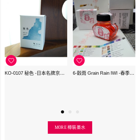
KO-0107 秘色 -日本名牌京の音樽裝鋼筆墨水 4573356130234 - 40ml
6-穀雨 Grain Rain IWI -春季-24節氣色澤鋼筆墨水
MORE 樽裝墨水