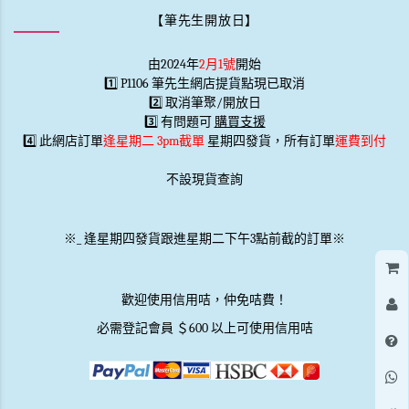
【筆先生開放日】
由2024年
2月1號
開始
1️⃣ P1106 筆先生網店提貨點現已取消
2️⃣ 取消筆聚/開放日
3️⃣ 有問題可
購買支援
4️⃣ 此網店訂單
逢星期二 3pm截單
星期四發貨，所有訂單
運費到付
不設現貨查詢
※
_
逢星期四發貨跟進星期二下午3點前截的訂單※
歡迎使用信用咭，仲免咭費！
必需登記會員 ＄600 以上可使用信用咭