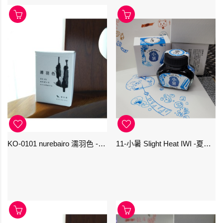
KO-0101 nurebairo 濡羽色 -日本名牌京の音樽裝鋼筆墨水40ml 4573356130012
11-小暑 Slight Heat IWI -夏季-24節氣色澤鋼筆墨水