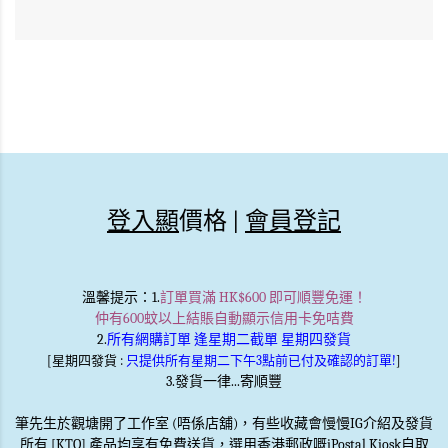
登入顯
價格 |
會員登記
溫馨提示
：1.
訂單買滿 HK$600 即可順豐免運！
仲有600蚊以上結賬自動顯示信用卡免咭費
2.
所有網購訂單 逢星期二截單 星期四發貨
[星期四發貨 :
只提供所有星期二下午3點前已付及確認的訂單!
]
3.發貨一律...寄順豐
筆先生於觀塘開了工作室 (唔係店舖)，有些收藏會慢慢IG介紹及發貨
所有 [KTO] 產品均享有免費送貨，選用香港郵政嘅iPostal Kiosk自取