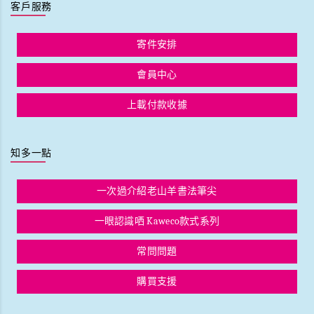
客戶服務
寄件安排
會員中心
上載付款收據
知多一點
一次過介紹老山羊書法筆尖
一眼認識哂 Kaweco款式系列
常問問題
購買支援