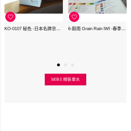
KO-0107 秘色 -日本名牌京の音樽裝鋼筆墨水 4573356130234 - 40ml
6-穀雨 Grain Rain IWI -春季-24節氣色澤鋼筆墨水
MORE 樽裝墨水