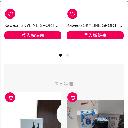
Kaweco SKYLINE SPORT Mechanical Pencil 0.7 mm Mint
Kaweco SKYLINE SPORT Mechanical Pencil 0.7 mm Grey 自動鉛筆
登入顯優惠
登入顯優惠
墨水精選