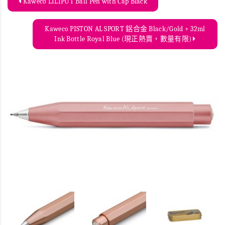
Kaweco LILIPUT Ball Pen with Cap Black
Kaweco PISTON AL SPORT 鋁合金 Black/Gold + 32ml
Ink Bottle Royal Blue (現正熱賣，數量有限)