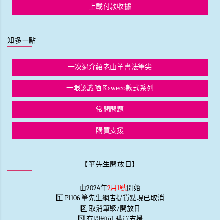
上載付款收據
知多一點
一次過介紹老山羊書法筆尖
一眼認識哂 Kaweco款式系列
常問問題
購買支援
【筆先生開放日】
由2024年
2月1號
開始
1️⃣ P1106 筆先生網店提貨點現已取消
2️⃣ 取消筆聚/開放日
3️⃣ 有問題可
購買支援