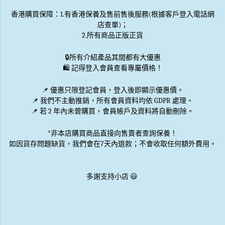
香港購買保障：1.有香港保養及售前售後服務(根據客戶登入電話網
店查單)；
2.所有商品正版正貨
🔒
所有介紹產品其間都有大優惠
🛍️ 記得登入會員查看專屬價格！
📌 優惠
只限登記會員
，登入後即顯示優惠價。
📌
我們不主動推銷
，所有會員資料均依 GDPR 處理。
📌 若 2 年內未曾購買，會員帳戶及資料將自動刪除。
*非本店購買商品直接向售賣者查詢保養！
如因貨存問題缺貨，我們會在7天內退款；不會收取任何額外費用。
多謝支持小店 😃