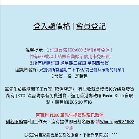
登入顯
價格 |
會員登記
溫馨提示
：1.
訂單買滿 HK$600 即可順豐免運！
仲有600蚊以上結賬自動顯示信用卡免咭費
2.
所有網購訂單 逢星期二截單 星期四發貨
[星期四發貨 :
只提供所有星期二下午3點前已付及確認的訂單!
]
3.發貨一律...寄順豐
筆先生於觀塘開了工作室 (唔係店舖)，有些收藏會慢慢IG介紹及發貨
所有 [KTO] 產品均享有免費送貨，選用香港郵政嘅iPostal Kiosk自取
點。順豐加HK＄20 可IG
百寶利 P1106 筆先生提貨點現已取消
刻名服務
需5個工作天，沒有提供即日刻名服務
請
Whatsapp90841538
查詢
***
【只提供自家銷售產品刻名服務，不接外來商品】