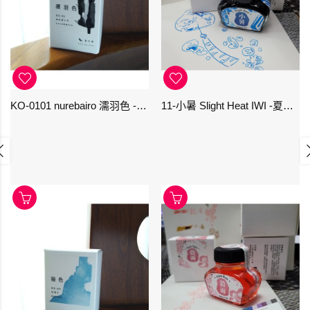
KO-0101 nurebairo 濡羽色 -日本名牌京の音樽裝鋼筆墨水40ml 4573356130012
11-小暑 Slight Heat IWI -夏季-24節氣色澤鋼筆墨水