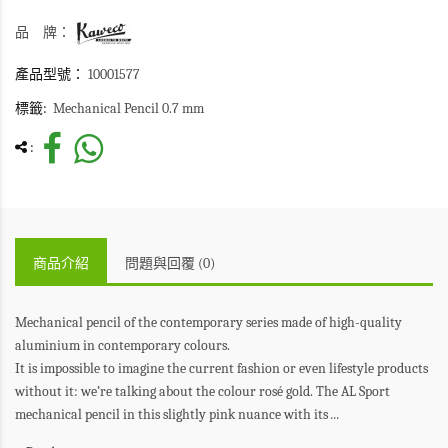
品 牌：
產品型號：
10001577
標籤:
Mechanical Pencil 0.7 mm
:
商品介紹
問題與回覆 (0)
Mechanical pencil of the contemporary series made of high-quality
aluminium in contemporary colours.
It is impossible to imagine the current fashion or even lifestyle products
without it: we’re talking about the colour rosé gold. The AL Sport
mechanical pencil in this slightly pink nuance with its
...