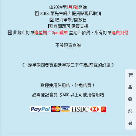
由2024年
2月1號
開始
1️⃣ P1106 筆先生網店提貨點現已取消
2️⃣ 取消筆聚/開放日
3️⃣ 有問題可
購買支援
4️⃣ 此網店訂單
逢星期二 3pm截單
星期四發貨，所有訂單
運費到付
不設現貨查詢
※
_
逢星期四發貨跟進星期二下午3點前截的訂單※
歡迎使用信用咭，仲免咭費！
必需登記會員 ＄600 以上可使用信用咭