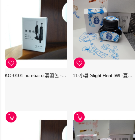
KO-0101 nurebairo 濡羽色 -日本名牌京の音樽裝鋼筆墨水40ml 4573356130012
11-小暑 Slight Heat IWI -夏季-24節氣色澤鋼筆墨水