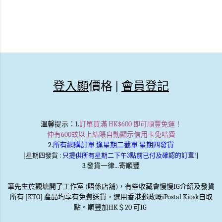
登入顯
價格 |
會員登記
溫馨提示
：1.
訂單買滿 HK$600 即可順豐免運！
仲有600蚊以上結賬自動顯示信用卡免咭費
2.
所有網購訂單 逢星期二截單 星期四發貨
[星期四發貨 :
只提供所有星期二下午3點前已付及確認的訂單!
]
3.發貨一律...寄順豐
筆先生於觀塘開了工作室 (唔係店舖)，有些收藏會慢慢IG介紹及發貨
所有 [KTO] 產品均享有免費送貨，選用香港郵政嘅iPostal Kiosk自取
點。順豐加HK＄20 可IG