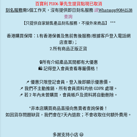
百寶利 P1106 筆先生提貨點現已取消
刻名服務
需5個工作天，沒有提供即日刻名服務
請
Whatsapp90841538
查詢
***
【只提供自家銷售產品刻名服務，不接外來商品】
香港購買保障：1.有香港保養及售前售後服務(根據客戶登入電話網
店查單)；
2.所有商品正版正貨
🔒
所有介紹產品其間都有大優惠
🛍️ 記得登入會員查看專屬價格！
📌 優惠
只限登記會員
，登入後即顯示優惠價。
📌
我們不主動推銷
，所有會員資料均依 GDPR 處理。
📌 若 2 年內未曾購買，會員帳戶及資料將自動刪除。
*非本店購買商品直接向售賣者查詢保養！
如因貨存問題缺貨，我們會在7天內退款；不會收取任何額外費用。
多謝支持小店 😃