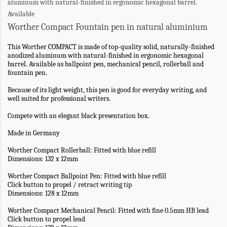
aluminum with natural-finished in ergonomic hexagonal barrel.
Available
Worther Compact Fountain pen in natural aluminium
This Worther COMPACT is made of top-quality solid, naturally-finished
anodized aluminum with natural-finished in ergonomic hexagonal
barrel. Available as ballpoint pen, mechanical pencil, rollerball and
fountain pen.
Because of its light weight, this pen is good for everyday writing, and
well suited for professional writers.
Compete with an elegant black presentation box.
Made in Germany
Worther Compact Rollerball:
Fitted with blue refill
Dimensions: 132 x 12mm
Worther Compact Ballpoint Pen
: Fitted with blue refill
Click button to propel / retract writing tip
Dimensions: 128 x 12mm
Worther Compact Mechanical Pencil
: Fitted with fine 0.5mm HB lead
Click button to propel lead