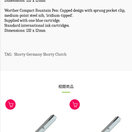
Dimensions: 132 x 12mm
Worther Compact Fountain Pen
: Capped design with sprung pocket clip,
medium-point steel nib, 'iridium-tipped'.
Supplied with one blue cartridge.
Standard international ink cartridges.
Dimensions: 132 x 12mm
TAG: Shorty Germany Shorty Clutch
相關商品