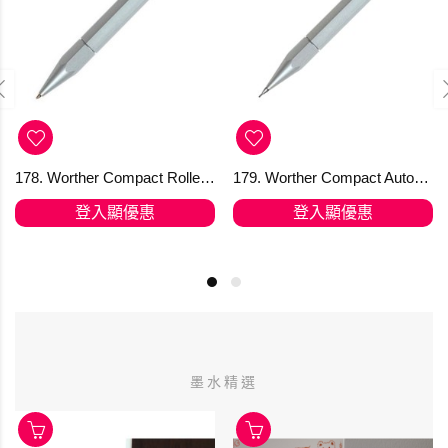
178. Worther Compact Roller-Ball Pen in Natural Aluminium 走珠筆
179. Worther Compact Automatic Pencil in Natural Aluminium 0.5mm 鉛筆
登入顯優惠
登入顯優惠
墨水精選