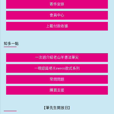
寄件安排
會員中心
上載付款收據
知多一點
一次過介紹老山羊書法筆尖
一眼認識哂 Kaweco款式系列
常問問題
購買支援
【筆先生開放日】