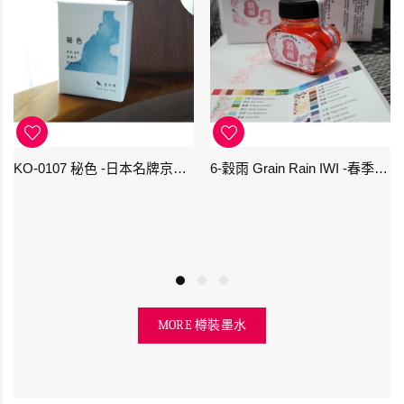
KO-0107 秘色 -日本名牌京の音樽裝鋼筆墨水 4573356130234 - 40ml
6-穀雨 Grain Rain IWI -春季-24節氣色澤鋼筆墨水
MORE 樽裝墨水