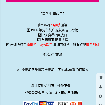
【筆先生開放日】
由2024年
2月1號
開始
1️⃣ P1106 筆先生網店提貨點現已取消
2️⃣ 取消筆聚/開放日
3️⃣ 有問題可
購買支援
4️⃣ 此網店訂單
逢星期二 3pm截單
星期四發貨，所有訂單
運費到付
不設現貨查詢
※
_
逢星期四發貨跟進星期二下午3點前截的訂單※
歡迎使用信用咭，仲免咭費！
必需登記會員 ＄600 以上可使用信用咭