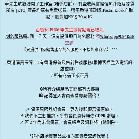
筆先生於觀塘開了工作室 (唔係店舖)，有些收藏會慢慢IG介紹及發貨
所有 [KTO] 產品均享有免費送貨，選用香港郵政嘅iPostal Kiosk自取
點。順豐加HK＄20 可IG
百寶利 P1106 筆先生提貨點現已取消
刻名服務
需5個工作天，沒有提供即日刻名服務
請
Whatsapp90841538
查詢
***
【只提供自家銷售產品刻名服務，不接外來商品】
香港購買保障：1.有香港保養及售前售後服務(根據客戶登入電話網
店查單)；
2.所有商品正版正貨
🔒
所有介紹產品其間都有大優惠
🛍️ 記得登入會員查看專屬價格！
📌 優惠
只限登記會員
，登入後即顯示優惠價。
📌
我們不主動推銷
，所有會員資料均依 GDPR 處理。
📌 若 2 年內未曾購買，會員帳戶及資料將自動刪除。
*非本店購買商品直接向售賣者查詢保養！