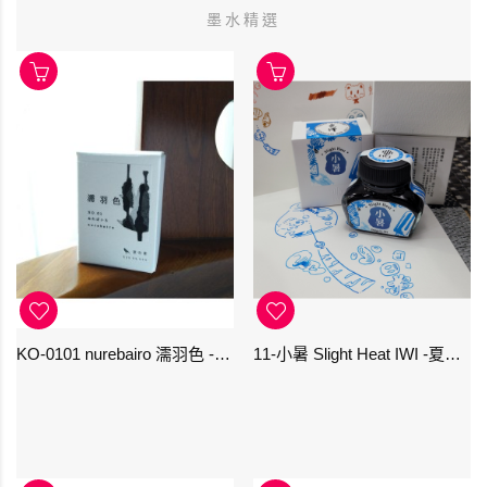
墨水精選
KO-0101 nurebairo 濡羽色 -日本名牌京の音樽裝鋼筆墨水40ml 4573356130012
11-小暑 Slight Heat IWI -夏季-24節氣色澤鋼筆墨水