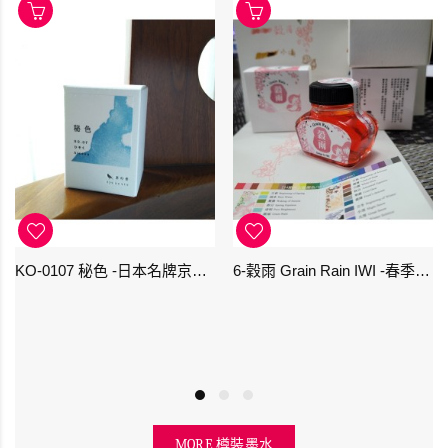
KO-0107 秘色 -日本名牌京の音樽裝鋼筆墨水 4573356130234 - 40ml
6-穀雨 Grain Rain IWI -春季-24節氣色澤鋼筆墨水
MORE 樽裝墨水