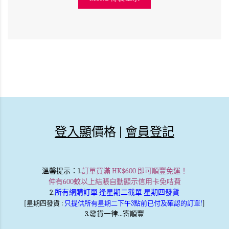
登入顯
價格 |
會員登記
溫馨提示
：1.
訂單買滿 HK$600 即可順豐免運！
仲有600蚊以上結賬自動顯示信用卡免咭費
2.
所有網購訂單 逢星期二截單 星期四發貨
[星期四發貨 :
只提供所有星期二下午3點前已付及確認的訂單!
]
3.發貨一律...寄順豐