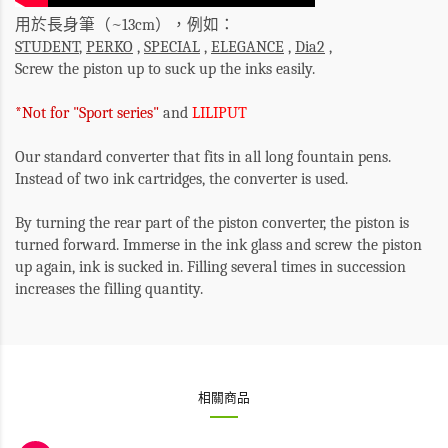
用於長身筆（~13cm），例如：
STUDENT
,
PERKO
,
SPECIAL
,
ELEGANCE
,
Dia2
,
Screw the piston up
to suck up the inks easily.
*Not for "Sport series"
and
LILIPUT
Our standard converter that fits in all long fountain pens.
Instead of two ink cartridges, the converter is used.
By turning the rear part of the piston converter, the piston is
turned forward.
Immerse in the ink glass and screw the piston
up again, ink is sucked in.
Filling several times in succession
increases the filling quantity.
相關商品