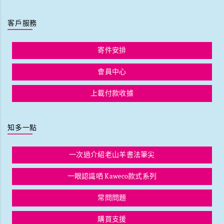
客戶服務
寄件安排
會員中心
上載付款收據
知多一點
一次過介紹老山羊書法筆尖
一眼認識哂 Kaweco款式系列
常問問題
購買支援