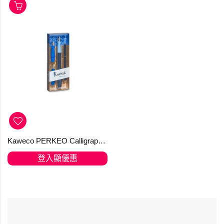
Kaweco PERKEO Calligraphy Set Blue
登入顯優惠