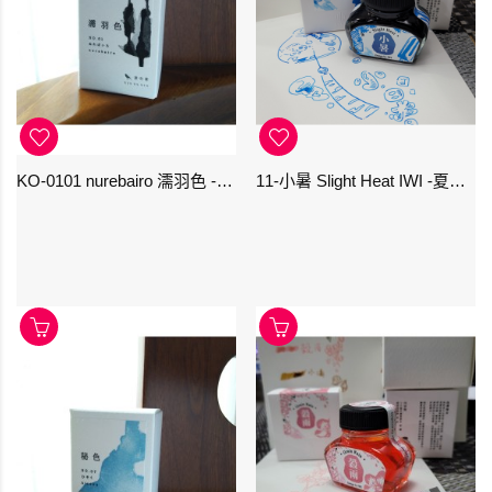
KO-0101 nurebairo 濡羽色 -日本名牌京の音樽裝鋼筆墨水40ml 4573356130012
11-小暑 Slight Heat IWI -夏季-24節氣色澤鋼筆墨水