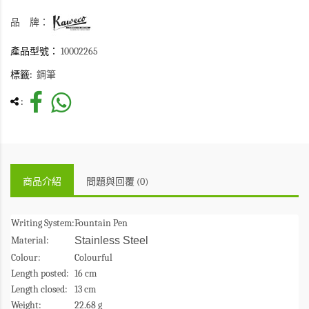
品 牌：
產品型號：
10002265
標籤:
鋼筆
:
商品介紹
問題與回覆 (0)
Writing System:
Fountain Pen
Material:
Stainless Steel
Colour:
Colourful
Length posted:
16 cm
Length closed:
13 cm
Weight:
22.68 g