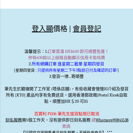
登入顯
價格 |
會員登記
溫馨提示
：1.
訂單買滿 HK$600 即可順豐免運！
仲有600蚊以上結賬自動顯示信用卡免咭費
2.
所有網購訂單 逢星期二截單 星期四發貨
[星期四發貨 :
只提供所有星期二下午3點前已付及確認的訂單!
]
3.發貨一律...寄順豐
筆先生於觀塘開了工作室 (唔係店舖)，有些收藏會慢慢IG介紹及發貨
所有 [KTO] 產品均享有免費送貨，選用香港郵政嘅iPostal Kiosk自取
點。順豐加HK＄20 可IG
百寶利 P1106 筆先生提貨點現已取消
刻名服務
需5個工作天，沒有提供即日刻名服務
請
Whatsapp90841538
查詢
***
【只提供自家銷售產品刻名服務，不接外來商品】