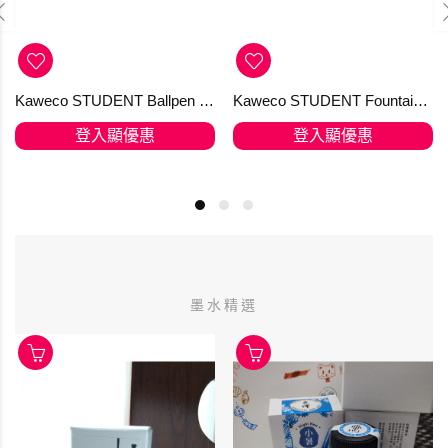
Kaweco STUDENT Ballpen 70's Soul
Kaweco STUDENT Fountain Pen Transparent
登入顯優惠
登入顯優惠
墨水精選