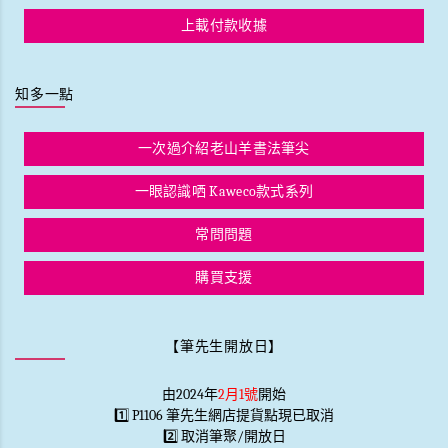
上載付款收據
知多一點
一次過介紹老山羊書法筆尖
一眼認識哂 Kaweco款式系列
常問問題
購買支援
【筆先生開放日】
由2024年
2月1號
開始
1️⃣ P1106 筆先生網店提貨點現已取消
2️⃣ 取消筆聚/開放日