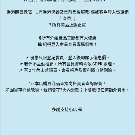
香港購買保障：1.有香港保養及售前售後服務(根據客戶登入電話網
店查單)；
2.所有商品正版正貨
🔒
所有介紹產品其間都有大優惠
🛍️ 記得登入會員查看專屬價格！
📌 優惠
只限登記會員
，登入後即顯示優惠價。
📌
我們不主動推銷
，所有會員資料均依 GDPR 處理。
📌 若 2 年內未曾購買，會員帳戶及資料將自動刪除。
*非本店購買商品直接向售賣者查詢保養！
如因貨存問題缺貨，我們會在7天內退款；不會收取任何額外費用。
多謝支持小店 😃