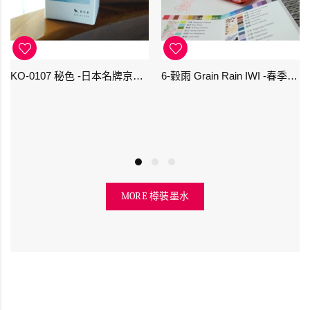
KO-0107 秘色 -日本名牌京の音樽裝鋼筆墨水 4573356130234 - 40ml
6-穀雨 Grain Rain IWI -春季-24節氣色澤鋼筆墨水
MORE 樽裝墨水