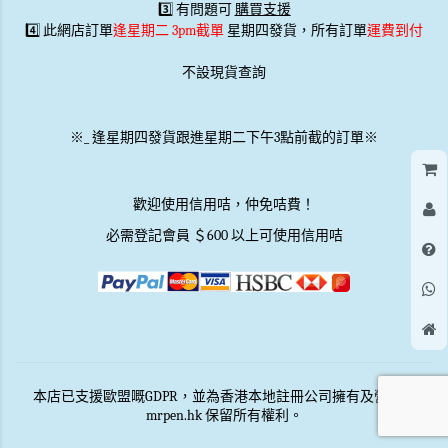
3️⃣ 有問題可
購買支援
4️⃣ 此網店訂單
逢星期二 3pm截單
星期四發貨，所有訂單
運費到付
不設現貨查詢
※
_
逢星期四發貨跟進星期二下午3點前截的訂單※
歡迎使用信用咭，仲免咭費！
必需登記會員 ＄600 以上可使用信用咭
本店已支援歐盟嘅GDPR，並為香港本地註冊公司擁有及營運。
mrpen.hk 保留所有權利。