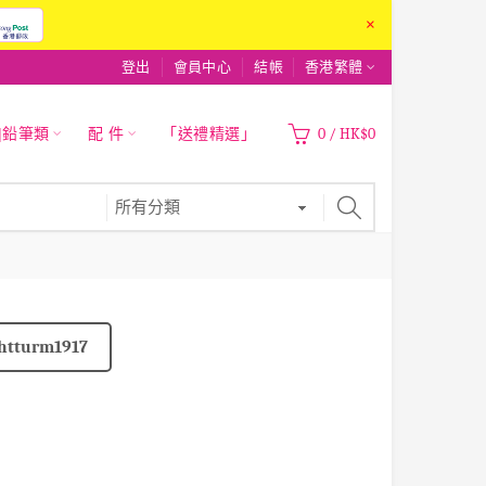
×
登出
會員中心
結帳
香港繁體
|鉛筆類
配 件
「送禮精選」
0
/
HK$0
htturm1917