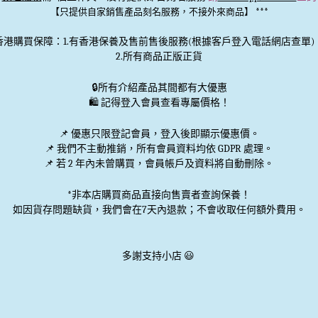
***
【只提供自家銷售產品刻名服務，不接外來商品】
香港購買保障：1.有香港保養及售前售後服務(根據客戶登入電話網店查單)
2.所有商品正版正貨
🔒
所有介紹產品其間都有大優惠
🛍️ 記得登入會員查看專屬價格！
📌 優惠
只限登記會員
，登入後即顯示優惠價。
📌
我們不主動推銷
，所有會員資料均依 GDPR 處理。
📌 若 2 年內未曾購買，會員帳戶及資料將自動刪除。
*非本店購買商品直接向售賣者查詢保養！
如因貨存問題缺貨，我們會在7天內退款；不會收取任何額外費用。
多謝支持小店 😃