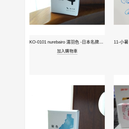
2-雨水 Rain Water - IWI 24節氣色澤鋼筆墨水-春季
KO-0101 nurebairo 濡羽色 -日本名牌京の音樽裝鋼筆墨水40ml 4573356130012
加入購物車