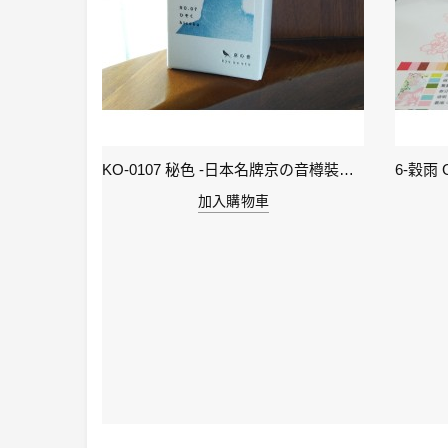
KI-0105 ( keage )蹴上之櫻襲 - 日本名牌京彩樽裝鋼筆墨水40ml
KO-0107 秘色 -日本名牌京の音樽裝鋼筆墨水 4573356130234 - 40ml
加入購物車