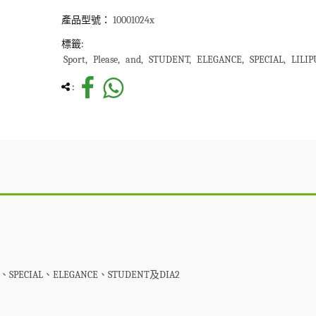
產品型號：
10001024x
標籤:
Sport
Please
and
STUDENT
ELEGANCE
SPECIAL
LILIP
:
PUT、SPECIAL、ELEGANCE、STUDENT及DIA2
