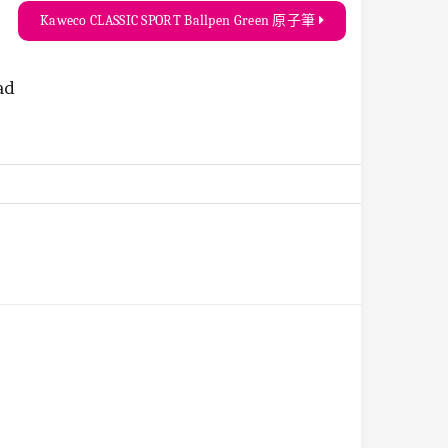
Kaweco CLASSIC SPORT Ballpen Green 原子筆
ad