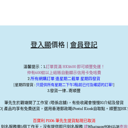
登入顯
價格 |
會員登記
溫馨提示
：1.
訂單買滿 HK$600 即可順豐免運！
仲有600蚊以上結賬自動顯示信用卡免咭費
2.
所有網購訂單 逢星期二截單 星期四發貨
[星期四發貨 :
只提供所有星期二下午3點前已付及確認的訂單!
]
3.發貨一律...寄順豐
筆先生於觀塘開了工作室 (唔係店舖)，有些收藏會慢慢IG介紹及發貨
TO] 產品均享有免費送貨，選用香港郵政嘅iPostal Kiosk自取點。順豐加HK＄
百寶利 P1106 筆先生提貨點現已取消
刻名服務
需5個工作天，沒有提供即日刻名服務
請
Whatsapp90841538
查詢