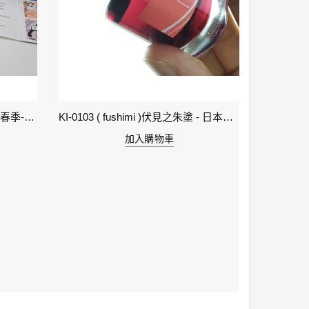
1-立春 Beginning of Spring IWI -春季-24節氣色澤鋼筆墨水
KI-0103 ( fushimi )伏見之朱塗 - 日本名牌京彩樽裝鋼筆墨水40ml
加入購物車