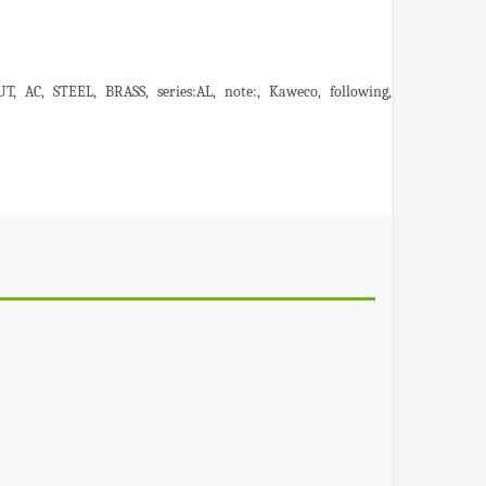
UT
AC
STEEL
BRASS
series:AL
note:
Kaweco
following
pens
founta