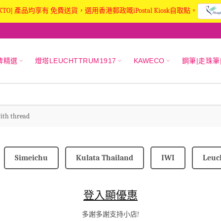
KTO] 產品均享有 免費送貨，選用香港郵政嘅iPostal Kiosk自取點。
牌精選
燈塔LEUCHTTRUM1917
KAWECO
鋼筆|走珠筆
with thread
Simeichu
Kulata Thailand
IWI
Leuc
登入顯優惠
多謝多謝支持小店!