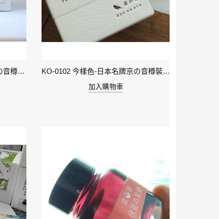
KO-0106 小豆色 – 日本名牌京の音樽裝鋼筆墨水40ml 4573356130159
KO-0102 今樣色-日本名牌京の音樽裝鋼筆墨水40ml 4573356130029
加入購物車