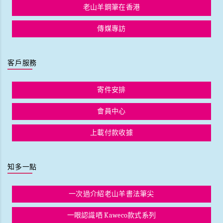
老山羊鋼筆在香港
傳媒專訪
客戶服務
寄件安排
會員中心
上載付款收據
知多一點
一次過介紹老山羊書法筆尖
一眼認識哂 Kaweco款式系列