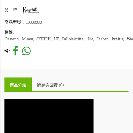
品 牌：
產品型號：
10000380
標籤:
Passend
Minen
SKETCH
UP
Fallbleistifte.
Die
Farben
kräftig
Wac
:
商品介紹
問題與回覆 (0)