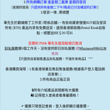
2.
所有網購訂單 逢星期二截單 星期四發貨
[星期四發貨 :
只提供所有星期二下午3點前已付及確認的訂單!
]
3.發貨一律...寄順豐
筆先生於觀塘開了工作室 (唔係店舖)，有些收藏會慢慢IG介紹及發貨
所有 [KTO] 產品均享有免費送貨，選用香港郵政嘅iPostal Kiosk自取
點。順豐加HK＄20 可IG
百寶利 P1106 筆先生提貨點現已取消
刻名服務
需5個工作天，沒有提供即日刻名服務
請
Whatsapp90841538
查詢
***
【只提供自家銷售產品刻名服務，不接外來商品】
香港購買保障：1.有香港保養及售前售後服務(根據客戶登入電話網
店查單)；
2.所有商品正版正貨
🔒
所有介紹產品其間都有大優惠
🛍️ 記得登入會員查看專屬價格！
📌 優惠
只限登記會員
，登入後即顯示優惠價。