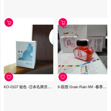
KO-0107 秘色 -日本名牌京の音樽裝鋼筆墨水 4573356130234 - 40ml
6-穀雨 Grain Rain IWI -春季-24節氣色澤鋼筆墨水