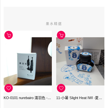
墨水精選
KO-0101 nurebairo 濡羽色 -日本名牌京の音樽裝鋼筆墨水40ml 4573356130012
11-小暑 Slight Heat IWI -夏季-24節氣色澤鋼筆墨水