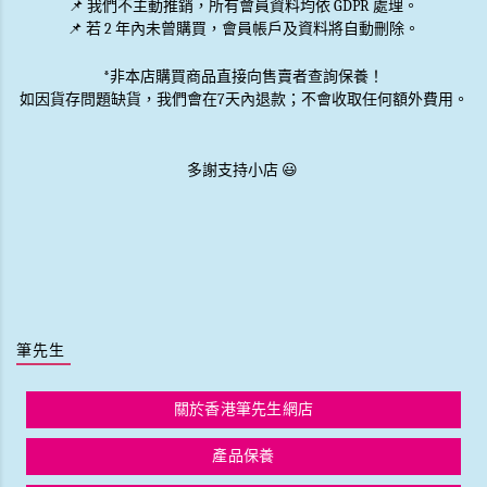
📌
我們不主動推銷
，所有會員資料均依 GDPR 處理。
📌 若 2 年內未曾購買，會員帳戶及資料將自動刪除。
*非本店購買商品直接向售賣者查詢保養！
如因貨存問題缺貨，我們會在7天內退款；不會收取任何額外費用。
多謝支持小店 😃
筆先生
關於香港筆先生網店
產品保養