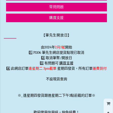
常問問題
購買支援
【筆先生開放日】
由2024年
2月1號
開始
1️⃣ P1106 筆先生網店提貨點現已取消
2️⃣ 取消筆聚/開放日
3️⃣ 有問題可
購買支援
4️⃣ 此網店訂單
逢星期二 3pm截單
星期四發貨，所有訂單
運費到付
不設現貨查詢
※
_
逢星期四發貨跟進星期二下午3點前截的訂單※
歡迎使用信用咭，仲免咭費！