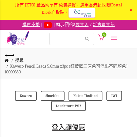
所有 [KTO] 產品均享有 免費送貨，選用香港郵政嘅iPostal
×
Kiosk自取點。
購買支援
|
| 顯示價格$
要登入
/
新會員登記
0
搜尋
Kaweco Pencil Leads 5.6mm x3pc (紅黃藍三原色可混出不同顏色)
10000380
Kaweco
Simeichu
Kulata Thailand
IWI
Leuchtturm1917
登入顯優惠