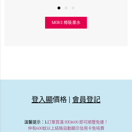
MORE 樽裝墨水
登入顯
價格 |
會員登記
溫馨提示
：1.
訂單買滿 HK$600 即可順豐免運！
仲有600蚊以上結賬自動顯示信用卡免咭費