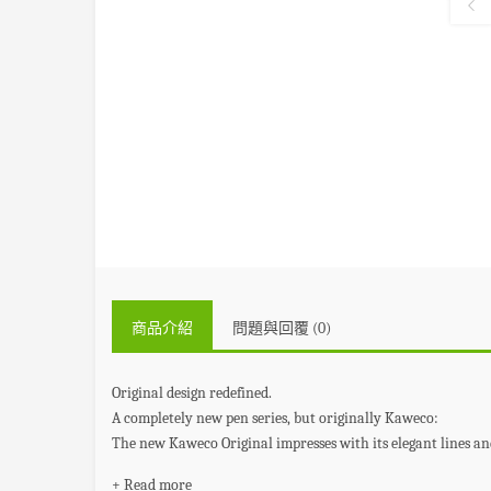
商品介紹
問題與回覆 (0)
Original design redefined.
A completely new pen series, but originally Kaweco:
The new Kaweco Original impresses with its elegant lines and 
+ Read more