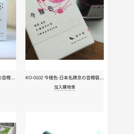
KO-0106 小豆色 – 日本名牌京の音樽裝鋼筆墨水40ml 4573356130159
KO-0102 今樣色-日本名牌京の音樽裝鋼筆墨水40ml 4573356130029
加入購物車