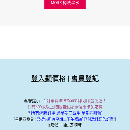
MORE 樽裝墨水
登入顯
價格 |
會員登記
溫馨提示
：1.
訂單買滿 HK$600 即可順豐免運！
仲有600蚊以上結賬自動顯示信用卡免咭費
2.
所有網購訂單 逢星期二截單 星期四發貨
[星期四發貨 :
只提供所有星期二下午3點前已付及確認的訂單!
]
3.發貨一律...寄順豐