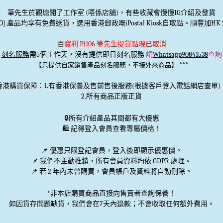
筆先生於觀塘開了工作室 (唔係店舖)，有些收藏會慢慢IG介紹及發貨
TO] 產品均享有免費送貨，選用香港郵政嘅iPostal Kiosk自取點。順豐加HK＄
百寶利 P1106 筆先生提貨點現已取消
刻名服務
需5個工作天，沒有提供即日刻名服務
請
Whatsapp90841538
查詢
***
【只提供自家銷售產品刻名服務，不接外來商品】
香港購買保障：1.有香港保養及售前售後服務(根據客戶登入電話網店查單)
2.所有商品正版正貨
🔒
所有介紹產品其間都有大優惠
🛍️ 記得登入會員查看專屬價格！
📌 優惠
只限登記會員
，登入後即顯示優惠價。
📌
我們不主動推銷
，所有會員資料均依 GDPR 處理。
📌 若 2 年內未曾購買，會員帳戶及資料將自動刪除。
*非本店購買商品直接向售賣者查詢保養！
如因貨存問題缺貨，我們會在7天內退款；不會收取任何額外費用。