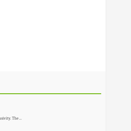
usivity. The
...