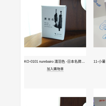
2-雨水 Rain Water - IWI 24節氣色澤鋼筆墨水-春季
KO-0101 nurebairo 濡羽色 -日本名牌京の音樽裝鋼筆墨水40ml 4573356130012
加入購物車