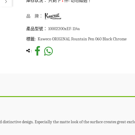
庫存狀況：
只剩下
1
件! 切勿錯過！
品 牌：
產品型號：
10002200xEF-114a
標籤:
Kaweco ORIGINAL Fountain Pen 060 Black Chrome
:
distinctive design. Especially the matte look of the surface creates great excl