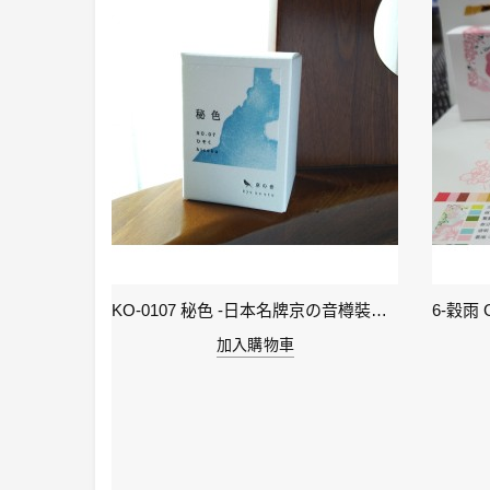
KI-0105 ( keage )蹴上之櫻襲 - 日本名牌京彩樽裝鋼筆墨水40ml
KO-0107 秘色 -日本名牌京の音樽裝鋼筆墨水 4573356130234 - 40ml
加入購物車