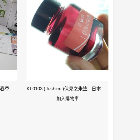
1-立春 Beginning of Spring IWI -春季-24節氣色澤鋼筆墨水
KI-0103 ( fushimi )伏見之朱塗 - 日本名牌京彩樽裝鋼筆墨水40ml
加入購物車