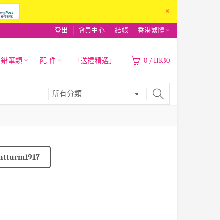
×
登出
會員中心
結帳
香港繁體
|鉛筆類
配 件
「送禮精選」
0
/
HK$0
htturm1917