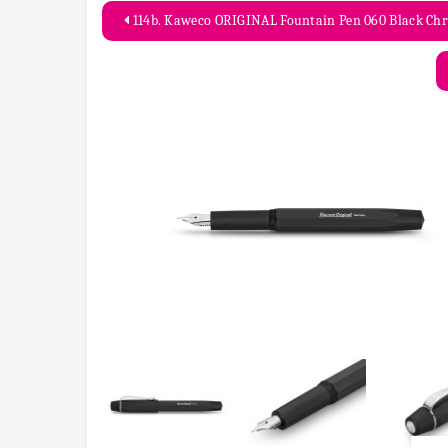
114b. Kaweco ORIGINAL Fountain Pen 06