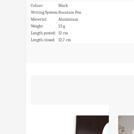
Colour:
Black
Writing System:
Fountain Pen
Material:
Aluminium
Weight:
23 g
Length posted:
12 cm
Length closed:
12,7 cm