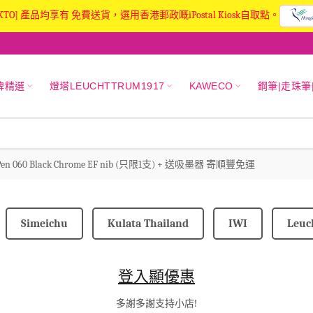
KTO] 產品均享有 免費送貨，選用香港郵政嘅iPostal Kiosk自取點。
牌精選
燈塔LEUCHTTRUM1917
KAWECO
鋼筆|走珠筆
ain Pen 060 Black Chrome EF nib (只限1支) + 送吸墨器 寄順豐免運
Simeichu
Kulata Thailand
IWI
Leuc
登入顯優惠
多謝多謝支持小店!