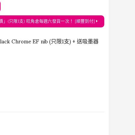
 EF nib 「震撼價」(只限1支) 旺角倉每週六發貨一次！ [順豐到付]
0 Black Chrome EF nib (只限1支) + 送吸墨器