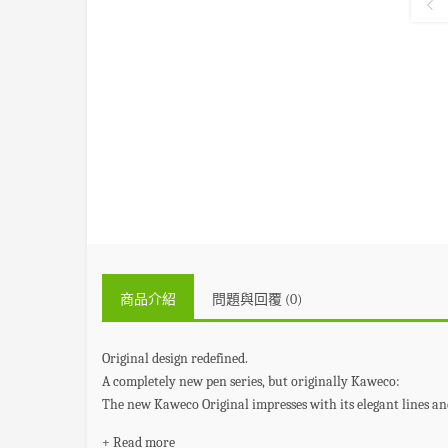
商品介紹
問題與回覆 (0)
Original design redefined.
A completely new pen series, but originally Kaweco:
The new Kaweco Original impresses with its elegant lines and 
+ Read more