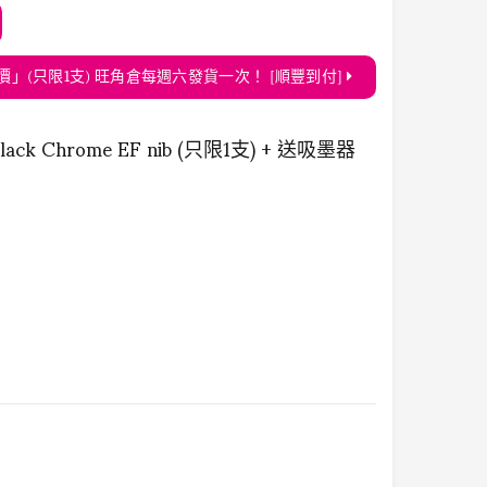
 EF nib 「震撼價」(只限1支) 旺角倉每週六發貨一次！ [順豐到付]
0 Black Chrome EF nib (只限1支) + 送吸墨器