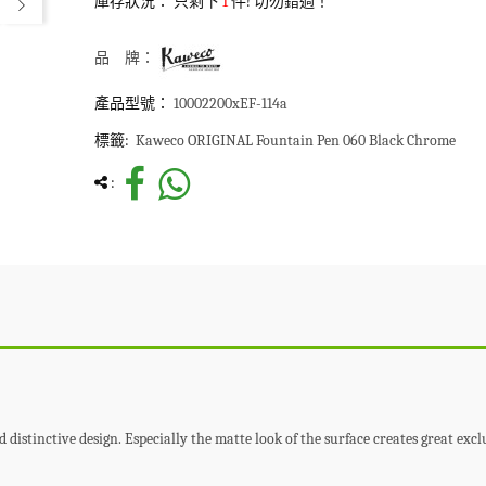
庫存狀況：
只剩下
1
件! 切勿錯過！
品 牌：
產品型號：
10002200xEF-114a
標籤:
Kaweco ORIGINAL Fountain Pen 060 Black Chrome
:
distinctive design. Especially the matte look of the surface creates great excl