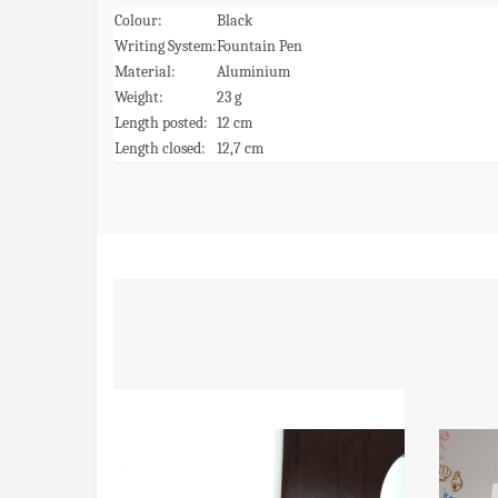
Colour:
Black
Writing System:
Fountain Pen
Material:
Aluminium
Weight:
23 g
Length posted:
12 cm
Length closed:
12,7 cm