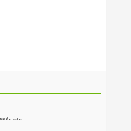
usivity. The
...