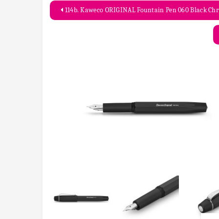
114b. Kaweco ORIGINAL Fountain Pen 06