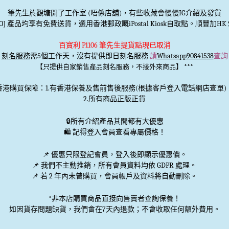
筆先生於觀塘開了工作室 (唔係店舖)，有些收藏會慢慢IG介紹及發貨
TO] 產品均享有免費送貨，選用香港郵政嘅iPostal Kiosk自取點。順豐加HK＄
百寶利 P1106 筆先生提貨點現已取消
刻名服務
需5個工作天，沒有提供即日刻名服務
請
Whatsapp90841538
查詢
***
【只提供自家銷售產品刻名服務，不接外來商品】
香港購買保障：1.有香港保養及售前售後服務(根據客戶登入電話網店查單)
2.所有商品正版正貨
🔒
所有介紹產品其間都有大優惠
🛍️ 記得登入會員查看專屬價格！
📌 優惠
只限登記會員
，登入後即顯示優惠價。
📌
我們不主動推銷
，所有會員資料均依 GDPR 處理。
📌 若 2 年內未曾購買，會員帳戶及資料將自動刪除。
*非本店購買商品直接向售賣者查詢保養！
如因貨存問題缺貨，我們會在7天內退款；不會收取任何額外費用。