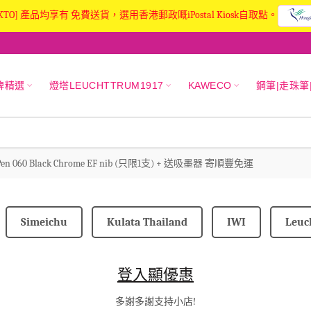
KTO] 產品均享有 免費送貨，選用香港郵政嘅iPostal Kiosk自取點。
牌精選
燈塔LEUCHTTRUM1917
KAWECO
鋼筆|走珠筆
ain Pen 060 Black Chrome EF nib (只限1支) + 送吸墨器 寄順豐免運
Simeichu
Kulata Thailand
IWI
Leuc
登入顯優惠
多謝多謝支持小店!