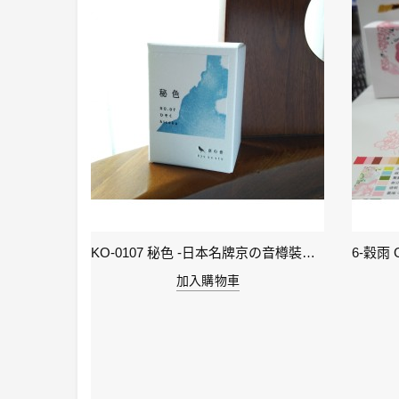
KI-0105 ( keage )蹴上之櫻襲 - 日本名牌京彩樽裝鋼筆墨水40ml
KO-0107 秘色 -日本名牌京の音樽裝鋼筆墨水 4573356130234 - 40ml
加入購物車