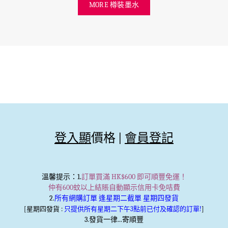
MORE 樽裝墨水
登入顯
價格 |
會員登記
溫馨提示
：1.
訂單買滿 HK$600 即可順豐免運！
仲有600蚊以上結賬自動顯示信用卡免咭費
2.
所有網購訂單 逢星期二截單 星期四發貨
[星期四發貨 :
只提供所有星期二下午3點前已付及確認的訂單!
]
3.發貨一律...寄順豐