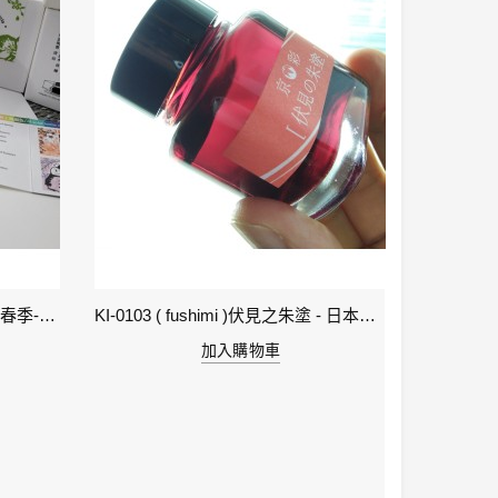
1-立春 Beginning of Spring IWI -春季-24節氣色澤鋼筆墨水
KI-0103 ( fushimi )伏見之朱塗 - 日本名牌京彩樽裝鋼筆墨水40ml
加入購物車