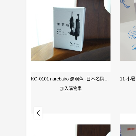
2-雨水 Rain Water - IWI 24節氣色澤鋼筆墨水-春季
KO-0101 nurebairo 濡羽色 -日本名牌京の音樽裝鋼筆墨水40ml 4573356130012
加入購物車