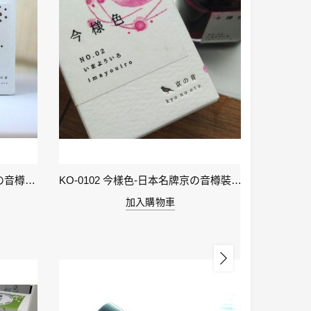
KO-0106 小豆色 – 日本名牌京の音樽裝鋼筆墨水40ml 4573356130159
KO-0102 今樣色-日本名牌京の音樽裝鋼筆墨水40ml 4573356130029
加入購物車