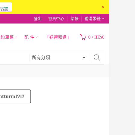
×
登出
會員中心
結帳
香港繁體
|鉛筆類
配 件
「送禮精選」
0
/
HK$0
htturm1917