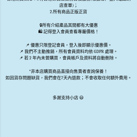
店查單)；
2.所有商品正版正貨
🔒
所有介紹產品其間都有大優惠
🛍️ 記得登入會員查看專屬價格！
📌 優惠
只限登記會員
，登入後即顯示優惠價。
📌
我們不主動推銷
，所有會員資料均依 GDPR 處理。
📌 若 2 年內未曾購買，會員帳戶及資料將自動刪除。
*非本店購買商品直接向售賣者查詢保養！
如因貨存問題缺貨，我們會在7天內退款；不會收取任何額外費用。
多謝支持小店 😃