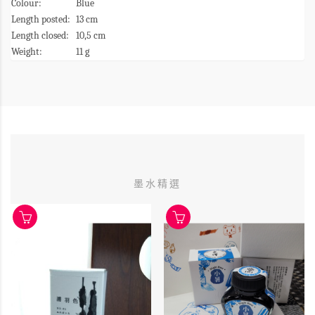
Colour:
Blue
Length posted:
13 cm
Length closed:
10,5 cm
Weight:
11 g
墨水精選