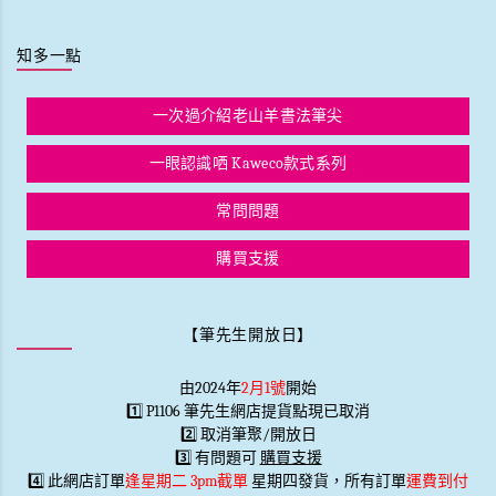
知多一點
一次過介紹老山羊書法筆尖
一眼認識哂 Kaweco款式系列
常問問題
購買支援
【筆先生開放日】
由2024年
2月1號
開始
1️⃣ P1106 筆先生網店提貨點現已取消
2️⃣ 取消筆聚/開放日
3️⃣ 有問題可
購買支援
4️⃣ 此網店訂單
逢星期二 3pm截單
星期四發貨，所有訂單
運費到付