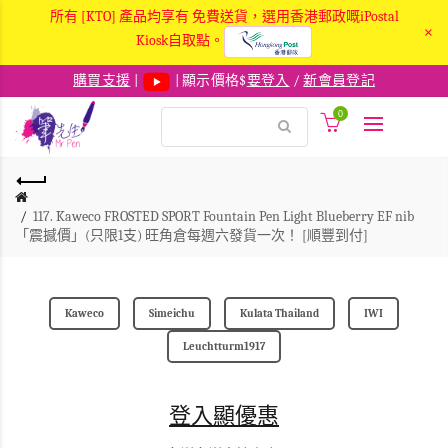
所有 [KTO] 產品均享有 免費送貨，選用香港郵政嘅iPostal
×
Kiosk自取點。
購買支援
|
| 顯示價格$
要登入
/
新會員登記
0
117. Kaweco FROSTED SPORT Fountain Pen Light Blueberry EF nib
「震撼價」(只限1支) 旺角倉每週六發貨一次！ [順豐到付]
Kaweco
Simeichu
Kulata Thailand
IWI
Leuchtturm1917
登入顯優惠