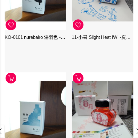
KO-0101 nurebairo 濡羽色 -日本名牌京の音樽裝鋼筆墨水40ml 4573356130012
11-小暑 Slight Heat IWI -夏季-24節氣色澤鋼筆墨水