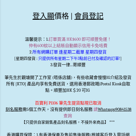
登入顯
價格 |
會員登記
溫馨提示
：1.
訂單買滿 HK$600 即可順豐免運！
仲有600蚊以上結賬自動顯示信用卡免咭費
2.
所有網購訂單 逢星期二截單 星期四發貨
[星期四發貨 :
只提供所有星期二下午3點前已付及確認的訂單!
]
3.發貨一律...寄順豐
筆先生於觀塘開了工作室 (唔係店舖)，有些收藏會慢慢IG介紹及發貨
所有 [KTO] 產品均享有免費送貨，選用香港郵政嘅iPostal Kiosk自取
點。順豐加HK＄20 可IG
百寶利 P1106 筆先生提貨點現已取消
刻名服務
需5個工作天，沒有提供即日刻名服務
請
Whatsapp90841538
查詢
***
【只提供自家銷售產品刻名服務，不接外來商品】
香港購買保障：1.有香港保養及售前售後服務(根據客戶登入電話網