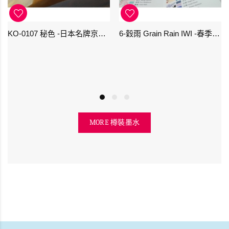
KO-0107 秘色 -日本名牌京の音樽裝鋼筆墨水 4573356130234 - 40ml
6-穀雨 Grain Rain IWI -春季-24節氣色澤鋼筆墨水
MORE 樽裝墨水