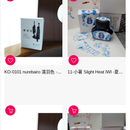
KO-0101 nurebairo 濡羽色 -日本名牌京の音樽裝鋼筆墨水40ml 4573356130012
11-小暑 Slight Heat IWI -夏季-24節氣色澤鋼筆墨水