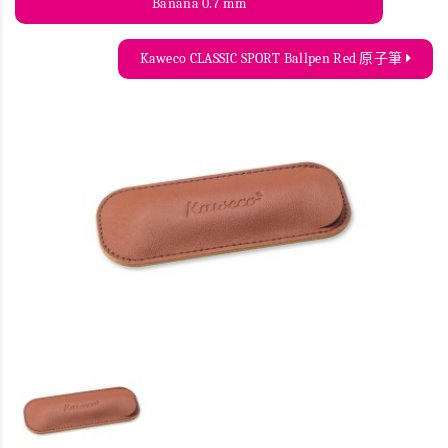
Banana 0.7 mm
Kaweco CLASSIC SPORT Ballpen Red 原子筆