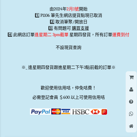
由2024年
2月1號
開始
1️⃣ P1106 筆先生網店提貨點現已取消
2️⃣ 取消筆聚/開放日
3️⃣ 有問題可
購買支援
4️⃣ 此網店訂單
逢星期二 3pm截單
星期四發貨，所有訂單
運費到付
不設現貨查詢
※
_
逢星期四發貨跟進星期二下午3點前截的訂單※
歡迎使用信用咭，仲免咭費！
必需登記會員 ＄600 以上可使用信用咭