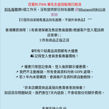
百寶利 P1106 筆先生提貨點現已取消
刻名服務
需5個工作天，沒有提供即日刻名服務
請
Whatsapp90841538
查詢
***
【只提供自家銷售產品刻名服務，不接外來商品】
香港購買保障：1.有香港保養及售前售後服務(根據客戶登入電話網
店查單)；
2.所有商品正版正貨
🔒
所有介紹產品其間都有大優惠
🛍️ 記得登入會員查看專屬價格！
📌 優惠
只限登記會員
，登入後即顯示優惠價。
📌
我們不主動推銷
，所有會員資料均依 GDPR 處理。
📌 若 2 年內未曾購買，會員帳戶及資料將自動刪除。
*非本店購買商品直接向售賣者查詢保養！
如因貨存問題缺貨，我們會在7天內退款；不會收取任何額外費用。
多謝支持小店 😃