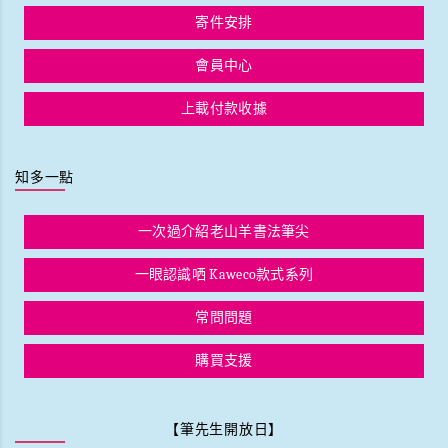
寄件安排
會員中心
上載付款收據
知多一點
一次過介紹老山羊書法筆尖
一眼認識哂 Kaweco款式系列
常問問題
購買支援
【筆先生開放日】