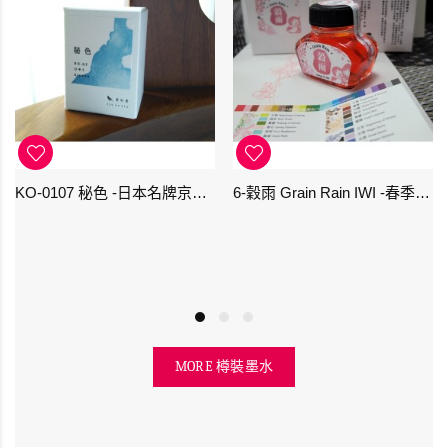
KO-0107 秘色 -日本名牌京の音樽裝鋼筆墨水 4573356130234 - 40ml
6-穀雨 Grain Rain IWI -春季-24節氣色澤鋼筆墨水
MORE 樽裝墨水