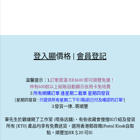
登入顯
價格 |
會員登記
溫馨提示
：1.
訂單買滿 HK$600 即可順豐免運！
仲有600蚊以上結賬自動顯示信用卡免咭費
2.
所有網購訂單 逢星期二截單 星期四發貨
[星期四發貨 :
只提供所有星期二下午3點前已付及確認的訂單!
]
3.發貨一律...寄順豐
筆先生於觀塘開了工作室 (唔係店舖)，有些收藏會慢慢IG介紹及發貨
所有 [KTO] 產品均享有免費送貨，選用香港郵政嘅iPostal Kiosk自取
點。順豐加HK＄20 可IG