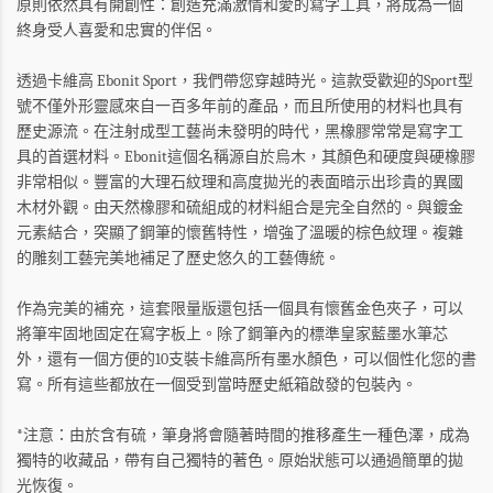
原則依然具有開創性：創造充滿激情和愛的寫字工具，將成為一個
終身受人喜愛和忠實的伴侶。
透過卡維高 Ebonit Sport，我們帶您穿越時光。這款受歡迎的Sport型
號不僅外形靈感來自一百多年前的產品，而且所使用的材料也具有
歷史源流。在注射成型工藝尚未發明的時代，黑橡膠常常是寫字工
具的首選材料。Ebonit這個名稱源自於烏木，其顏色和硬度與硬橡膠
非常相似。豐富的大理石紋理和高度拋光的表面暗示出珍貴的異國
木材外觀。由天然橡膠和硫組成的材料組合是完全自然的。與鍍金
元素結合，突顯了鋼筆的懷舊特性，增強了溫暖的棕色紋理。複雜
的雕刻工藝完美地補足了歷史悠久的工藝傳統。
作為完美的補充，這套限量版還包括一個具有懷舊金色夾子，可以
將筆牢固地固定在寫字板上。除了鋼筆內的標準皇家藍墨水筆芯
外，還有一個方便的10支裝卡維高所有墨水顏色，可以個性化您的書
寫。所有這些都放在一個受到當時歷史紙箱啟發的包裝內。
*注意：由於含有硫，筆身將會隨著時間的推移產生一種色澤，成為
獨特的收藏品，帶有自己獨特的著色。原始狀態可以通過簡單的拋
光恢復。