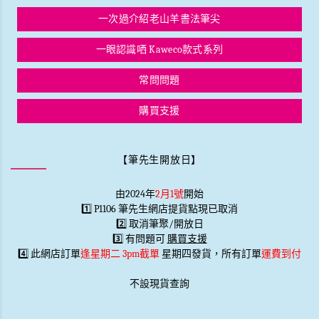
一次過介紹老山羊書法筆尖
一眼認識哂 Kaweco款式系列
常問問題
購買支援
【筆先生開放日】
由2024年
2月1號
開始
1️⃣ P1106 筆先生網店提貨點現已取消
2️⃣ 取消筆聚/開放日
3️⃣ 有問題可
購買支援
4️⃣ 此網店訂單
逢星期二 3pm截單
星期四發貨，所有訂單
運費到付
不設現貨查詢