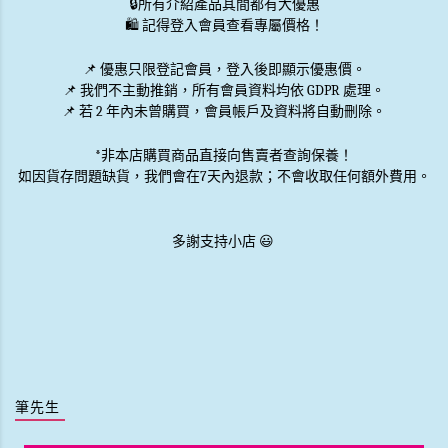
🔒
所有介紹產品其間都有大優惠
🛍️ 記得登入會員查看專屬價格！
📌 優惠
只限登記會員
，登入後即顯示優惠價。
📌
我們不主動推銷
，所有會員資料均依 GDPR 處理。
📌 若 2 年內未曾購買，會員帳戶及資料將自動刪除。
*非本店購買商品直接向售賣者查詢保養！
如因貨存問題缺貨，我們會在7天內退款；不會收取任何額外費用。
多謝支持小店 😃
筆先生