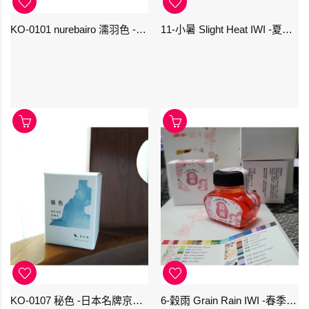
KO-0101 nurebairo 濡羽色 -日本名牌京の音樽裝鋼筆墨水40ml 4573356130012
11-小暑 Slight Heat IWI -夏季-24節氣色澤鋼筆墨水
KO-0107 秘色 -日本名牌京の音樽裝鋼筆墨水 4573356130234 - 40ml
6-穀雨 Grain Rain IWI -春季-24節氣色澤鋼筆墨水