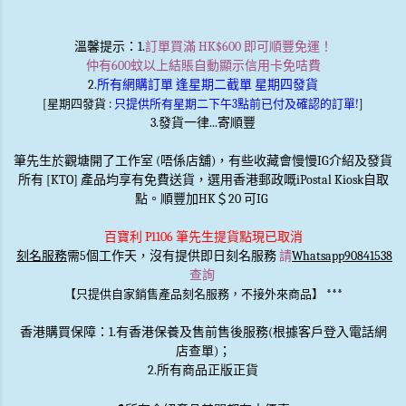
溫馨提示
：1.
訂單買滿 HK$600 即可順豐免運！
仲有600蚊以上結賬自動顯示信用卡免咭費
2.
所有網購訂單 逢星期二截單 星期四發貨
[星期四發貨 :
只提供所有星期二下午3點前已付及確認的訂單!
]
3.發貨一律...寄順豐
筆先生於觀塘開了工作室 (唔係店舖)，有些收藏會慢慢IG介紹及發貨
所有 [KTO] 產品均享有免費送貨，選用香港郵政嘅iPostal Kiosk自取
點。順豐加HK＄20 可IG
百寶利 P1106 筆先生提貨點現已取消
刻名服務
需5個工作天，沒有提供即日刻名服務
請
Whatsapp90841538
查詢
***
【只提供自家銷售產品刻名服務，不接外來商品】
香港購買保障：1.有香港保養及售前售後服務(根據客戶登入電話網
店查單)；
2.所有商品正版正貨