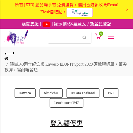
所有 [KTO] 產品均享有 免費送貨，選用香港郵政嘅iPostal
×
Kiosk自取點。
購買支援
|
| 顯示價格$
要登入
/
新會員登記
0
限量140週年紀念版 Kaweco EBONIT Sport 2023 硬橡膠鋼筆，筆尖
軟彈，寫耐唔會攰
Kaweco
Simeichu
Kulata Thailand
IWI
Leuchtturm1917
登入顯優惠