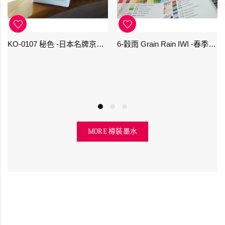
KO-0107 秘色 -日本名牌京の音樽裝鋼筆墨水 4573356130234 - 40ml
6-穀雨 Grain Rain IWI -春季-24節氣色澤鋼筆墨水
MORE 樽裝墨水