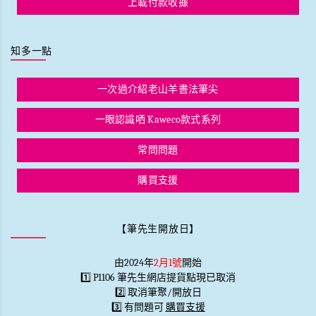
上載付款收據
知多一點
一次過介紹老山羊書法筆尖
一眼認識哂 Kaweco款式系列
常問問題
購買支援
【筆先生開放日】
由2024年
2月1號
開始
1️⃣ P1106 筆先生網店提貨點現已取消
2️⃣ 取消筆聚/開放日
3️⃣ 有問題可
購買支援