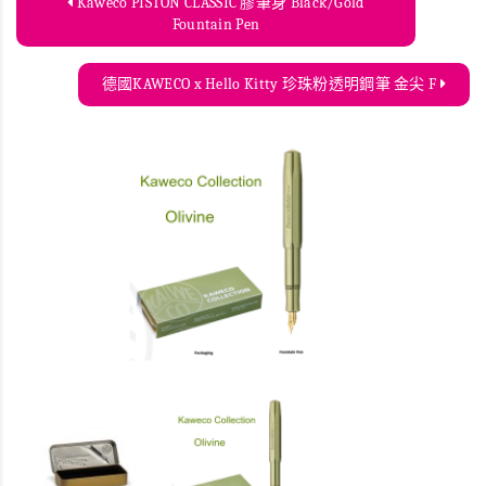
Kaweco PISTON CLASSIC 膠筆身 Black/Gold
Fountain Pen
德國KAWECO x Hello Kitty 珍珠粉透明鋼筆 金尖 F