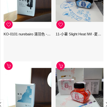
KO-0101 nurebairo 濡羽色 -日本名牌京の音樽裝鋼筆墨水40ml 4573356130012
11-小暑 Slight Heat IWI -夏季-24節氣色澤鋼筆墨水