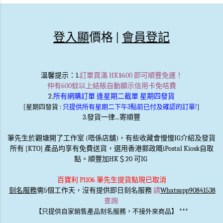
登入顯
價格 |
會員登記
溫馨提示
：1.
訂單買滿 HK$600 即可順豐免運！
仲有600蚊以上結賬自動顯示信用卡免咭費
2.
所有網購訂單 逢星期二截單 星期四發貨
[星期四發貨 :
只提供所有星期二下午3點前已付及確認的訂單!
]
3.發貨一律...寄順豐
筆先生於觀塘開了工作室 (唔係店舖)，有些收藏會慢慢IG介紹及發貨
所有 [KTO] 產品均享有免費送貨，選用香港郵政嘅iPostal Kiosk自取
點。順豐加HK＄20 可IG
百寶利 P1106 筆先生提貨點現已取消
刻名服務
需5個工作天，沒有提供即日刻名服務
請
Whatsapp90841538
查詢
***
【只提供自家銷售產品刻名服務，不接外來商品】