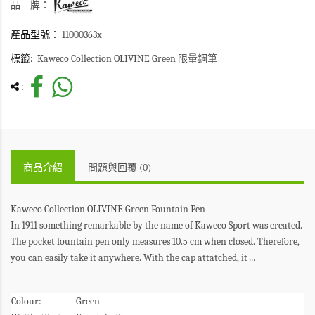
品 牌：
產品型號：
11000363x
標籤:
Kaweco Collection OLIVINE Green 限量鋼筆
:
商品介紹
問題與回覆 (0)
Kaweco Collection OLIVINE Green Fountain Pen
In 1911 something remarkable by the name of Kaweco Sport was created.
The pocket fountain pen only measures 10.5 cm when closed. Therefore,
you can easily take it anywhere. With the cap attatched, it
...
Colour:
Green