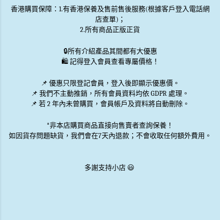
香港購買保障：1.有香港保養及售前售後服務(根據客戶登入電話網
店查單)；
2.所有商品正版正貨
🔒
所有介紹產品其間都有大優惠
🛍️ 記得登入會員查看專屬價格！
📌 優惠
只限登記會員
，登入後即顯示優惠價。
📌
我們不主動推銷
，所有會員資料均依 GDPR 處理。
📌 若 2 年內未曾購買，會員帳戶及資料將自動刪除。
*非本店購買商品直接向售賣者查詢保養！
如因貨存問題缺貨，我們會在7天內退款；不會收取任何額外費用。
多謝支持小店 😃