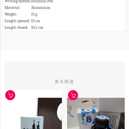
Writing System:
Fountain Pen
Material:
Aluminium
Weight:
21 g
Length opened:
13 cm
Length closed:
10,5 cm
墨水精選