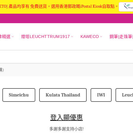
KTO] 產品均享有 免費送貨，選用香港郵政嘅iPostal Kiosk自取點。
牌精選
燈塔LEUCHTTRUM1917
KAWECO
鋼筆|走珠筆
購)
Simeichu
Kulata Thailand
IWI
Leuc
登入顯優惠
多謝多謝支持小店!