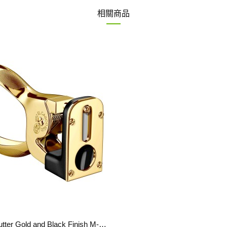
相關商品
Cigar Cutter Gold and Black Finish M-765LN (訂購)