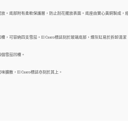
放。底部附有柔軟保護層，防止刮花擺放表面。底座由實心黃銅製成，經
，可容納四支雪茄。El Casco標誌刻於玻璃底部，煙灰缸易於拆卸清
四個雪茄凹槽。
散，El Casco標誌亦刻於其上。