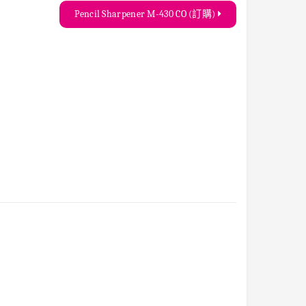
Pencil Sharpener M-430 CO (訂購)