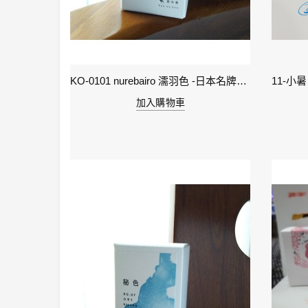
2-雨水 Rain Water - IWI 24節氣色澤鋼筆墨水-春季
KO-0101 nurebairo 濡羽色 -日本名牌京の音樽裝鋼筆墨水40ml 4573356130012
加入購物車