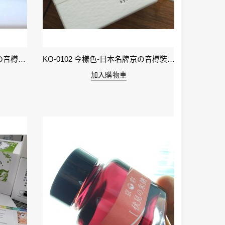
KO-0106 小豆色 – 日本名牌京の音樽裝鋼筆墨水40ml 4573356130159
KO-0102 今樣色-日本名牌京の音樽裝鋼筆墨水40ml 4573356130029
加入購物車