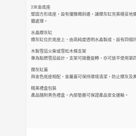
23K金底座
堅固方形底座，設有優雅嘅斜邊，讓煙灰缸完美穩妥地擺
鍍處理。
水晶煙灰缸
煙灰缸位於底座上，由高純度透明水晶製成，設有四個凹槽
木製雪茄火柴或雪松木條支架
專為點燃雪茄設計，支架可摺疊旋轉，亦可放平使用第
煙灰缸蓋
與金色底座相配，金屬蓋可保持環境清潔，防止煙灰及異味擴
精美禮盒包裝
產品隨附黑色禮盒，內部墊層可保證產品安全運輸。