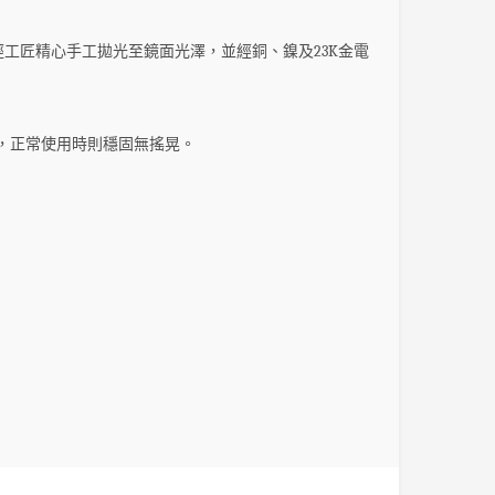
工匠精心手工拋光至鏡面光澤，並經銅、鎳及23K金電
潔，正常使用時則穩固無搖晃。