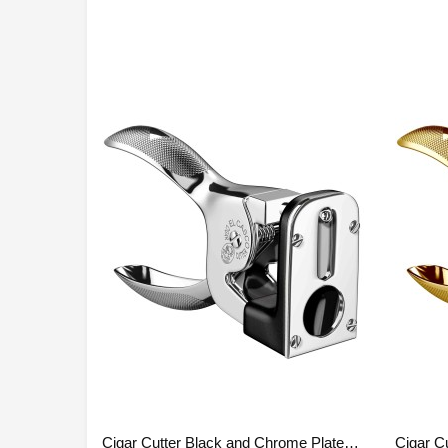
Cigar Cutter Black and Chrome Plated Finish M-765CN (訂購)