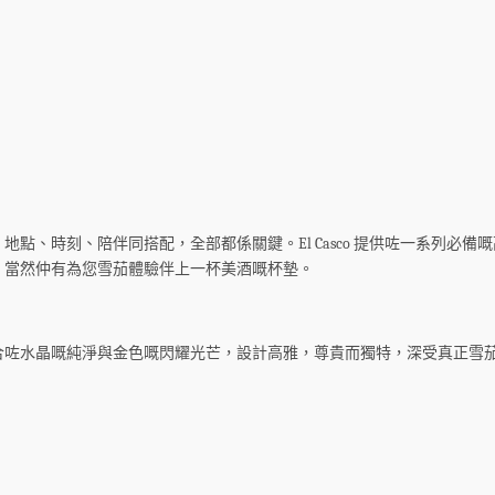
點、時刻、陪伴同搭配，全部都係關鍵。El Casco 提供咗一系列必
，當然仲有為您雪茄體驗伴上一杯美酒嘅杯墊。
合咗水晶嘅純淨與金色嘅閃耀光芒，設計高雅，尊貴而獨特，深受真正雪