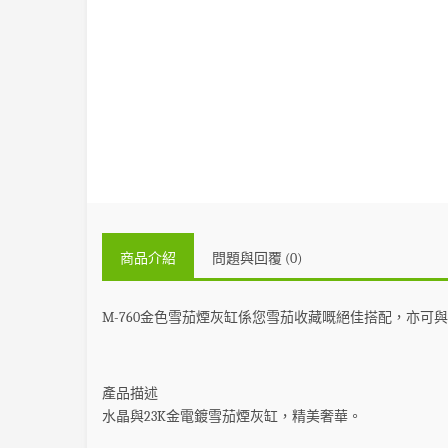
商品介紹
問題與回覆 (0)
M-760金色雪茄煙灰缸
係您雪茄收藏嘅絕佳搭配，亦可與
產品描述
水晶與23K金電鍍雪茄煙灰缸，精美奢華。