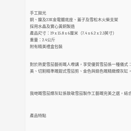
手工拋光
銅、鎳及23K金電鍍底座、蓋子及雪松木火柴支架
採用水晶及實心黃銅製造
產品尺寸：19 x 15.8 x 6厘米（7.4 x 6.2 x 2.3英寸）
重量：2.4公斤
附有精美禮盒包裝
對於熱愛雪茄藝術嘅人嚟講，享受優質雪茄係一種儀式：地
美、切割精準嘅鉗式雪茄剪、金色與鉻色嘅精緻煙灰缸
我哋嘅雪茄煙灰缸係致敬雪茄製作工藝嘅完美之選，結
產品特點