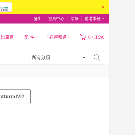
×
登出
會員中心
結帳
香港繁體
|鉛筆類
配 件
「送禮精選」
0
/
HK$0
htturm1917