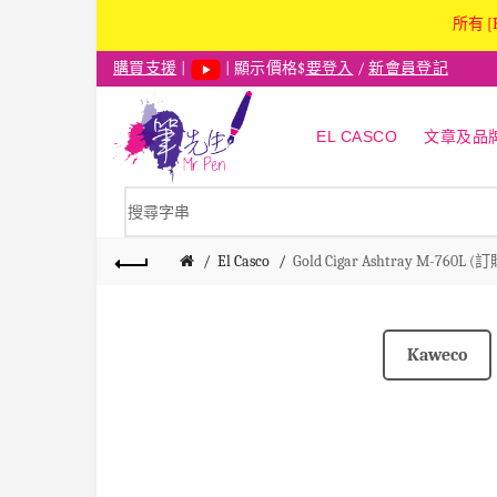
所有 [
購買支援
|
| 顯示價格$
要登入
/
新會員登記
EL CASCO
文章及品
El Casco
Gold Cigar Ashtray M-760L (訂
Kaweco