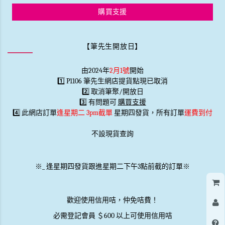
購買支援
【筆先生開放日】
由2024年
2月1號
開始
1️⃣ P1106 筆先生網店提貨點現已取消
2️⃣ 取消筆聚/開放日
3️⃣ 有問題可
購買支援
4️⃣ 此網店訂單
逢星期二 3pm截單
星期四發貨，所有訂單
運費到付
不設現貨查詢
※
_
逢星期四發貨跟進星期二下午3點前截的訂單※
歡迎使用信用咭，仲免咭費！
必需登記會員 ＄600 以上可使用信用咭