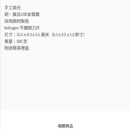
手工拋光
銅、鎳及23K金電鍍
採用鋼材製造
Solingen 不鏽鋼刀片
尺寸：15.5 x 8.3 x 3.5 厘米（6.1 x 3.2 x 1.3 英寸）
重量：330 克
附送精美禮盒
相關商品