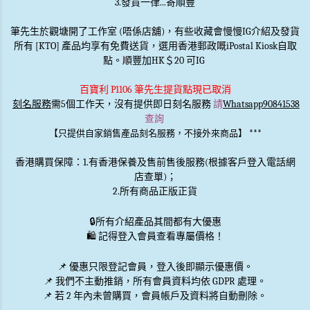
3.發貨一律...寄順豐
筆先生於觀塘開了工作室 (唔係店舖)，有些收藏會慢慢IG介紹及發貨
所有 [KTO] 產品均享有免費送貨，選用香港郵政嘅iPostal Kiosk自取
點。順豐加HK＄20 可IG
百寶利 P1106 筆先生提貨點現已取消
刻名服務
需5個工作天，沒有提供即日刻名服務
請
Whatsapp90841538
查詢
***
【只提供自家銷售產品刻名服務，不接外來商品】
香港購買保障：1.有香港保養及售前售後服務(根據客戶登入電話網
店查單)；
2.所有商品正版正貨
🔒
所有介紹產品其間都有大優惠
🛍️ 記得登入會員查看專屬價格！
📌 優惠
只限登記會員
，登入後即顯示優惠價。
📌
我們不主動推銷
，所有會員資料均依 GDPR 處理。
📌 若 2 年內未曾購買，會員帳戶及資料將自動刪除。