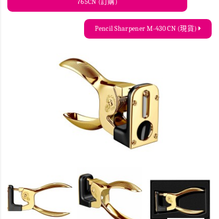
765CN (訂購)
Pencil Sharpener M-430 CN (現貨)