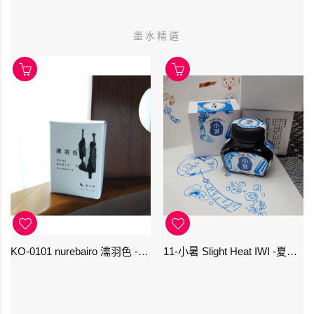
墨水精選
KO-0101 nurebairo 濡羽色 -日本名牌京の音樽裝鋼筆墨水40ml 4573356130012
11-小暑 Slight Heat IWI -夏季-24節氣色澤鋼筆墨水