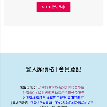
MORE 樽裝墨水
登入顯
價格 |
會員登記
溫馨提示
：1.
訂單買滿 HK$600 即可順豐免運！
仲有600蚊以上結賬自動顯示信用卡免咭費
2.
所有網購訂單 逢星期二截單 星期四發貨
[星期四發貨 :
只提供所有星期二下午3點前已付及確認的訂單!
]