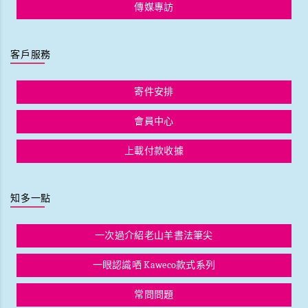
傳媒專訪
客戶服務
寄件安排
會員中心
上載付款收據
知多一點
一次過介紹老山羊書法筆尖
一眼認識哂 Kaweco款式系列
常問問題