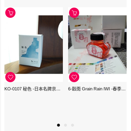
KO-0107 秘色 -日本名牌京の音樽裝鋼筆墨水 4573356130234 - 40ml
6-穀雨 Grain Rain IWI -春季-24節氣色澤鋼筆墨水