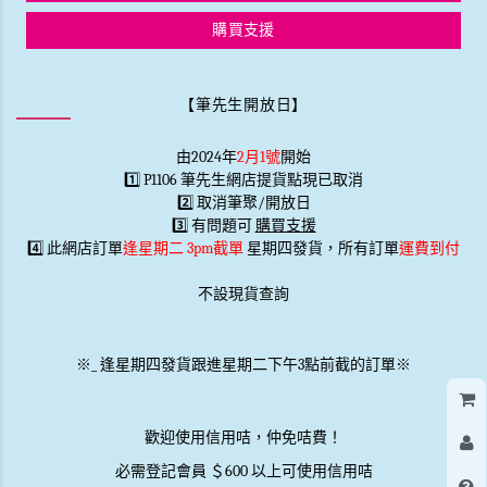
購買支援
【筆先生開放日】
由2024年
2月1號
開始
1️⃣ P1106 筆先生網店提貨點現已取消
2️⃣ 取消筆聚/開放日
3️⃣ 有問題可
購買支援
4️⃣ 此網店訂單
逢星期二 3pm截單
星期四發貨，所有訂單
運費到付
不設現貨查詢
※
_
逢星期四發貨跟進星期二下午3點前截的訂單※
歡迎使用信用咭，仲免咭費！
必需登記會員 ＄600 以上可使用信用咭