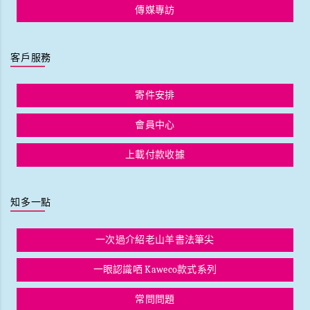
傳媒專訪
客戶服務
寄件安排
會員中心
上載付款收據
知多一點
一次過介紹老山羊書法筆尖
一眼認識哂 Kaweco款式系列
常問問題