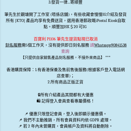
3.發貨一律...寄順豐
筆先生於觀塘開了工作室 (唔係店舖)，有些收藏會慢慢IG介紹及發貨
所有 [KTO] 產品均享有免費送貨，選用香港郵政嘅iPostal Kiosk自取
點。順豐加HK＄20 可IG
百寶利 P1106 筆先生提貨點現已取消
刻名服務
需5個工作天，沒有提供即日刻名服務
請
Whatsapp90841538
查詢
***
【只提供自家銷售產品刻名服務，不接外來商品】
香港購買保障：1.有香港保養及售前售後服務(根據客戶登入電話網
店查單)；
2.所有商品正版正貨
🔒
所有介紹產品其間都有大優惠
🛍️ 記得登入會員查看專屬價格！
📌 優惠
只限登記會員
，登入後即顯示優惠價。
📌
我們不主動推銷
，所有會員資料均依 GDPR 處理。
📌 若 2 年內未曾購買，會員帳戶及資料將自動刪除。