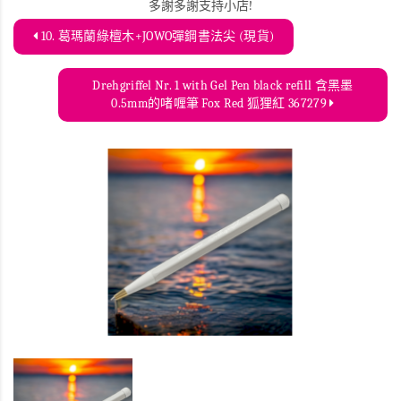
多謝多謝支持小店!
10. 葛瑪蘭綠檀木+JOWO彈鋼書法尖 (現貨)
Drehgriffel Nr. 1 with Gel Pen black refill 含黑墨
0.5mm的啫喱筆 Fox Red 狐狸紅 367279