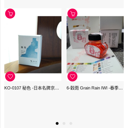
KO-0107 秘色 -日本名牌京の音樽裝鋼筆墨水 4573356130234 - 40ml
6-穀雨 Grain Rain IWI -春季-24節氣色澤鋼筆墨水