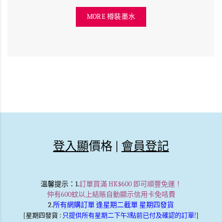
MORE 樽裝墨水
登入顯
價格 |
會員登記
溫馨提示
：1.
訂單買滿 HK$600 即可順豐免運！
仲有600蚊以上結賬自動顯示信用卡免咭費
2.
所有網購訂單 逢星期二截單 星期四發貨
[星期四發貨 :
只提供所有星期二下午3點前已付及確認的訂單!
]