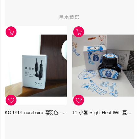
墨水精選
KO-0101 nurebairo 濡羽色 -日本名牌京の音樽裝鋼筆墨水40ml 4573356130012
11-小暑 Slight Heat IWI -夏季-24節氣色澤鋼筆墨水