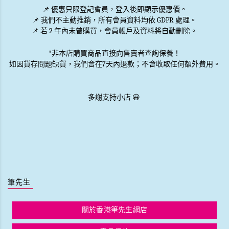
📌 優惠
只限登記會員
，登入後即顯示優惠價。
📌
我們不主動推銷
，所有會員資料均依 GDPR 處理。
📌 若 2 年內未曾購買，會員帳戶及資料將自動刪除。
*非本店購買商品直接向售賣者查詢保養！
如因貨存問題缺貨，我們會在7天內退款；不會收取任何額外費用。
多謝支持小店 😃
筆先生
關於香港筆先生網店