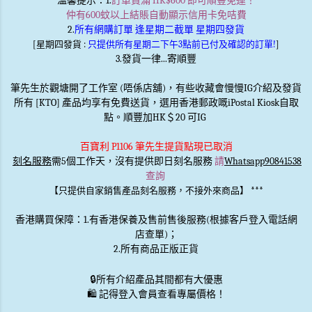
溫馨提示
：1.
訂單買滿 HK$600 即可順豐免運！
仲有600蚊以上結賬自動顯示信用卡免咭費
2.
所有網購訂單 逢星期二截單 星期四發貨
[星期四發貨 :
只提供所有星期二下午3點前已付及確認的訂單!
]
3.發貨一律...寄順豐
筆先生於觀塘開了工作室 (唔係店舖)，有些收藏會慢慢IG介紹及發貨
所有 [KTO] 產品均享有免費送貨，選用香港郵政嘅iPostal Kiosk自取
點。順豐加HK＄20 可IG
百寶利 P1106 筆先生提貨點現已取消
刻名服務
需5個工作天，沒有提供即日刻名服務
請
Whatsapp90841538
查詢
***
【只提供自家銷售產品刻名服務，不接外來商品】
香港購買保障：1.有香港保養及售前售後服務(根據客戶登入電話網
店查單)；
2.所有商品正版正貨
🔒
所有介紹產品其間都有大優惠
🛍️ 記得登入會員查看專屬價格！