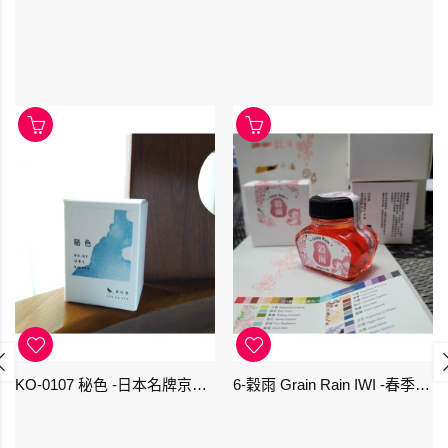
KO-0107 秘色 -日本名牌京の音樽裝鋼筆墨水 4573356130234 - 40ml
6-穀雨 Grain Rain IWI -春季-24節氣色澤鋼筆墨水