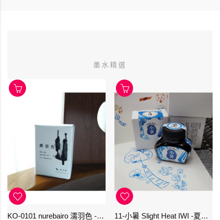
墨水精選
KO-0101 nurebairo 濡羽色 -日本名牌京の音樽裝鋼筆墨水40ml 4573356130012
11-小暑 Slight Heat IWI -夏季-24節氣色澤鋼筆墨水