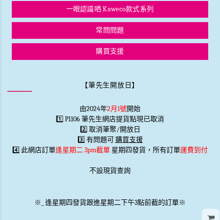
一眼認識哂 Kaweco款式系列
常問問題
購買支援
【筆先生開放日】
由2024年
2月1號
開始
1️⃣ P1106 筆先生網店提貨點現已取消
2️⃣ 取消筆聚/開放日
3️⃣ 有問題可
購買支援
4️⃣ 此網店訂單
逢星期二 3pm截單
星期四發貨，所有訂單
運費到付
不設現貨查詢
※
_
逢星期四發貨跟進星期二下午3點前截的訂單※