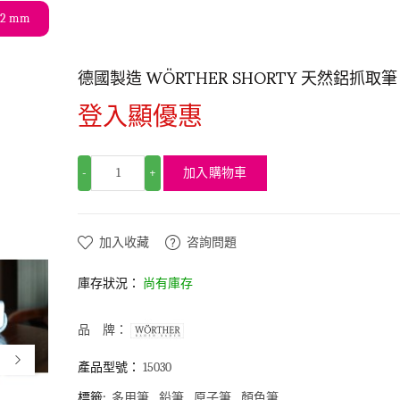
.2 mm
德國製造 WÖRTHER SHORTY 天然鋁抓取
登入顯優惠
加入購物車
-
+
加入收藏
咨詢問題
庫存狀況：
尚有庫存
品 牌：
產品型號：
15030
標籤:
多用筆
鉛筆
原子筆
顏色筆