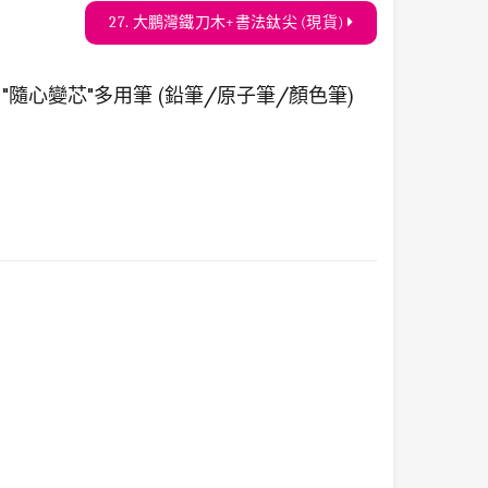
27. 大鵬灣鐵刀木+書法鈦尖 (現貨)
筆 "隨心變芯"多用筆 (鉛筆/原子筆/顏色筆)