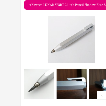
Kaweco LUNAR SPORT Clutch Pencil Shadow Blue 3