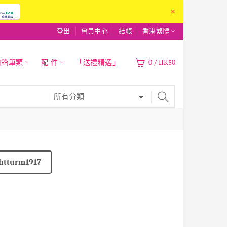
×
登出
會員中心
結帳
香港繁體
|鉛筆類
配 件
「送禮精選」
0
/
HK$0
htturm1917