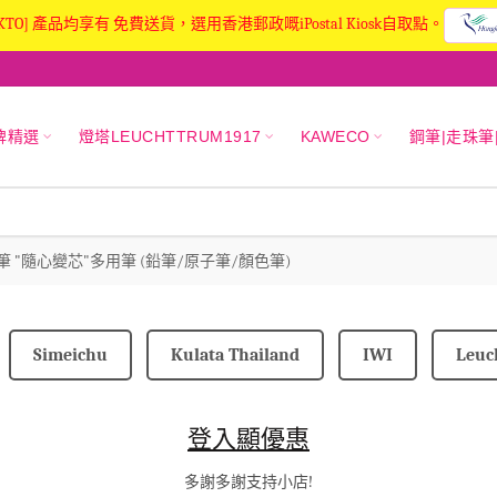
KTO] 產品均享有 免費送貨，選用香港郵政嘅iPostal Kiosk自取點。
牌精選
燈塔LEUCHTTRUM1917
KAWECO
鋼筆|走珠筆
取筆 "隨心變芯"多用筆 (鉛筆/原子筆/顏色筆)
Simeichu
Kulata Thailand
IWI
Leuc
登入顯優惠
多謝多謝支持小店!