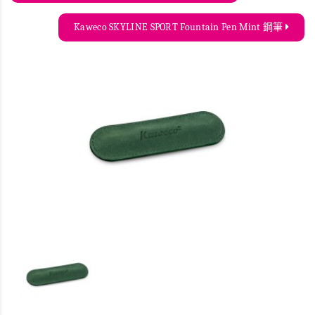
Kaweco SKYLINE SPORT Fountain Pen Mint 鋼筆