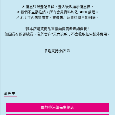
📌 優惠
只限登記會員
，登入後即顯示優惠價。
📌
我們不主動推銷
，所有會員資料均依 GDPR 處理。
📌 若 2 年內未曾購買，會員帳戶及資料將自動刪除。
*非本店購買商品直接向售賣者查詢保養！
如因貨存問題缺貨，我們會在7天內退款；不會收取任何額外費用。
多謝支持小店 😃
筆先生
關於香港筆先生網店