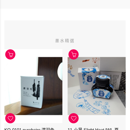
墨水精選
KO-0101 nurebairo 濡羽色 -日本名牌京の音樽裝鋼筆墨水40ml 4573356130012
11-小暑 Slight Heat IWI -夏季-24節氣色澤鋼筆墨水