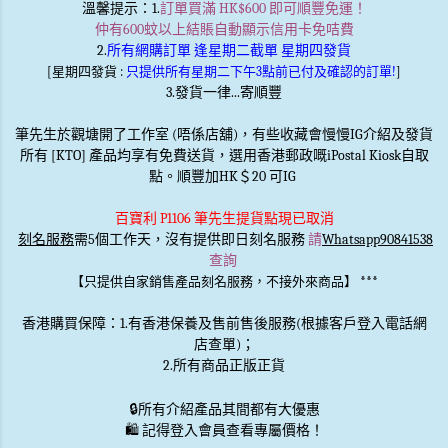
溫馨提示
：1.
訂單買滿 HK$600 即可順豐免運！
仲有600蚊以上結賬自動顯示信用卡免咭費
2.
所有網購訂單 逢星期二截單 星期四發貨
[星期四發貨 :
只提供所有星期二下午3點前已付及確認的訂單!
]
3.發貨一律...寄順豐
筆先生於觀塘開了工作室 (唔係店舖)，有些收藏會慢慢IG介紹及發貨
所有 [KTO] 產品均享有免費送貨，選用香港郵政嘅iPostal Kiosk自取
點。順豐加HK＄20 可IG
百寶利 P1106 筆先生提貨點現已取消
刻名服務
需5個工作天，沒有提供即日刻名服務
請
Whatsapp90841538
查詢
***
【只提供自家銷售產品刻名服務，不接外來商品】
香港購買保障：1.有香港保養及售前售後服務(根據客戶登入電話網
店查單)；
2.所有商品正版正貨
🔒
所有介紹產品其間都有大優惠
🛍️ 記得登入會員查看專屬價格！