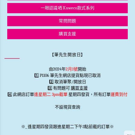
一眼認識哂 Kaweco款式系列
常問問題
購買支援
【筆先生開放日】
由2024年
2月1號
開始
1️⃣ P1106 筆先生網店提貨點現已取消
2️⃣ 取消筆聚/開放日
3️⃣ 有問題可
購買支援
4️⃣ 此網店訂單
逢星期二 3pm截單
星期四發貨，所有訂單
運費到付
不設現貨查詢
※
_
逢星期四發貨跟進星期二下午3點前截的訂單※