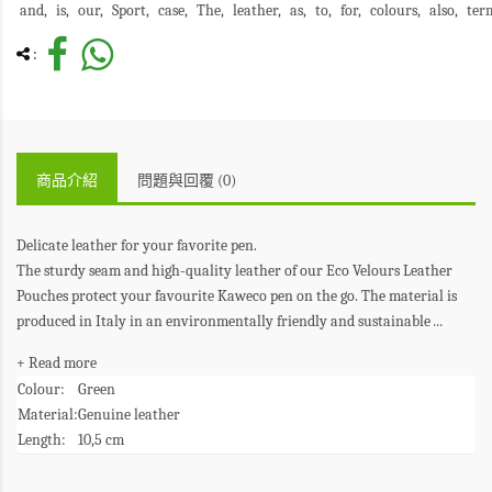
and
is
our
Sport
case
The
leather
as
to
for
colours
also
ter
:
商品介紹
問題與回覆 (0)
Delicate leather for your favorite pen.
The sturdy seam and high-quality leather of our Eco Velours Leather
Pouches protect your favourite Kaweco pen on the go. The material is
produced in Italy in an environmentally friendly and sustainable
...
+ Read more
Colour:
Green
Material:
Genuine leather
Length:
10,5 cm