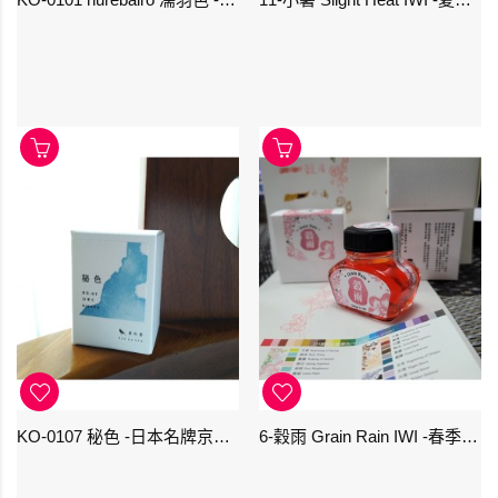
KO-0107 秘色 -日本名牌京の音樽裝鋼筆墨水 4573356130234 - 40ml
6-穀雨 Grain Rain IWI -春季-24節氣色澤鋼筆墨水