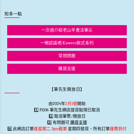
知多一點
一次過介紹老山羊書法筆尖
一眼認識哂 Kaweco款式系列
常問問題
購買支援
【筆先生開放日】
由2024年
2月1號
開始
1️⃣ P1106 筆先生網店提貨點現已取消
2️⃣ 取消筆聚/開放日
3️⃣ 有問題可
購買支援
4️⃣ 此網店訂單
逢星期二 3pm截單
星期四發貨，所有訂單
運費到付