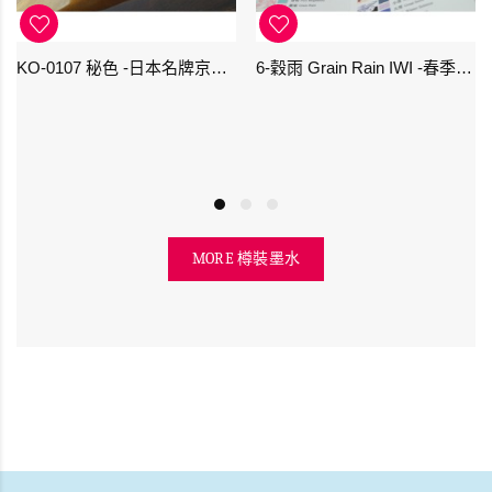
KO-0107 秘色 -日本名牌京の音樽裝鋼筆墨水 4573356130234 - 40ml
6-穀雨 Grain Rain IWI -春季-24節氣色澤鋼筆墨水
MORE 樽裝墨水