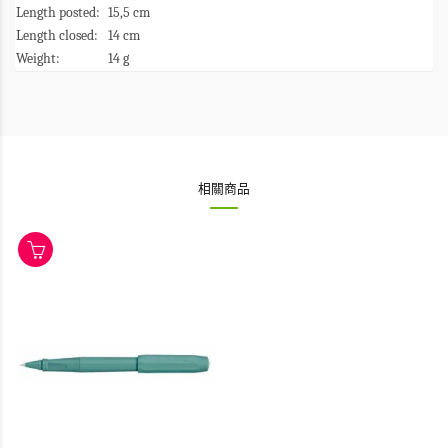
Length posted:
15,5 cm
Length closed:
14 cm
Weight:
14 g
相關商品