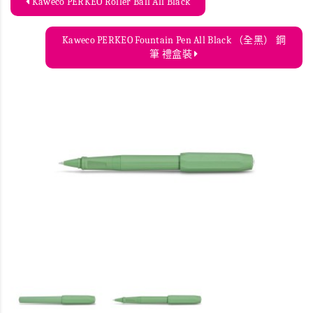
Kaweco PERKEO Roller Ball All Black
Kaweco PERKEO Fountain Pen All Black （全黑） 鋼
筆 禮盒裝