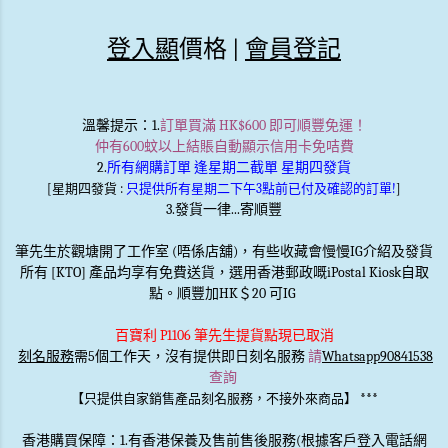
登入顯
價格 |
會員登記
溫馨提示
：1.
訂單買滿 HK$600 即可順豐免運！
仲有600蚊以上結賬自動顯示信用卡免咭費
2.
所有網購訂單 逢星期二截單 星期四發貨
[星期四發貨 :
只提供所有星期二下午3點前已付及確認的訂單!
]
3.發貨一律...寄順豐
筆先生於觀塘開了工作室 (唔係店舖)，有些收藏會慢慢IG介紹及發貨
所有 [KTO] 產品均享有免費送貨，選用香港郵政嘅iPostal Kiosk自取
點。順豐加HK＄20 可IG
百寶利 P1106 筆先生提貨點現已取消
刻名服務
需5個工作天，沒有提供即日刻名服務
請
Whatsapp90841538
查詢
***
【只提供自家銷售產品刻名服務，不接外來商品】
香港購買保障：1.有香港保養及售前售後服務(根據客戶登入電話網