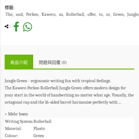
標籤:
The
and
Perkeo
Kaweco
as
Rollerball
offer
to
or
Green
Jungle
:
商品介紹
問題與回覆 (0)
Jungle Green - ergonomic writing fun with tropical feelings.
The Kaweco Perkeo Rollerball Jungle Green offers modern design for
your start in the world of handwriting no matter what age. Visually, the
octagonal cap and the 16-sided barrel harmonise perfectly with
...
+ Mehr lesen
Writing System:
Rollerball
Material:
Plastic
Colour:
Green