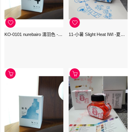
KO-0101 nurebairo 濡羽色 -日本名牌京の音樽裝鋼筆墨水40ml 4573356130012
11-小暑 Slight Heat IWI -夏季-24節氣色澤鋼筆墨水