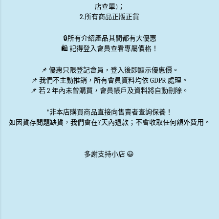
店查單)；
2.所有商品正版正貨
🔒
所有介紹產品其間都有大優惠
🛍️ 記得登入會員查看專屬價格！
📌 優惠
只限登記會員
，登入後即顯示優惠價。
📌
我們不主動推銷
，所有會員資料均依 GDPR 處理。
📌 若 2 年內未曾購買，會員帳戶及資料將自動刪除。
*非本店購買商品直接向售賣者查詢保養！
如因貨存問題缺貨，我們會在7天內退款；不會收取任何額外費用。
多謝支持小店 😃