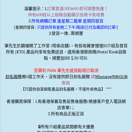
溫馨提示
：1.
訂單買滿 HK$600 即可順豐免運！
仲有600蚊以上結賬自動顯示信用卡免咭費
2.
所有網購訂單 逢星期二截單 星期四發貨
[星期四發貨 :
只提供所有星期二下午3點前已付及確認的訂單!
]
3.發貨一律...寄順豐
筆先生於觀塘開了工作室 (唔係店舖)，有些收藏會慢慢IG介紹及發貨
所有 [KTO] 產品均享有免費送貨，選用香港郵政嘅iPostal Kiosk自取
點。順豐加HK＄20 可IG
百寶利 P1106 筆先生提貨點現已取消
刻名服務
需5個工作天，沒有提供即日刻名服務
請
Whatsapp90841538
查詢
***
【只提供自家銷售產品刻名服務，不接外來商品】
香港購買保障：1.有香港保養及售前售後服務(根據客戶登入電話網
店查單)；
2.所有商品正版正貨
🔒
所有介紹產品其間都有大優惠