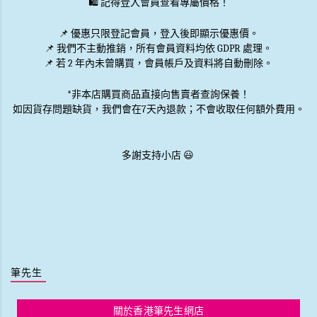
🛍️ 記得登入會員查看專屬價格！
📌 優惠
只限登記會員
，登入後即顯示優惠價。
📌
我們不主動推銷
，所有會員資料均依 GDPR 處理。
📌 若 2 年內未曾購買，會員帳戶及資料將自動刪除。
*非本店購買商品直接向售賣者查詢保養！
如因貨存問題缺貨，我們會在7天內退款；不會收取任何額外費用。
多謝支持小店 😃
筆先生
關於香港筆先生網店