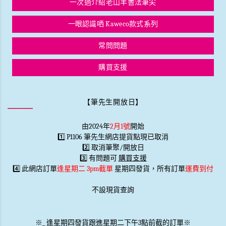
一次過介紹老山羊書法筆尖
一眼認識哂 Kaweco款式系列
常問問題
購買支援
【筆先生開放日】
由2024年
2月1號
開始
1️⃣ P1106 筆先生網店提貨點現已取消
2️⃣ 取消筆聚/開放日
3️⃣ 有問題可
購買支援
4️⃣ 此網店訂單
逢星期二 3pm截單
星期四發貨，所有訂單
運費到付
不設現貨查詢
※
_
逢星期四發貨跟進星期二下午3點前截的訂單※