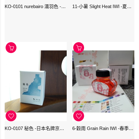
KO-0101 nurebairo 濡羽色 -日本名牌京の音樽裝鋼筆墨水40ml 4573356130012
11-小暑 Slight Heat IWI -夏季-24節氣色澤鋼筆墨水
KO-0107 秘色 -日本名牌京の音樽裝鋼筆墨水 4573356130234 - 40ml
6-穀雨 Grain Rain IWI -春季-24節氣色澤鋼筆墨水