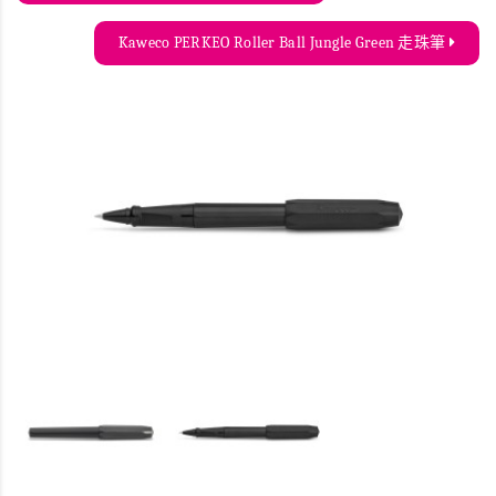
Kaweco PERKEO Roller Ball Jungle Green 走珠筆