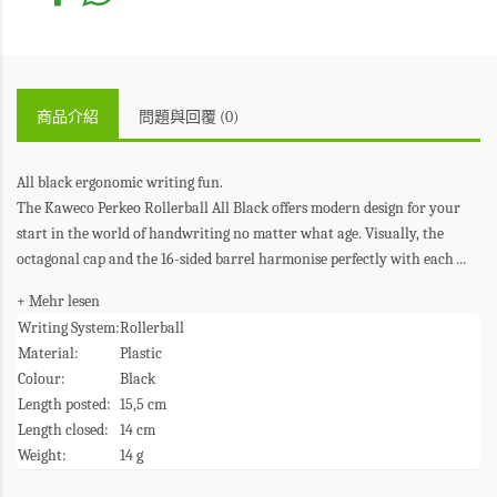
商品介紹
問題與回覆 (0)
All black ergonomic writing fun.
The Kaweco Perkeo Rollerball All Black offers modern design for your
start in the world of handwriting no matter what age. Visually, the
octagonal cap and the 16-sided barrel harmonise perfectly with each
...
+ Mehr lesen
Writing System:
Rollerball
Material:
Plastic
Colour:
Black
Length posted:
15,5 cm
Length closed:
14 cm
Weight:
14 g