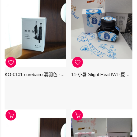
KO-0101 nurebairo 濡羽色 -日本名牌京の音樽裝鋼筆墨水40ml 4573356130012
11-小暑 Slight Heat IWI -夏季-24節氣色澤鋼筆墨水