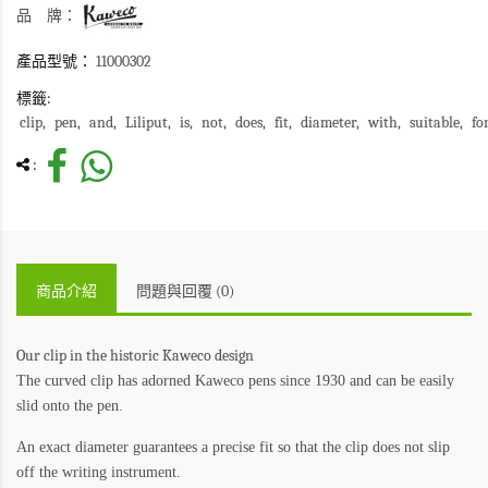
品 牌：
產品型號：
11000302
標籤:
clip
pen
and
Liliput
is
not
does
fit
diameter
with
suitable
fo
:
商品介紹
問題與回覆 (0)
Our clip in the historic Kaweco design
The curved clip has adorned Kaweco pens since 1930 and can be easily
slid onto the pen.
An exact diameter guarantees a precise fit so that the clip does not slip
off the writing instrument.