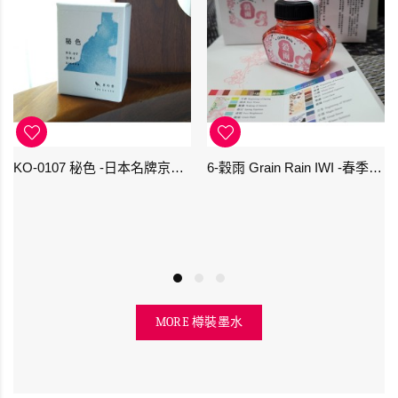
KO-0107 秘色 -日本名牌京の音樽裝鋼筆墨水 4573356130234 - 40ml
6-穀雨 Grain Rain IWI -春季-24節氣色澤鋼筆墨水
MORE 樽裝墨水