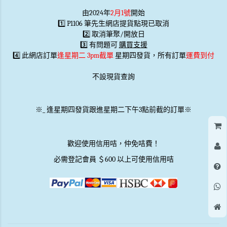
由2024年
2月1號
開始
1️⃣ P1106 筆先生網店提貨點現已取消
2️⃣ 取消筆聚/開放日
3️⃣ 有問題可
購買支援
4️⃣ 此網店訂單
逢星期二 3pm截單
星期四發貨，所有訂單
運費到付
不設現貨查詢
※
_
逢星期四發貨跟進星期二下午3點前截的訂單※
歡迎使用信用咭，仲免咭費！
必需登記會員 ＄600 以上可使用信用咭