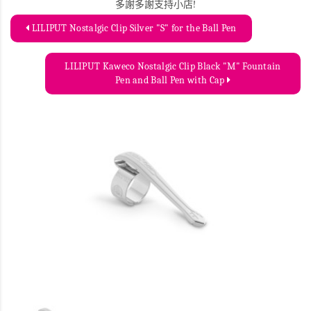
多謝多謝支持小店!
LILIPUT Nostalgic Clip Silver "S" for the Ball Pen
LILIPUT Kaweco Nostalgic Clip Black "M" Fountain
Pen and Ball Pen with Cap