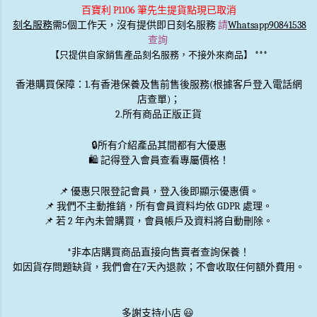
百寶利 P1106 筆先生提貨點現已取消
刻名服務
需5個工作天，沒有提供即日刻名服務
請
Whatsapp90841538
查詢
***
【只提供自家銷售產品刻名服務，不接外來商品】
香港購買保障：1.有香港保養及售前售後服務(根據客戶登入電話網
店查單)；
2.所有商品正版正貨
🔒
所有介紹產品其間都有大優惠
🛍️ 記得登入會員查看專屬價格！
📌 優惠
只限登記會員
，登入後即顯示優惠價。
📌
我們不主動推銷
，所有會員資料均依 GDPR 處理。
📌 若 2 年內未曾購買，會員帳戶及資料將自動刪除。
*非本店購買商品直接向售賣者查詢保養！
如因貨存問題缺貨，我們會在7天內退款；不會收取任何額外費用。
多謝支持小店 😃