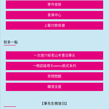
寄件安排
會員中心
上載付款收據
知多一點
一次過介紹老山羊書法筆尖
一眼認識哂 Kaweco款式系列
常問問題
購買支援
【筆先生開放日】