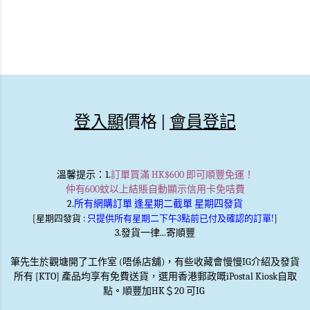
登入顯
價格 |
會員登記
溫馨提示
：1.
訂單買滿 HK$600 即可順豐免運！
仲有600蚊以上結賬自動顯示信用卡免咭費
2.
所有網購訂單 逢星期二截單 星期四發貨
[星期四發貨 :
只提供所有星期二下午3點前已付及確認的訂單!
]
3.發貨一律...寄順豐
筆先生於觀塘開了工作室 (唔係店舖)，有些收藏會慢慢IG介紹及發貨
所有 [KTO] 產品均享有免費送貨，選用香港郵政嘅iPostal Kiosk自取
點。順豐加HK＄20 可IG