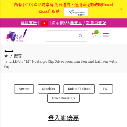
所有 [KTO] 產品均享有 免費送貨，選用香港郵政嘅iPostal
×
Kiosk自取點。
購買支援
|
| 顯示價格$
要登入
/
新會員登記
0
搜尋
LILIPUT "M" Nostalgic Clip Silver Fountain Pen and Ball Pen with
Cap
Kaweco
Simeichu
Kulata Thailand
IWI
Leuchtturm1917
登入顯優惠