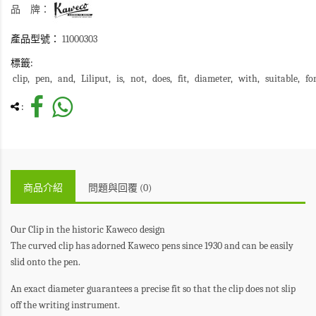
品 牌：
產品型號：
11000303
標籤:
clip
pen
and
Liliput
is
not
does
fit
diameter
with
suitable
fo
:
商品介紹
問題與回覆 (0)
Our Clip in the historic Kaweco design
The curved clip has adorned Kaweco pens since 1930 and can be easily
slid onto the pen.
An exact diameter guarantees a precise fit so that the clip does not slip
off the writing instrument.