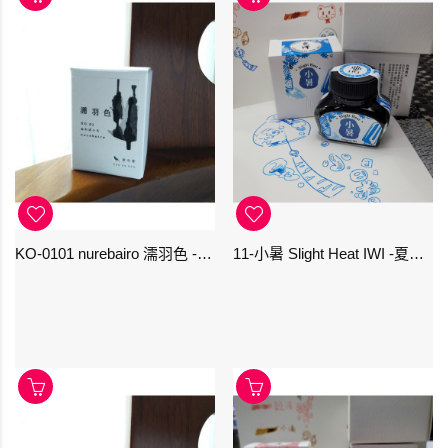
KO-0101 nurebairo 濡羽色 -日本名牌京の音樽裝鋼筆墨水40ml 4573356130012
11-小暑 Slight Heat IWI -夏季-24節氣色澤鋼筆墨水