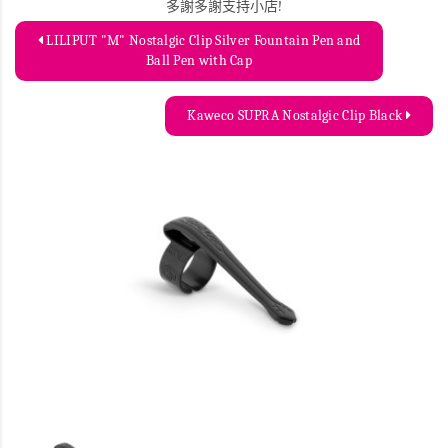
多謝多謝支持小店!
LILIPUT "M" Nostalgic Clip Silver Fountain Pen and
Ball Pen with Cap
Kaweco SUPRA Nostalgic Clip Black