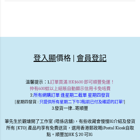
登入顯
價格 |
會員登記
溫馨提示
：1.
訂單買滿 HK$600 即可順豐免運！
仲有600蚊以上結賬自動顯示信用卡免咭費
2.
所有網購訂單 逢星期二截單 星期四發貨
[星期四發貨 :
只提供所有星期二下午3點前已付及確認的訂單!
]
3.發貨一律...寄順豐
筆先生於觀塘開了工作室 (唔係店舖)，有些收藏會慢慢IG介紹及發貨
所有 [KTO] 產品均享有免費送貨，選用香港郵政嘅iPostal Kiosk自取
點。順豐加HK＄20 可IG