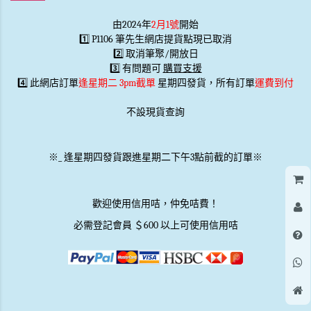
由2024年
2月1號
開始
1️⃣ P1106 筆先生網店提貨點現已取消
2️⃣ 取消筆聚/開放日
3️⃣ 有問題可
購買支援
4️⃣ 此網店訂單
逢星期二 3pm截單
星期四發貨，所有訂單
運費到付
不設現貨查詢
※
_
逢星期四發貨跟進星期二下午3點前截的訂單※
歡迎使用信用咭，仲免咭費！
必需登記會員 ＄600 以上可使用信用咭