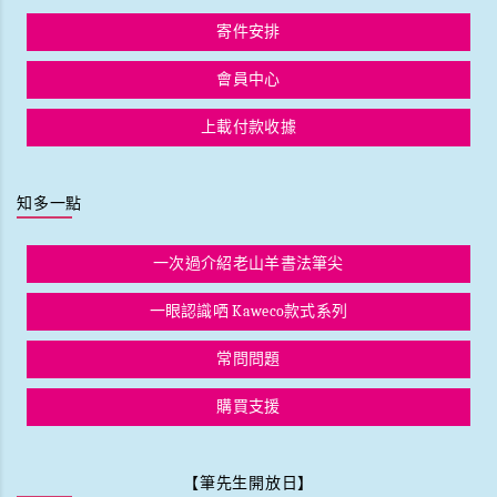
寄件安排
會員中心
上載付款收據
知多一點
一次過介紹老山羊書法筆尖
一眼認識哂 Kaweco款式系列
常問問題
購買支援
【筆先生開放日】