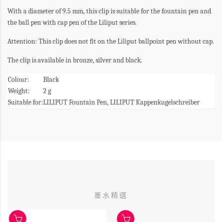
With a diameter of 9.5 mm, this clip is suitable for the fountain pen and
the ball pen with cap pen of the Liliput series.
Attention: This clip does not fit on the Liliput ballpoint pen without cap.
The clip is available in bronze, silver and black.
Colour:
Black
Weight:
2 g
Suitable for:
LILIPUT Fountain Pen, LILIPUT Kappenkugelschreiber
墨水精選