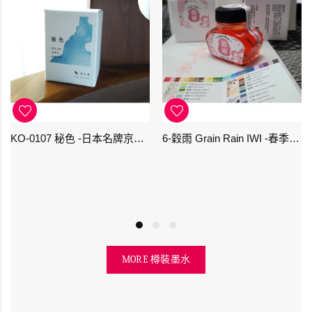
KO-0107 秘色 -日本名牌京の音樽裝鋼筆墨水 4573356130234 - 40ml
6-穀雨 Grain Rain IWI -春季-24節氣色澤鋼筆墨水
MORE 樽裝墨水