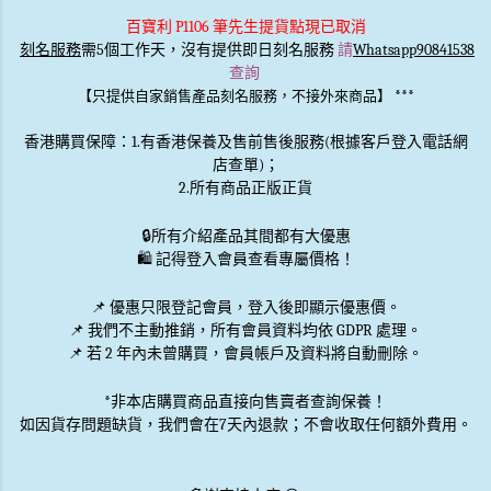
百寶利 P1106 筆先生提貨點現已取消
刻名服務
需5個工作天，沒有提供即日刻名服務
請
Whatsapp90841538
查詢
***
【只提供自家銷售產品刻名服務，不接外來商品】
香港購買保障：1.有香港保養及售前售後服務(根據客戶登入電話網
店查單)；
2.所有商品正版正貨
🔒
所有介紹產品其間都有大優惠
🛍️ 記得登入會員查看專屬價格！
📌 優惠
只限登記會員
，登入後即顯示優惠價。
📌
我們不主動推銷
，所有會員資料均依 GDPR 處理。
📌 若 2 年內未曾購買，會員帳戶及資料將自動刪除。
*非本店購買商品直接向售賣者查詢保養！
如因貨存問題缺貨，我們會在7天內退款；不會收取任何額外費用。