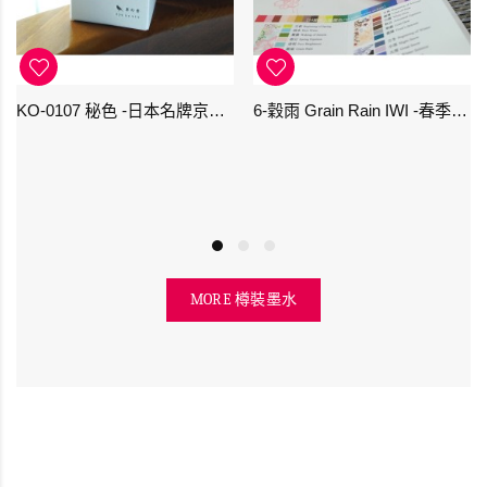
KO-0107 秘色 -日本名牌京の音樽裝鋼筆墨水 4573356130234 - 40ml
6-穀雨 Grain Rain IWI -春季-24節氣色澤鋼筆墨水
MORE 樽裝墨水