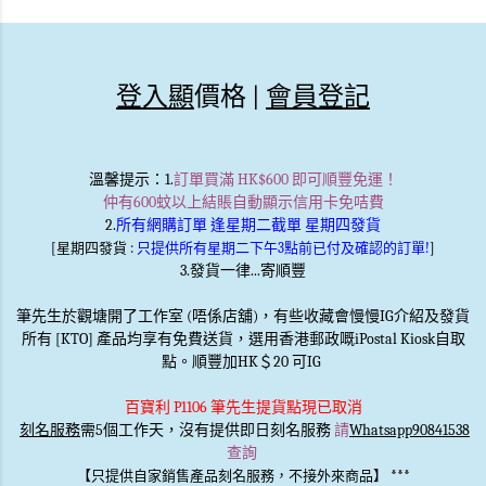
登入顯
價格 |
會員登記
溫馨提示
：1.
訂單買滿 HK$600 即可順豐免運！
仲有600蚊以上結賬自動顯示信用卡免咭費
2.
所有網購訂單 逢星期二截單 星期四發貨
[星期四發貨 :
只提供所有星期二下午3點前已付及確認的訂單!
]
3.發貨一律...寄順豐
筆先生於觀塘開了工作室 (唔係店舖)，有些收藏會慢慢IG介紹及發貨
所有 [KTO] 產品均享有免費送貨，選用香港郵政嘅iPostal Kiosk自取
點。順豐加HK＄20 可IG
百寶利 P1106 筆先生提貨點現已取消
刻名服務
需5個工作天，沒有提供即日刻名服務
請
Whatsapp90841538
查詢
***
【只提供自家銷售產品刻名服務，不接外來商品】