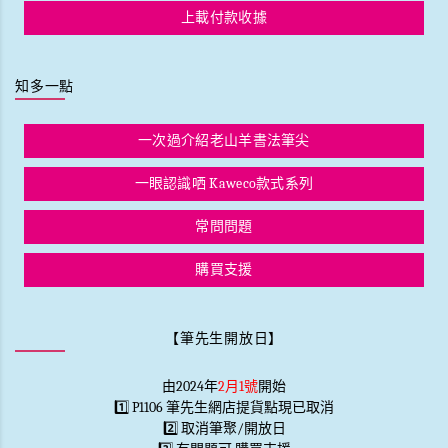
上載付款收據
知多一點
一次過介紹老山羊書法筆尖
一眼認識哂 Kaweco款式系列
常問問題
購買支援
【筆先生開放日】
由2024年
2月1號
開始
1️⃣ P1106 筆先生網店提貨點現已取消
2️⃣ 取消筆聚/開放日