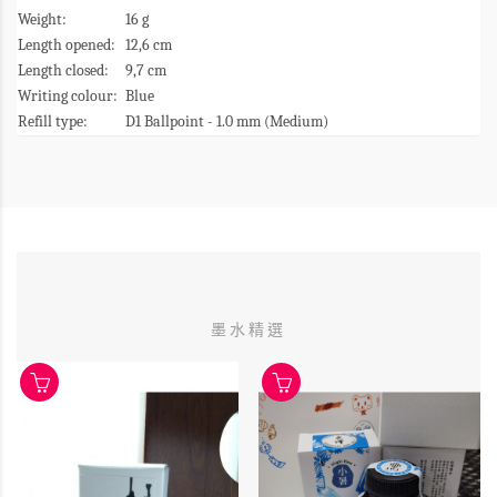
Weight:
16 g
Length opened:
12,6 cm
Length closed:
9,7 cm
Writing colour:
Blue
Refill type:
D1 Ballpoint - 1.0 mm (Medium)
墨水精選