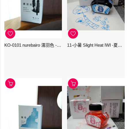
KO-0101 nurebairo 濡羽色 -日本名牌京の音樽裝鋼筆墨水40ml 4573356130012
11-小暑 Slight Heat IWI -夏季-24節氣色澤鋼筆墨水