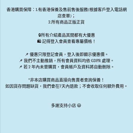
香港購買保障：1.有香港保養及售前售後服務(根據客戶登入電話網
店查單)；
2.所有商品正版正貨
🔒
所有介紹產品其間都有大優惠
🛍️ 記得登入會員查看專屬價格！
📌 優惠
只限登記會員
，登入後即顯示優惠價。
📌
我們不主動推銷
，所有會員資料均依 GDPR 處理。
📌 若 2 年內未曾購買，會員帳戶及資料將自動刪除。
*非本店購買商品直接向售賣者查詢保養！
如因貨存問題缺貨，我們會在7天內退款；不會收取任何額外費用。
多謝支持小店 😃