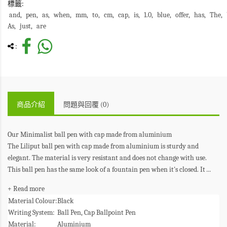
標籤:
and
pen
as
when
mm
to
cm
cap
is
1.0
blue
offer
has
The
As
just
are
:
商品介紹
問題與回覆 (0)
Our Minimalist ball pen with cap made from aluminium
The Liliput ball pen with cap made from aluminium is sturdy and
elegant. The material is very resistant and does not change with use.
This ball pen has the same look of a fountain pen when it's closed. It
...
+ Read more
Material Colour:
Black
Writing System:
Ball Pen, Cap Ballpoint Pen
Material:
Aluminium