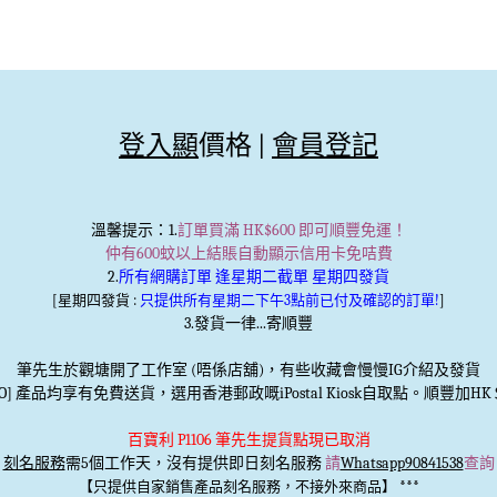
登入顯
價格 |
會員登記
溫馨提示
：1.
訂單買滿 HK$600 即可順豐免運！
仲有600蚊以上結賬自動顯示信用卡免咭費
2.
所有網購訂單 逢星期二截單 星期四發貨
[星期四發貨 :
只提供所有星期二下午3點前已付及確認的訂單!
]
3.發貨一律...寄順豐
筆先生於觀塘開了工作室 (唔係店舖)，有些收藏會慢慢IG介紹及發貨
TO] 產品均享有免費送貨，選用香港郵政嘅iPostal Kiosk自取點。順豐加HK＄
百寶利 P1106 筆先生提貨點現已取消
刻名服務
需5個工作天，沒有提供即日刻名服務
請
Whatsapp90841538
查詢
***
【只提供自家銷售產品刻名服務，不接外來商品】