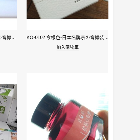
KO-0106 小豆色 – 日本名牌京の音樽裝鋼筆墨水40ml 4573356130159
KO-0102 今樣色-日本名牌京の音樽裝鋼筆墨水40ml 4573356130029
加入購物車