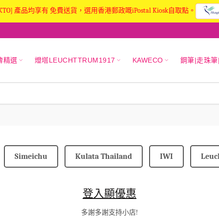
KTO] 產品均享有 免費送貨，選用香港郵政嘅iPostal Kiosk自取點。
牌精選
燈塔LEUCHTTRUM1917
KAWECO
鋼筆|走珠筆
Simeichu
Kulata Thailand
IWI
Leuc
登入顯優惠
多謝多謝支持小店!