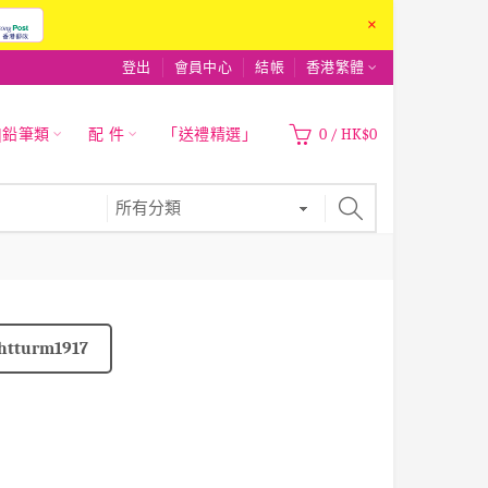
×
登出
會員中心
結帳
香港繁體
|鉛筆類
配 件
「送禮精選」
0
/
HK$0
htturm1917