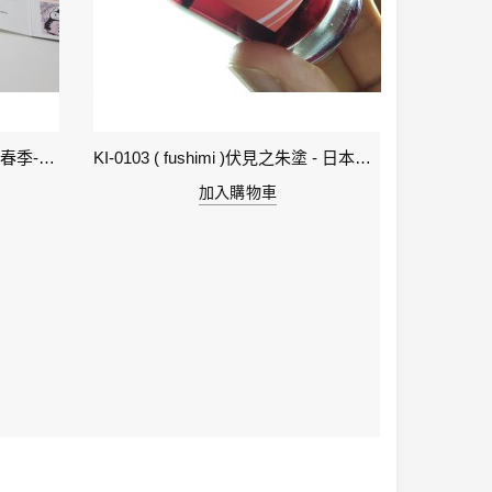
1-立春 Beginning of Spring IWI -春季-24節氣色澤鋼筆墨水
KI-0103 ( fushimi )伏見之朱塗 - 日本名牌京彩樽裝鋼筆墨水40ml
加入購物車