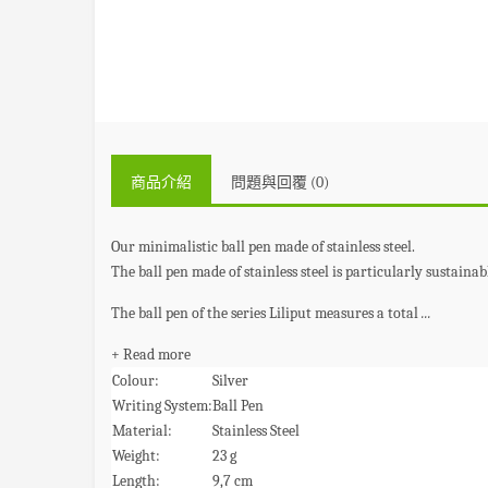
商品介紹
問題與回覆 (0)
Our minimalistic ball pen made of stainless steel.
The ball pen made of stainless steel is particularly sustain
The ball pen of the series Liliput measures a total
...
+ Read more
Colour:
Silver
Writing System:
Ball Pen
Material:
Stainless Steel
Weight:
23 g
Length:
9,7 cm