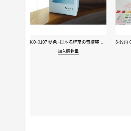
KI-0105 ( keage )蹴上之櫻襲 - 日本名牌京彩樽裝鋼筆墨水40ml
KO-0107 秘色 -日本名牌京の音樽裝鋼筆墨水 4573356130234 - 40ml
加入購物車