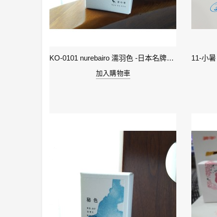
2-雨水 Rain Water - IWI 24節氣色澤鋼筆墨水-春季
KO-0101 nurebairo 濡羽色 -日本名牌京の音樽裝鋼筆墨水40ml 4573356130012
加入購物車