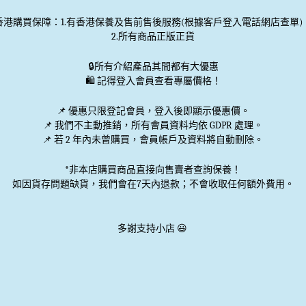
香港購買保障：1.有香港保養及售前售後服務(根據客戶登入電話網店查單)
2.所有商品正版正貨
🔒
所有介紹產品其間都有大優惠
🛍️ 記得登入會員查看專屬價格！
📌 優惠
只限登記會員
，登入後即顯示優惠價。
📌
我們不主動推銷
，所有會員資料均依 GDPR 處理。
📌 若 2 年內未曾購買，會員帳戶及資料將自動刪除。
*非本店購買商品直接向售賣者查詢保養！
如因貨存問題缺貨，我們會在7天內退款；不會收取任何額外費用。
多謝支持小店 😃