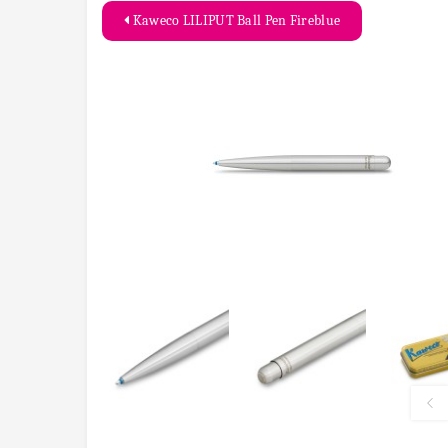
Kaweco LILIPUT Ball Pen Fireblue