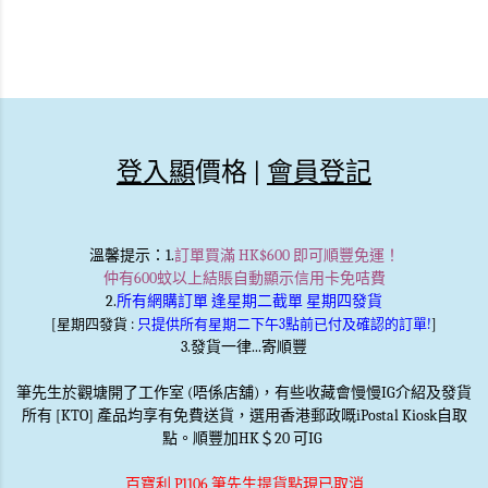
登入顯
價格 |
會員登記
溫馨提示
：1.
訂單買滿 HK$600 即可順豐免運！
仲有600蚊以上結賬自動顯示信用卡免咭費
2.
所有網購訂單 逢星期二截單 星期四發貨
[星期四發貨 :
只提供所有星期二下午3點前已付及確認的訂單!
]
3.發貨一律...寄順豐
筆先生於觀塘開了工作室 (唔係店舖)，有些收藏會慢慢IG介紹及發貨
所有 [KTO] 產品均享有免費送貨，選用香港郵政嘅iPostal Kiosk自取
點。順豐加HK＄20 可IG
百寶利 P1106 筆先生提貨點現已取消