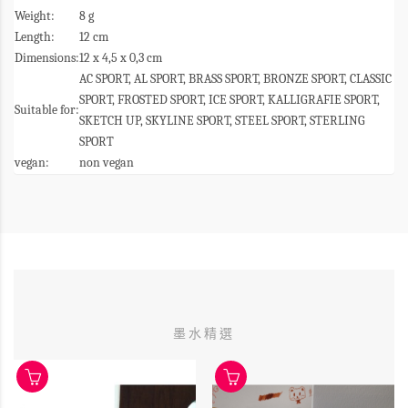
Weight:
8 g
Length:
12 cm
Dimensions:
12 x 4,5 x 0,3 cm
AC SPORT, AL SPORT, BRASS SPORT, BRONZE SPORT, CLASSIC
SPORT, FROSTED SPORT, ICE SPORT, KALLIGRAFIE SPORT,
Suitable for:
SKETCH UP, SKYLINE SPORT, STEEL SPORT, STERLING
SPORT
vegan:
non vegan
墨水精選