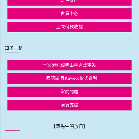
寄件安排
會員中心
上載付款收據
知多一點
一次過介紹老山羊書法筆尖
一眼認識哂 Kaweco款式系列
常問問題
購買支援
【筆先生開放日】