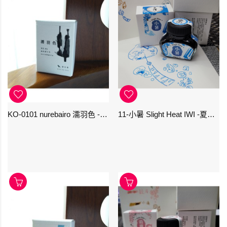
KO-0101 nurebairo 濡羽色 -日本名牌京の音樽裝鋼筆墨水40ml 4573356130012
11-小暑 Slight Heat IWI -夏季-24節氣色澤鋼筆墨水