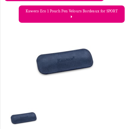
Kaweco Eco 1 Pouch Pen Velours Bordeaux for SPORT