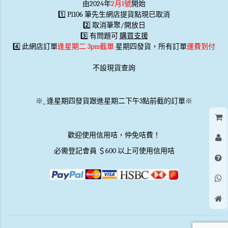
由2024年
2月1號
開始
1️⃣ P1106 筆先生網店提貨點現已取消
2️⃣ 取消筆聚/開放日
3️⃣ 有問題可
購買支援
4️⃣ 此網店訂單
逢星期二 3pm截單
星期四發貨，所有訂單
運費到付
不設現貨查詢
※
_
逢星期四發貨跟進星期二下午3點前截的訂單※
歡迎使用信用咭，仲免咭費！
必需登記會員 ＄600 以上可使用信用咭