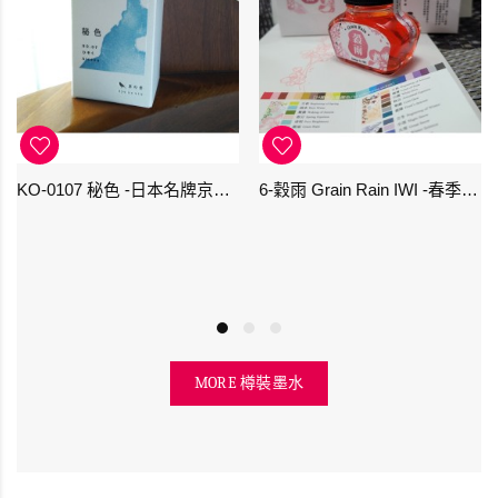
KO-0107 秘色 -日本名牌京の音樽裝鋼筆墨水 4573356130234 - 40ml
6-穀雨 Grain Rain IWI -春季-24節氣色澤鋼筆墨水
MORE 樽裝墨水