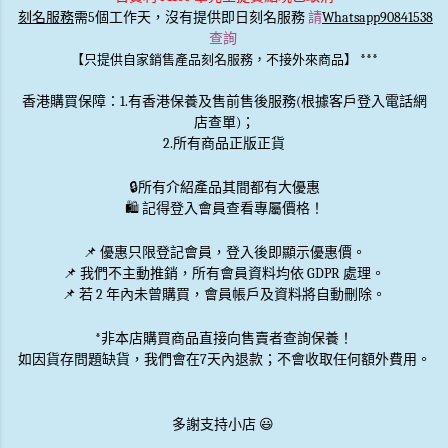
刻名服務
需5個工作天，沒有提供即日刻名服務
請
Whatsapp90841538
查詢
***
【只提供自家銷售產品刻名服務，不接外來商品】
香港購買保障：1.有香港保養及售前售後服務(根據客戶登入電話網
店查單)；
2.所有商品正版正貨
🔒
所有介紹產品其間都有大優惠
🛍️ 記得登入會員查看專屬價格！
📌 優惠
只限登記會員
，登入後即顯示優惠價。
📌
我們不主動推銷
，所有會員資料均依 GDPR 處理。
📌 若 2 年內未曾購買，會員帳戶及資料將自動刪除。
*非本店購買商品直接向售賣者查詢保養！
如因貨存問題缺貨，我們會在7天內退款；不會收取任何額外費用。
多謝支持小店 😃