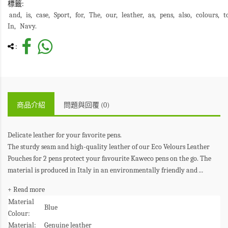
標籤:
and
is
case
Sport
for
The
our
leather
as
pens
also
colours
t
In
Navy.
:
商品介紹
問題與回覆 (0)
Delicate leather for your favorite pens.
The sturdy seam and high-quality leather of our Eco Velours Leather
Pouches for 2 pens protect your favourite Kaweco pens on the go. The
material is produced in Italy in an environmentally friendly and
...
+ Read more
Material
Blue
Colour:
Material:
Genuine leather