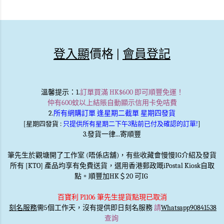
登入顯
價格 |
會員登記
溫馨提示
：1.
訂單買滿 HK$600 即可順豐免運！
仲有600蚊以上結賬自動顯示信用卡免咭費
2.
所有網購訂單 逢星期二截單 星期四發貨
[星期四發貨 :
只提供所有星期二下午3點前已付及確認的訂單!
]
3.發貨一律...寄順豐
筆先生於觀塘開了工作室 (唔係店舖)，有些收藏會慢慢IG介紹及發貨
所有 [KTO] 產品均享有免費送貨，選用香港郵政嘅iPostal Kiosk自取
點。順豐加HK＄20 可IG
百寶利 P1106 筆先生提貨點現已取消
刻名服務
需5個工作天，沒有提供即日刻名服務
請
Whatsapp90841538
查詢