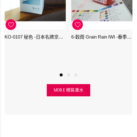
KO-0107 秘色 -日本名牌京の音樽裝鋼筆墨水 4573356130234 - 40ml
6-穀雨 Grain Rain IWI -春季-24節氣色澤鋼筆墨水
MORE 樽裝墨水