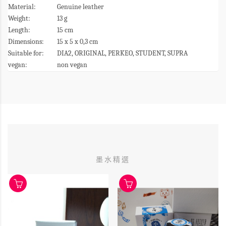
Material:
Genuine leather
Weight:
13 g
Length:
15 cm
Dimensions:
15 x 5 x 0,3 cm
Suitable for:
DIA2, ORIGINAL, PERKEO, STUDENT, SUPRA
vegan:
non vegan
墨水精選