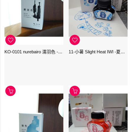
KO-0101 nurebairo 濡羽色 -日本名牌京の音樽裝鋼筆墨水40ml 4573356130012
11-小暑 Slight Heat IWI -夏季-24節氣色澤鋼筆墨水