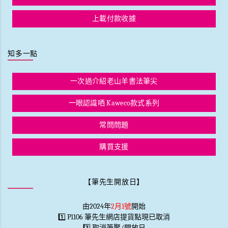
上載付款收據
知多一點
一次過介紹老山羊書法筆尖
一眼認識哂 Kaweco款式系列
常問問題
購買支援
【筆先生開放日】
由2024年
2月1號
開始
1️⃣ P1106 筆先生網店提貨點現已取消
2️⃣ 取消筆聚/開放日