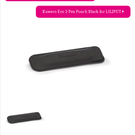
Kaweco Eco 2 Pen Pouch Black for LILIPUT