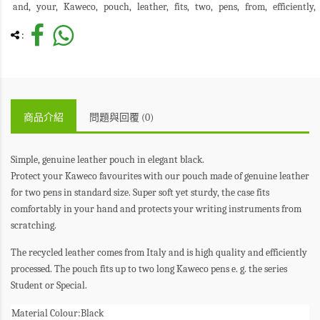
and
your
Kaweco
pouch
leather
fits
two
pens
from
efficiently
:
商品介紹
問題與回覆 (0)
Simple, genuine leather pouch in elegant black.
Protect your Kaweco favourites with our pouch made of genuine leather
for two pens in standard size. Super soft yet sturdy, the case fits
comfortably in your hand and protects your writing instruments from
scratching.
The recycled leather comes from Italy and is high quality and efficiently
processed. The pouch fits up to two long Kaweco pens e. g. the series
Student or Special.
Material Colour:
Black