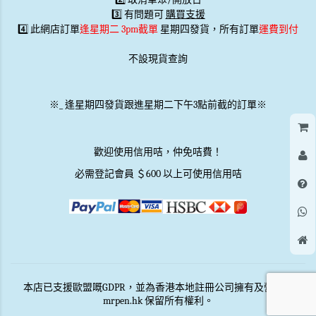
3️⃣ 有問題可
購買支援
4️⃣ 此網店訂單
逢星期二 3pm截單
星期四發貨，所有訂單
運費到付
不設現貨查詢
※
_
逢星期四發貨跟進星期二下午3點前截的訂單※
歡迎使用信用咭，仲免咭費！
必需登記會員 ＄600 以上可使用信用咭
本店已支援歐盟嘅GDPR，並為香港本地註冊公司擁有及營運。
mrpen.hk 保留所有權利。