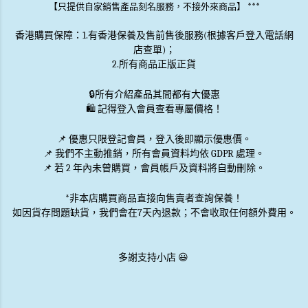
***
【只提供自家銷售產品刻名服務，不接外來商品】
香港購買保障：1.有香港保養及售前售後服務(根據客戶登入電話網
店查單)；
2.所有商品正版正貨
🔒
所有介紹產品其間都有大優惠
🛍️ 記得登入會員查看專屬價格！
📌 優惠
只限登記會員
，登入後即顯示優惠價。
📌
我們不主動推銷
，所有會員資料均依 GDPR 處理。
📌 若 2 年內未曾購買，會員帳戶及資料將自動刪除。
*非本店購買商品直接向售賣者查詢保養！
如因貨存問題缺貨，我們會在7天內退款；不會收取任何額外費用。
多謝支持小店 😃