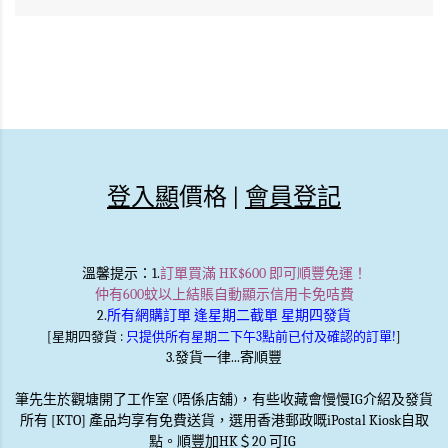
登入顯
價格 |
會員登記
溫馨提示
：1.
訂單買滿 HK$600 即可順豐免運！
仲有600蚊以上結賬自動顯示信用卡免咭費
2.
所有網購訂單 逢星期二截單 星期四發貨
[星期四發貨 :
只提供所有星期二下午3點前已付及確認的訂單!
]
3.發貨一律...寄順豐
筆先生於觀塘開了工作室 (唔係店舖)，有些收藏會慢慢IG介紹及發貨
所有 [KTO] 產品均享有免費送貨，選用香港郵政嘅iPostal Kiosk自取
點。順豐加HK＄20 可IG