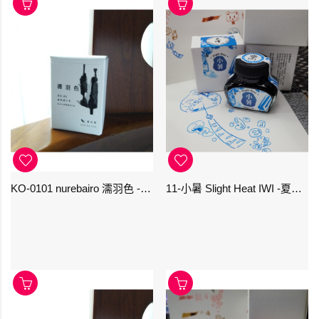
KO-0101 nurebairo 濡羽色 -日本名牌京の音樽裝鋼筆墨水40ml 4573356130012
11-小暑 Slight Heat IWI -夏季-24節氣色澤鋼筆墨水