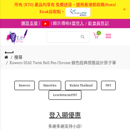
所有 [KTO] 產品均享有 免費送貨，選用香港郵政嘅iPostal
×
Kiosk自取點。
購買支援
|
| 顯示價格$
要登入
/
新會員登記
0
搜尋
Kaweco DIA2 Twist Ball Pen Chrome 銀色經典懷舊設計原子筆
Kaweco
Simeichu
Kulata Thailand
IWI
Leuchtturm1917
登入顯優惠
多謝多謝支持小店!