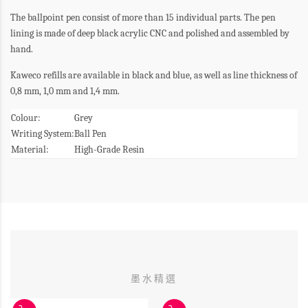
The ballpoint pen consist of more than 15 individual parts. The pen
lining is made of deep black acrylic CNC and polished and assembled by
hand.
Kaweco refills are available in black and blue, as well as line thickness of
0,8 mm, 1,0 mm and 1,4 mm.
Colour:
Grey
Writing System:
Ball Pen
Material:
High-Grade Resin
墨水精選