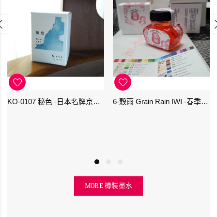
KO-0107 秘色 -日本名牌京の音樽裝鋼筆墨水 4573356130234 - 40ml
6-穀雨 Grain Rain IWI -春季-24節氣色澤鋼筆墨水
MORE 樽裝墨水