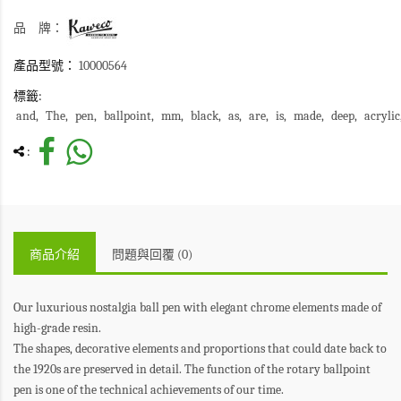
品 牌：
產品型號：
10000564
標籤:
and
The
pen
ballpoint
mm
black
as
are
is
made
deep
acrylic
:
商品介紹
問題與回覆 (0)
Our luxurious nostalgia ball pen with elegant chrome elements made of
high-grade resin.
The shapes, decorative elements and proportions that could date back to
the 1920s are preserved in detail. The function of the rotary ballpoint
pen is one of the technical achievements of our time.