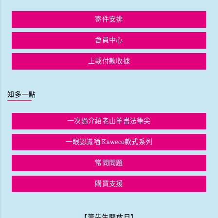
寄件安排
會員中心
上載付款收據
知多一點
一次過介紹老山羊書法筆尖
一眼認識哂 Kaweco款式系列
常問問題
購買支援
【筆先生開放日】