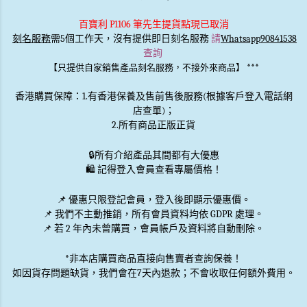
百寶利 P1106 筆先生提貨點現已取消
刻名服務
需5個工作天，沒有提供即日刻名服務
請
Whatsapp90841538
查詢
***
【只提供自家銷售產品刻名服務，不接外來商品】
香港購買保障：1.有香港保養及售前售後服務(根據客戶登入電話網
店查單)；
2.所有商品正版正貨
🔒
所有介紹產品其間都有大優惠
🛍️ 記得登入會員查看專屬價格！
📌 優惠
只限登記會員
，登入後即顯示優惠價。
📌
我們不主動推銷
，所有會員資料均依 GDPR 處理。
📌 若 2 年內未曾購買，會員帳戶及資料將自動刪除。
*非本店購買商品直接向售賣者查詢保養！
如因貨存問題缺貨，我們會在7天內退款；不會收取任何額外費用。