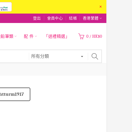
×
登出
會員中心
結帳
香港繁體
|鉛筆類
配 件
「送禮精選」
0
/
HK$0
htturm1917