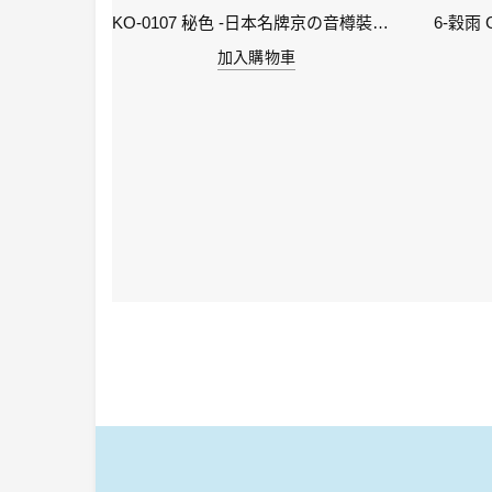
KI-0105 ( keage )蹴上之櫻襲 - 日本名牌京彩樽裝鋼筆墨水40ml
KO-0107 秘色 -日本名牌京の音樽裝鋼筆墨水 4573356130234 - 40ml
加入購物車