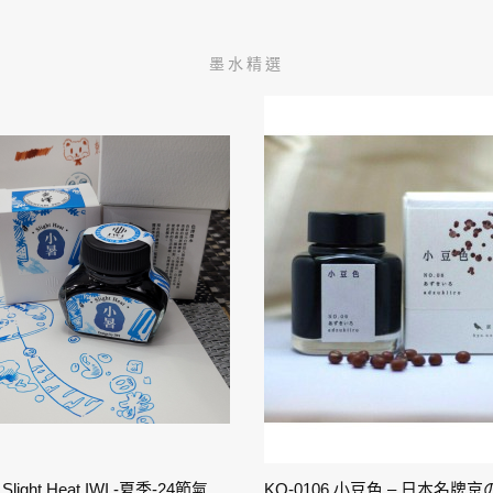
墨水精選
11-小暑 Slight Heat IWI -夏季-24節氣色澤鋼筆墨水