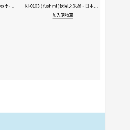
1-立春 Beginning of Spring IWI -春季-24節氣色澤鋼筆墨水
KI-0103 ( fushimi )伏見之朱塗 - 日本名牌京彩樽裝鋼筆墨水40ml
加入購物車