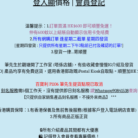
登入顯
價格 |
會員登記
溫馨提示
：1.
訂單買滿 HK$600 即可順豐免運！
仲有600蚊以上結賬自動顯示信用卡免咭費
2.
所有網購訂單 逢星期二截單 星期四發貨
[星期四發貨 :
只提供所有星期二下午3點前已付及確認的訂單!
]
3.發貨一律...寄順豐
筆先生於觀塘開了工作室 (唔係店舖)，有些收藏會慢慢IG介紹及發貨
TO] 產品均享有免費送貨，選用香港郵政嘅iPostal Kiosk自取點。順豐加HK＄
百寶利 P1106 筆先生提貨點現已取消
刻名服務
需5個工作天，沒有提供即日刻名服務
請
Whatsapp90841538
查詢
***
【只提供自家銷售產品刻名服務，不接外來商品】
香港購買保障：1.有香港保養及售前售後服務(根據客戶登入電話網店查單)
2.所有商品正版正貨
🔒
所有介紹產品其間都有大優惠
🛍️ 記得登入會員查看專屬價格！