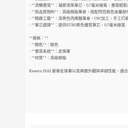
- **流暢書寫**：凝膠滾珠筆芯，0.7毫米線寬，書寫輕
- **高品質物料**：高級樹脂筆身，搭配閃亮鉻色金屬部
- **精緻工藝**：深黑色丙烯酸筆身，CNC加工，手工打
- **筆芯選擇**：提供EURO黑色優質筆芯，0.7毫米線寬
**規格：**
- **顏色**：鉻色
- **書寫系統**：走珠筆
- **材質**：高級樹脂
Kaweco DIA2 豪華走珠筆以其典雅外觀與卓越性