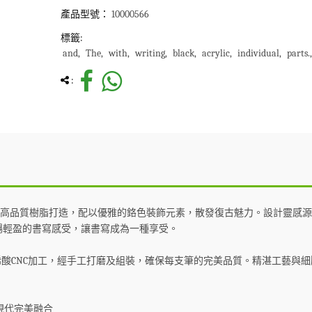
產品型號：
10000566
標籤:
and
The
with
writing
black
acrylic
individual
parts.
:
藝，採用高品質樹脂打造，配以優雅的鉻色裝飾元素，散發復古魅力。設計靈感
暢輕盈的書寫感受，讓書寫成為一種享受。
酸CNC加工，經手工打磨及組裝，確保每支筆的完美品質。精湛工藝與細膩
與現代完美融合