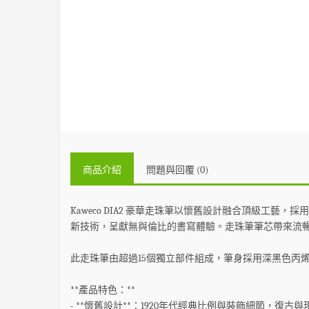
商品介紹
問題與回覆 (0)
Kaweco DIA2 豪華走珠筆以懷舊設計融合頂級工
新技術，呈獻無與倫比的書寫體驗。走珠筆筆芯帶來流
此走珠筆由超過15個獨立部件組成，筆身採用深黑色丙烯
**產品特色：**
- **懷舊設計**：1920年代經典比例與裝飾細節，復古