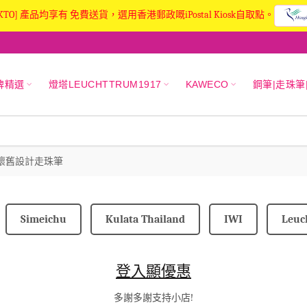
KTO] 產品均享有 免費送貨，選用香港郵政嘅iPostal Kiosk自取點。
牌精選
燈塔LEUCHTTRUM1917
KAWECO
鋼筆|走珠筆
銀色經典懷舊設計走珠筆
Simeichu
Kulata Thailand
IWI
Leuc
登入顯優惠
多謝多謝支持小店!