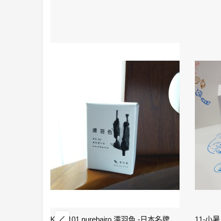
2-雨水 Rain Water - IWI 24節氣色澤鋼筆墨水-春季
KO-0101 nurebairo 濡羽色 -日本名牌京の音樽裝鋼筆墨水40ml 4573356130012