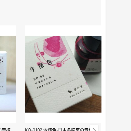
KO-0106 小豆色 – 日本名牌京の音樽裝鋼筆墨水40ml 4573356130159
KO-0102 今樣色-日本名牌京の音樽裝鋼筆墨水40ml 4573356130029