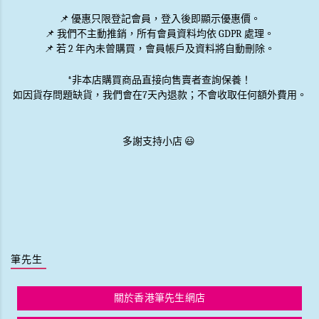
📌 優惠
只限登記會員
，登入後即顯示優惠價。
📌
我們不主動推銷
，所有會員資料均依 GDPR 處理。
📌 若 2 年內未曾購買，會員帳戶及資料將自動刪除。
*非本店購買商品直接向售賣者查詢保養！
如因貨存問題缺貨，我們會在7天內退款；不會收取任何額外費用。
多謝支持小店 😃
筆先生
關於香港筆先生網店