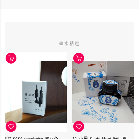
墨水精選
KO-0101 nurebairo 濡羽色 -日本名牌京の音樽裝鋼筆墨水40ml 4573356130012
11-小暑 Slight Heat IWI -夏季-24節氣色澤鋼筆墨水