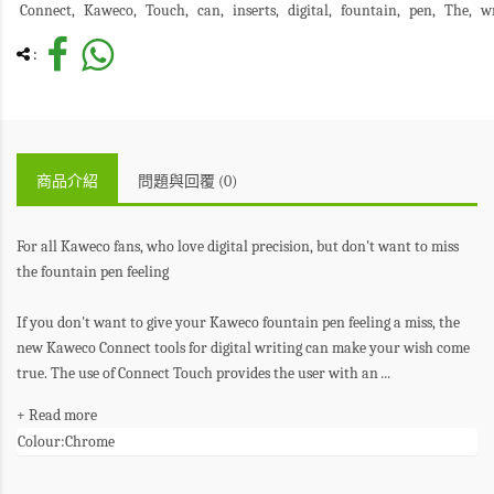
Connect
Kaweco
Touch
can
inserts
digital
fountain
pen
The
w
:
商品介紹
問題與回覆 (0)
For all Kaweco fans, who love digital precision, but don't want to miss
the fountain pen feeling
If you don't want to give your Kaweco fountain pen feeling a miss, the
new Kaweco Connect tools for digital writing can make your wish come
true. The use of Connect Touch provides the user with an
...
+ Read more
Colour:
Chrome