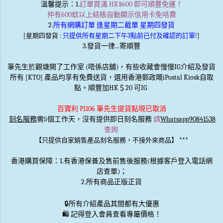
溫馨提示
：1.
訂單買滿 HK$600 即可順豐免運！
仲有600蚊以上結賬自動顯示信用卡免咭費
2.
所有網購訂單 逢星期二截單 星期四發貨
[星期四發貨 :
只提供所有星期二下午3點前已付及確認的訂單!
]
3.發貨一律...寄順豐
筆先生於觀塘開了工作室 (唔係店舖)，有些收藏會慢慢IG介紹及發貨
所有 [KTO] 產品均享有免費送貨，選用香港郵政嘅iPostal Kiosk自取
點。順豐加HK＄20 可IG
百寶利 P1106 筆先生提貨點現已取消
刻名服務
需5個工作天，沒有提供即日刻名服務
請
Whatsapp90841538
查詢
***
【只提供自家銷售產品刻名服務，不接外來商品】
香港購買保障：1.有香港保養及售前售後服務(根據客戶登入電話網
店查單)；
2.所有商品正版正貨
🔒
所有介紹產品其間都有大優惠
🛍️ 記得登入會員查看專屬價格！