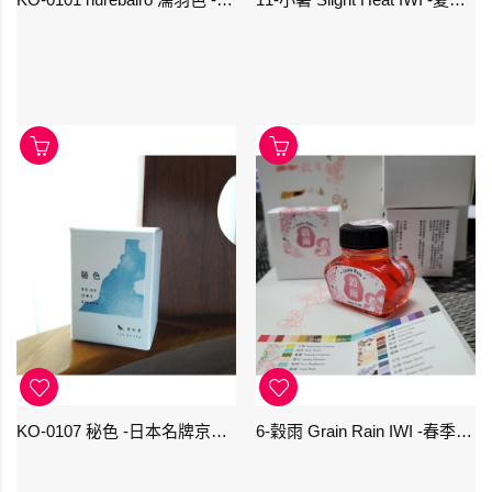
KO-0107 秘色 -日本名牌京の音樽裝鋼筆墨水 4573356130234 - 40ml
6-穀雨 Grain Rain IWI -春季-24節氣色澤鋼筆墨水