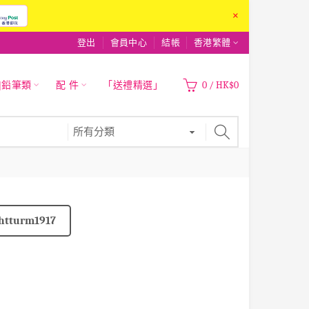
×
登出
會員中心
結帳
香港繁體
|鉛筆類
配 件
「送禮精選」
0
/
HK$0
htturm1917