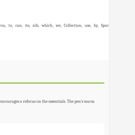
you
to
can
its
nib
which
we
Collection
use
by
Sport
encourages a refocus on the essentials. The pen’s warm