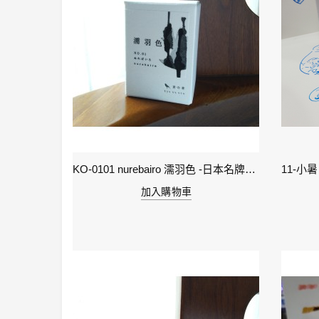
2-雨水 Rain Water - IWI 24節氣色澤鋼筆墨水-春季
KO-0101 nurebairo 濡羽色 -日本名牌京の音樽裝鋼筆墨水40ml 4573356130012
加入購物車