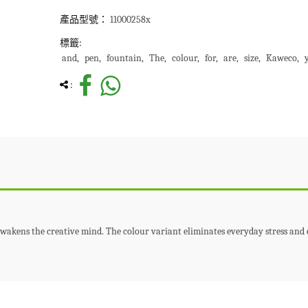
產品型號：
11000258x
標籤:
and
pen
fountain
The
colour
for
are
size
Kaweco
:
wakens the creative mind. The colour variant eliminates everyday stress and 