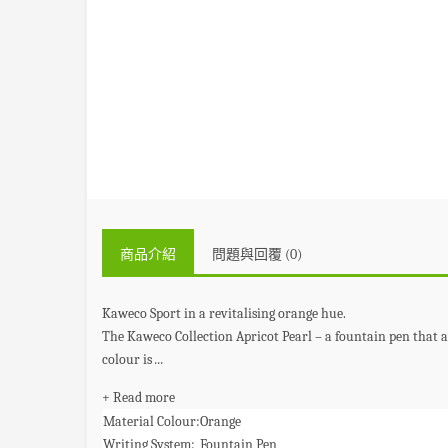
商品介紹
問題與回覆 (0)
Kaweco Sport in a revitalising orange hue.
The Kaweco Collection Apricot Pearl – a fountain pen that a
colour is
...
+ Read more
Material Colour:
Orange
Writing System:
Fountain Pen