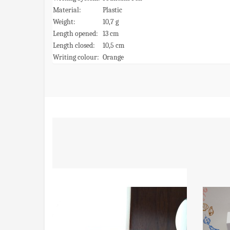
Material:
Plastic
Weight:
10,7 g
Length opened:
13 cm
Length closed:
10,5 cm
Writing colour:
Orange