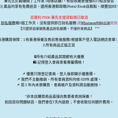
筆先生於觀塘開了工作室 (唔係店舖)，有些收藏會慢慢IG介紹及發貨
TO] 產品均享有免費送貨，選用香港郵政嘅iPostal Kiosk自取點。順豐加HK＄
百寶利 P1106 筆先生提貨點現已取消
刻名服務
需5個工作天，沒有提供即日刻名服務
請
Whatsapp90841538
查詢
***
【只提供自家銷售產品刻名服務，不接外來商品】
香港購買保障：1.有香港保養及售前售後服務(根據客戶登入電話網店查單)
2.所有商品正版正貨
🔒
所有介紹產品其間都有大優惠
🛍️ 記得登入會員查看專屬價格！
📌 優惠
只限登記會員
，登入後即顯示優惠價。
📌
我們不主動推銷
，所有會員資料均依 GDPR 處理。
📌 若 2 年內未曾購買，會員帳戶及資料將自動刪除。
*非本店購買商品直接向售賣者查詢保養！
如因貨存問題缺貨，我們會在7天內退款；不會收取任何額外費用。