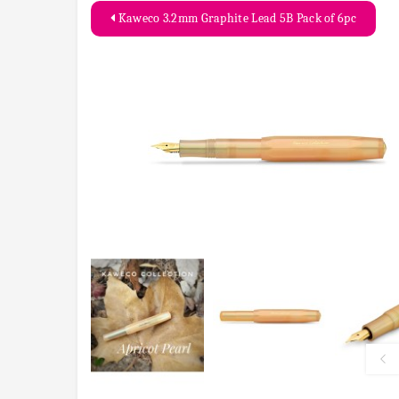
Kaweco 3.2mm Graphite Lead 5B Pack of 6pc