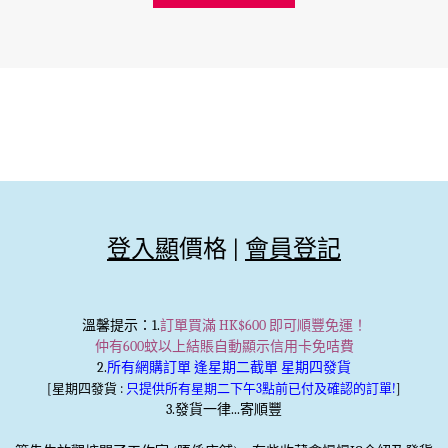
登入顯
價格 |
會員登記
溫馨提示
：1.
訂單買滿 HK$600 即可順豐免運！
仲有600蚊以上結賬自動顯示信用卡免咭費
2.
所有網購訂單 逢星期二截單 星期四發貨
[星期四發貨 :
只提供所有星期二下午3點前已付及確認的訂單!
]
3.發貨一律...寄順豐