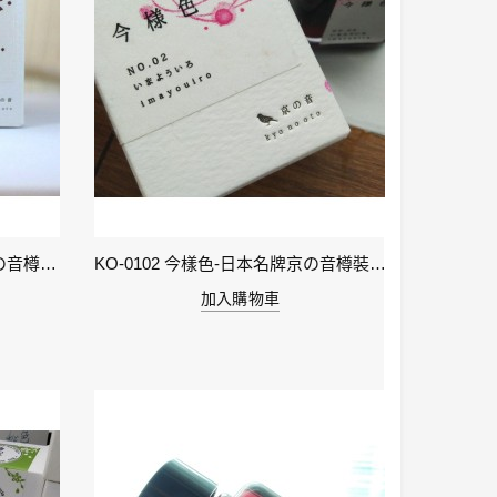
KO-0106 小豆色 – 日本名牌京の音樽裝鋼筆墨水40ml 4573356130159
KO-0102 今樣色-日本名牌京の音樽裝鋼筆墨水40ml 4573356130029
加入購物車