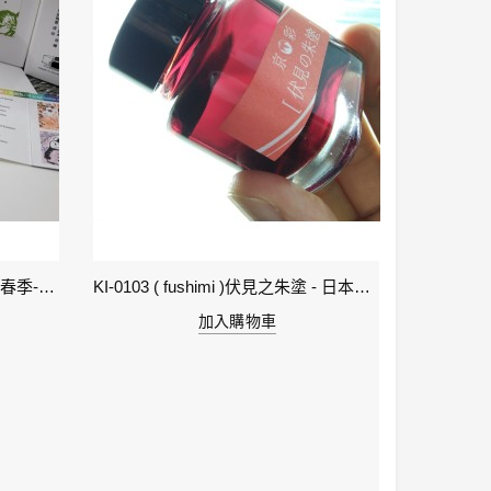
1-立春 Beginning of Spring IWI -春季-24節氣色澤鋼筆墨水
KI-0103 ( fushimi )伏見之朱塗 - 日本名牌京彩樽裝鋼筆墨水40ml
加入購物車