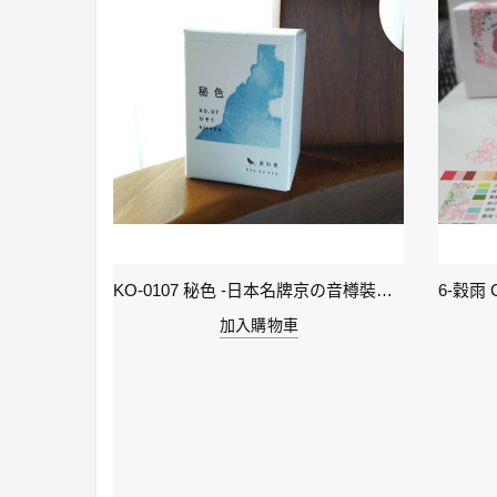
KI-0105 ( keage )蹴上之櫻襲 - 日本名牌京彩樽裝鋼筆墨水40ml
KO-0107 秘色 -日本名牌京の音樽裝鋼筆墨水 4573356130234 - 40ml
加入購物車