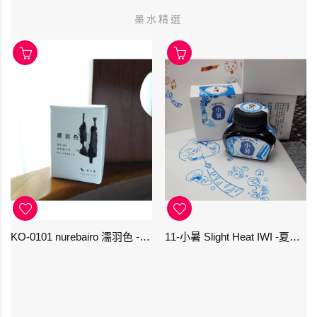
墨水精選
KO-0101 nurebairo 濡羽色 -日本名牌京の音樽裝鋼筆墨水40ml 4573356130012
11-小暑 Slight Heat IWI -夏季-24節氣色澤鋼筆墨水