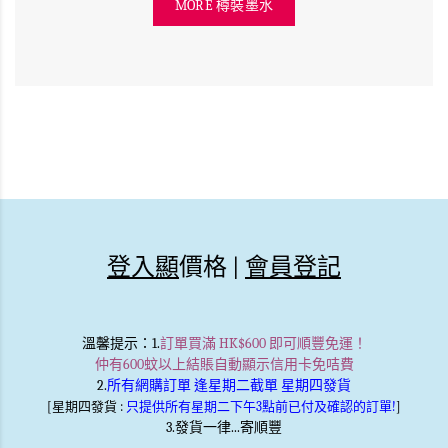
MORE 樽裝墨水
登入顯
價格 |
會員登記
溫馨提示
：1.
訂單買滿 HK$600 即可順豐免運！
仲有600蚊以上結賬自動顯示信用卡免咭費
2.
所有網購訂單 逢星期二截單 星期四發貨
[星期四發貨 :
只提供所有星期二下午3點前已付及確認的訂單!
]
3.發貨一律...寄順豐