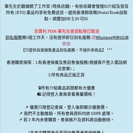
筆先生於觀塘開了工作室 (唔係店舖)，有些收藏會慢慢IG介紹及發貨
所有 [KTO] 產品均享有免費送貨，選用香港郵政嘅iPostal Kiosk自取
點。順豐加HK＄20 可IG
百寶利 P1106 筆先生提貨點現已取消
刻名服務
需5個工作天，沒有提供即日刻名服務
請
Whatsapp90841538
查詢
***
【只提供自家銷售產品刻名服務，不接外來商品】
香港購買保障：1.有香港保養及售前售後服務(根據客戶登入電話網
店查單)；
2.所有商品正版正貨
🔒
所有介紹產品其間都有大優惠
🛍️ 記得登入會員查看專屬價格！
📌 優惠
只限登記會員
，登入後即顯示優惠價。
📌
我們不主動推銷
，所有會員資料均依 GDPR 處理。
📌 若 2 年內未曾購買，會員帳戶及資料將自動刪除。
*非本店購買商品直接向售賣者查詢保養！