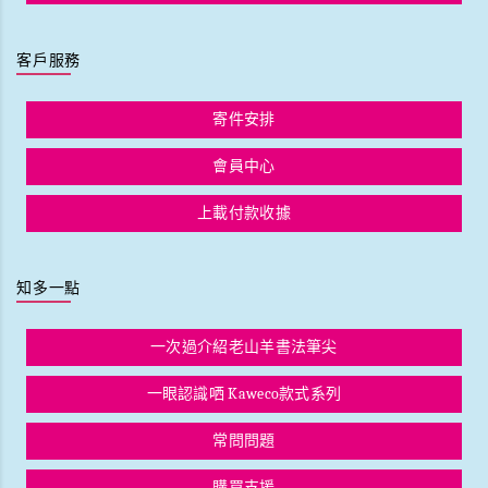
客戶服務
寄件安排
會員中心
上載付款收據
知多一點
一次過介紹老山羊書法筆尖
一眼認識哂 Kaweco款式系列
常問問題
購買支援